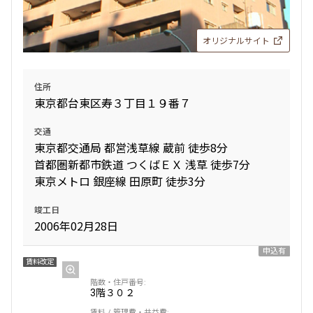
オリジナルサイト
住所
東京都台東区寿３丁目１９番７
交通
東京都交通局 都営浅草線 蔵前 徒歩8分
首都圏新都市鉄道 つくばＥＸ 浅草 徒歩7分
東京メトロ 銀座線 田原町 徒歩3分
竣工日
2006年02月28日
申込有
賃料改定
3階
３０２