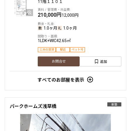
11階
１１０１
210,000円
12,000円
1.0ヶ月
1.0ヶ月
1LDK+WIC
42.65㎡
三井の賃貸
駅近
ペット可
追加
お問合せ
すべてのお部屋を表示
新築
パークホームズ浅草橋