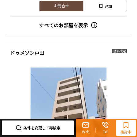
追加
お問合せ
すべてのお部屋を表示
賃料改定
ドゥメゾン戸田
0120-321-719
9:30~18:00（水曜定休）
条件を変更して再検索
Web
Tel
検討中