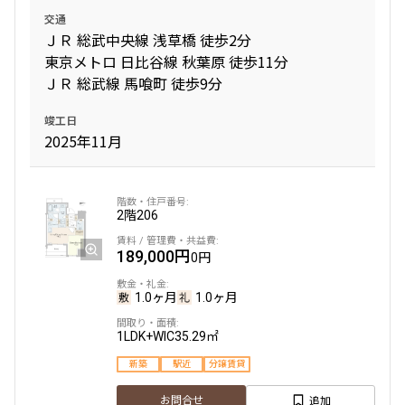
交通
ＪＲ 総武中央線 浅草橋 徒歩2分
東京メトロ 日比谷線 秋葉原 徒歩11分
ＪＲ 総武線 馬喰町 徒歩9分
竣工日
2025年11月
2階
206
189,000円
0円
1.0ヶ月
1.0ヶ月
1LDK+WIC
35.29㎡
新築
駅近
分譲賃貸
追加
お問合せ