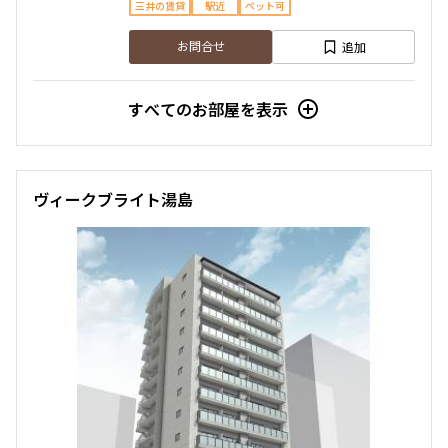
三井の賃貸
駅近
ペット可
追加
お問合せ
他条件
当社限定物件
すべてのお部屋を表示
専任物件
三井の賃貸物件
申込無し物件のみ表示
ペット可・相談
楽器可・相談
ヴィークブライト湯島
入居可能日
より詳細な絞り込み
建物施設やお部屋の設備、方位、階数などの絞り込みが
できます