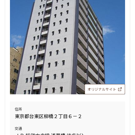
検索結果の絞り込み
賃料
〜
管理費/共益費含む
礼金なし
敷金なし
礼金１ヶ月以下
フリーレント付き
オリジナルサイト
間取り
住所
東京都台東区柳橋２丁目６－２
1R〜1K
1DK〜1LDK
2LDK
3LDK
交通
4LDK〜