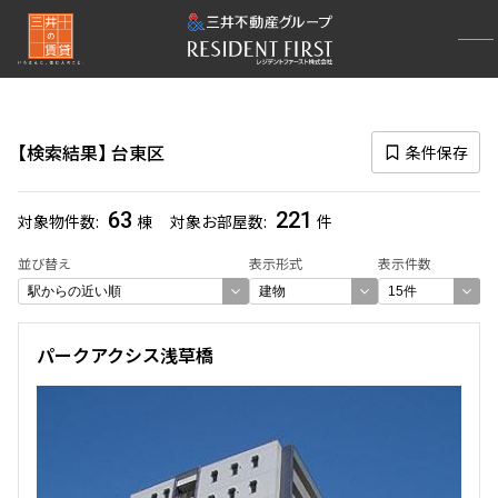
再検索ナビゲーション
区
検索結果
台東区
条件保存
選択中の区
台東区
(221)
63
221
対象物件数
棟
対象お部屋数
件
一覧から選び直す
並び替え
表示形式
表示件数
選び方を変更する
パークアクシス浅草橋
検索対象お部屋数
221
件
お部屋を再検索