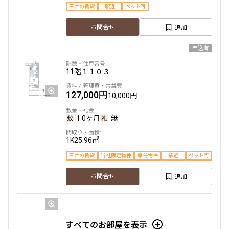
三井の賃貸
駅近
ペット可
追加
お問合せ
申込有
11階
１１０３
127,000円
10,000円
1.0ヶ月
無
1K
25.96㎡
三井の賃貸
当社限定物件
専任物件
駅近
ペット可
追加
お問合せ
12階
１２０２
すべてのお部屋を表示