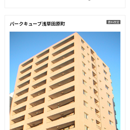
137,000円
10,000円
1.0ヶ月
無
賃料改定
パークキューブ浅草田原町
1K
25.89㎡
三井の賃貸
当社限定物件
専任物件
駅近
ペット可
追加
お問合せ