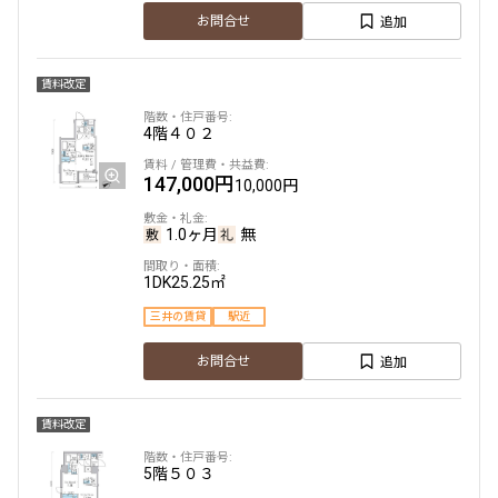
追加
お問合せ
賃料改定
4階
４０２
147,000円
10,000円
1.0ヶ月
無
1DK
25.25㎡
三井の賃貸
駅近
追加
お問合せ
賃料改定
5階
５０３