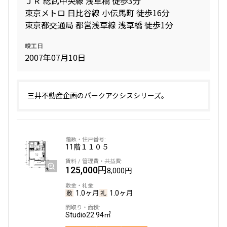
ＪＲ 総武中央線 浅草橋 徒歩3分
東京メトロ 日比谷線 小伝馬町 徒歩16分
東京都交通局 都営浅草線 浅草橋 徒歩1分
専有面積
竣工日
〜
2007年07月10日
築年数
三井不動産企画のパークアクシスシリーズ。
指定なし
新築
1年以内
3年以内
5年以内
10年以内
15年以内
20年以内
11階
１１０５
25年以内
30年以内
125,000円
8,000円
駅から徒歩
1.0ヶ月
1.0ヶ月
指定なし
1分以内
3分以内
5分以内
Studio
22.94㎡
10分以内
15分以内