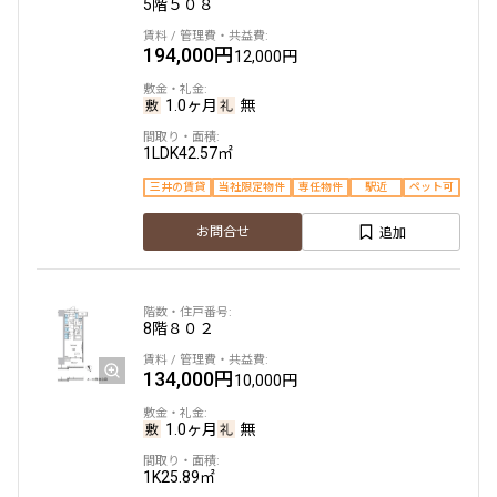
5階
５０８
194,000円
12,000円
1.0ヶ月
無
1LDK
42.57㎡
三井の賃貸
当社限定物件
専任物件
駅近
ペット可
追加
お問合せ
8階
８０２
134,000円
10,000円
1.0ヶ月
無
1K
25.89㎡