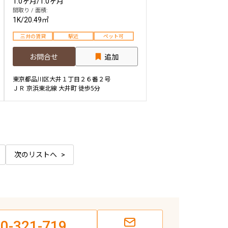
1.0ヶ月
/
1.0ヶ月
間取り / 面積:
1K
/
20.49㎡
三井の賃貸
駅近
ペット可
お問合せ
追加
東京都品川区大井１丁目２６番２号
ＪＲ 京浜東北線 大井町 徒歩5分
次のリストへ
0-321-719