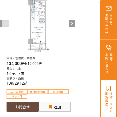
お問い合わせ
Webで
お問い合わせ
電話で
賃料 / 管理費・共益費:
134,000円
/
12,000円
敷金 / 礼金:
1.0ヶ月
/
無
間取り / 面積:
1DK
/
29.12㎡
三井の賃貸
当社限定物件
専任物件
閲覧履歴
検討中リスト
ペット可
お問合せ
追加