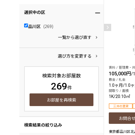
選択中の区
品川区
(269)
一覧から選び直す
選び方を変更する
賃料 / 管理費・共
105,000円
/
検索対象お部屋数
敷金 / 礼金:
269
1.0ヶ月
/
1.0
件
間取り / 面積:
1K
/
20.10㎡
お部屋を再検索
三井の賃貸
お問合
検索結果の絞り込み
東京都品川区北