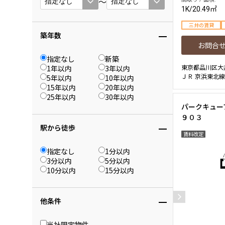
〜
1K
/
20.49㎡
三井の賃貸
築年数
お問合
指定なし
新築
東京都品川区大
1年以内
3年以内
ＪＲ 京浜東北線
5年以内
10年以内
15年以内
20年以内
25年以内
30年以内
パークキュー
９０３
駅から徒歩
賃料改定
指定なし
1分以内
3分以内
5分以内
10分以内
15分以内
他条件
当社限定物件