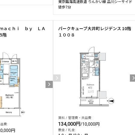
東京臨海高速鉄道 りんかい線 品川シーサイド
徒歩7分
ｍａｃｈｉ ｂｙ ＬＡ
パークキューブ大井町レジデンス 10階
5階
１００８
賃料 / 管理費・共益費:
134,000円
/
10,000円
益費:
20,000円
敷金 / 礼金: