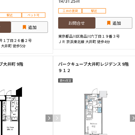
1R
/
31.25㎡
三井の賃貸
駅近
駅近
ペット可
お問合せ
追加
せ
追加
東京都品川区南品川六丁目１９番３号
井１丁目２６番２号
ＪＲ 京浜東北線 大井町 徒歩4分
 大井町 徒歩5分
ブ大井町 9階
パークキューブ大井町レジデンス 9階
９１２
賃料改定