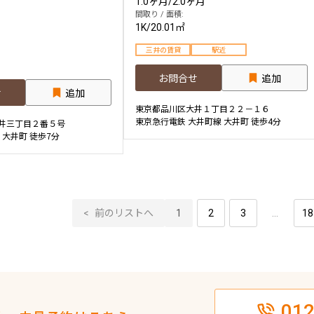
1.0ヶ月
/
2.0ヶ月
間取り / 面積:
1K
/
20.01㎡
三井の賃貸
駅近
お問合せ
追加
せ
追加
東京都品川区大井１丁目２２－１６
東京急行電鉄 大井町線 大井町 徒歩4分
井三丁目２番５号
 大井町 徒歩7分
前のリストへ
1
2
3
...
18
012