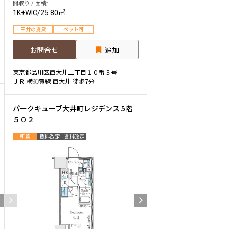
間取り / 面積:
1K+WIC
/
25.80㎡
三井の賃貸
ペット可
お問合せ
追加
東京都品川区西大井二丁目１０番３号
ＪＲ 横須賀線 西大井 徒歩7分
パークキューブ大井町レジデンス 5階
５０２
新着
賃料改定
賃料改定