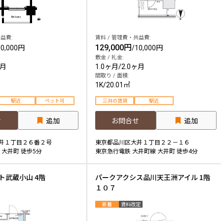
益費:
賃料 / 管理費・共益費:
129,000円
10,000円
/
10,000円
敷金 / 礼金:
ヶ月
1.0ヶ月
/
2.0ヶ月
間取り / 面積:
1K
/
20.01㎡
駅近
ペット可
三井の賃貸
駅近
せ
追加
お問合せ
追加
井１丁目２６番２号
東京都品川区大井１丁目２２－１６
 大井町 徒歩5分
東京急行電鉄 大井町線 大井町 徒歩4分
ト武蔵小山 4階
パークアクシス品川天王洲アイル 1階
１０７
新着
賃料改定