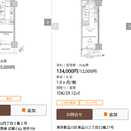
益費:
賃料 / 管理費・共益費:
15,000円
134,000円
/
12,000円
敷金 / 礼金:
1.0ヶ月
/
無
間取り / 面積:
1DK
/
29.12㎡
駅近
三井の賃貸
ペット可
せ
追加
お問合せ
追加
山四丁目２番２号
東京都品川区東品川三丁目32番27号
黒線 武蔵小山 徒歩3分