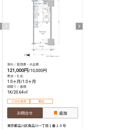
賃料 / 管理費・共益費:
121,000円
/
10,000円
敷金 / 礼金:
1.0ヶ月
/
1.0ヶ月
間取り / 面積:
1K
/
20.64㎡
三井の賃貸
駅近
お問合せ
追加
東京都品川区南品川一丁目１番１０号