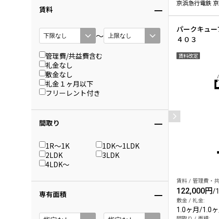
京浜急行電鉄 京
賃料
パークキュー
〜
４０３
管理費/共益費含む
賃料改定
礼金なし
敷金なし
礼金１ヶ月以下
フリーレント付き
間取り
1R〜1K
1DK〜1LDK
2LDK
3LDK
4LDK〜
賃料 / 管理費・共
122,000円
/
専有面積
敷金 / 礼金:
1.0ヶ月
/
1.0
間取り / 面積: