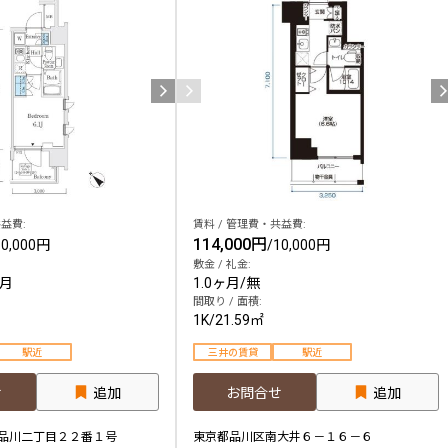
込
新着募集情報
フリーレント
ペット可
コンシェルジュ付き
ブランドマンション
益費:
賃料 / 管理費・共益費:
114,000円
10,000円
/
10,000円
敷金 / 礼金:
ヶ月
1.0ヶ月
/
無
間取り / 面積:
1K
/
21.59㎡
駅近
三井の賃貸
駅近
せ
追加
お問合せ
追加
品川二丁目２２番１号
東京都品川区南大井６－１６－６