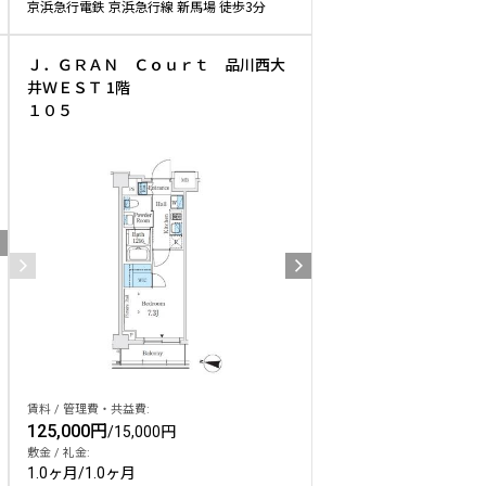
京浜急行電鉄 京浜急行線 新馬場 徒歩3分
Ｊ．ＧＲＡＮ Ｃｏｕｒｔ 品川西大
井ＷＥＳＴ 1階
１０５
賃料 / 管理費・共益費:
125,000円
/
15,000円
敷金 / 礼金:
1.0ヶ月
/
1.0ヶ月