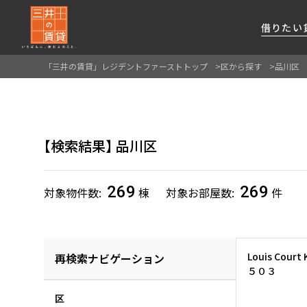
借りたい
「三井の賃貸」レジデントファーストトップ
区から探す
品川区
About Us
借りたい
貸したい
資産活用
RESIDENT
SERVICE
FIRST CHANNEL
私たちレジデントファーストの思いや
厳選した都心の上質な賃貸マンションを数多
賃貸運営をお考えのオーナー様に
分譲マンションのご購入、売却の
レジデントファーストが提供する
検索結果
品川区
ご提供するサービスをご紹介します
くご提案します
最適なプランをご提案します
ご相談も承ります
各種サービスをご紹介します
新しい住まいと暮らしの探しに関わる
様々な情報を発信します
269
269
対象物件数
棟
対象お部屋数
件
Louis Court
再検索ナビゲーション
５０３
区