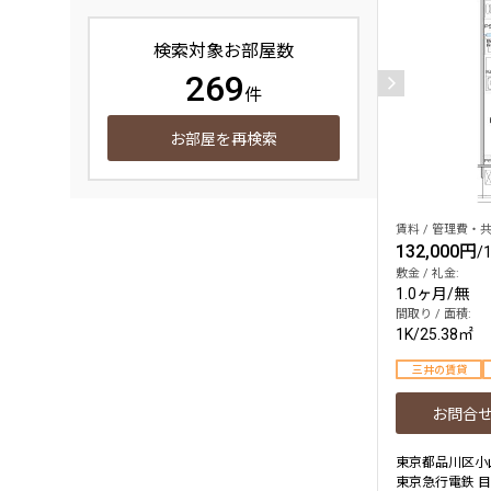
検索対象お部屋数
269
件
お部屋を再検索
賃料 / 管理費・共
132,000円
/
敷金 / 礼金:
1.0ヶ月
/
無
間取り / 面積:
1K
/
25.38㎡
三井の賃貸
お問合
東京都品川区小
東京急行電鉄 目