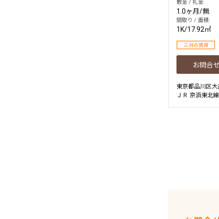
敷金 / 礼金:
1.0ヶ月
/
無
間取り / 面積:
1K
/
17.92㎡
三井の賃貸
お問合
東京都品川区大
ＪＲ 京浜東北線