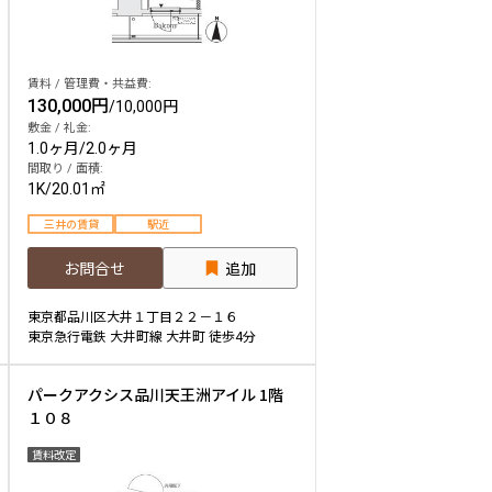
賃料 / 管理費・共益費:
130,000円
/
10,000円
敷金 / 礼金:
1.0ヶ月
/
2.0ヶ月
間取り / 面積:
1K
/
20.01㎡
三井の賃貸
駅近
お問合せ
追加
東京都品川区大井１丁目２２－１６
東京急行電鉄 大井町線 大井町 徒歩4分
パークアクシス品川天王洲アイル 1階
１０８
賃料改定