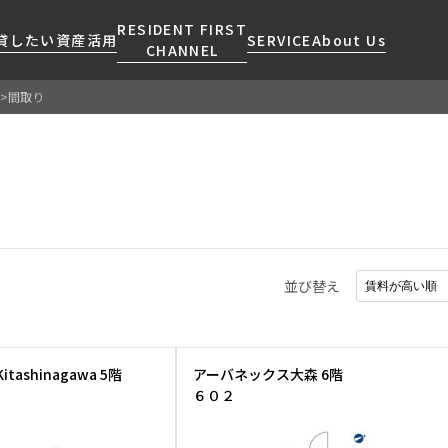
RESIDENT FIRST
貸したい
資産活用
SERVICE
About Us
CHANNEL
間取り
検索する
こだわりから探す
レジデントファーストについて
賃貸運営
販売マンション
NEWS
営業窓口
会社情報
お問い合わせ
お問い合わせ
マンションレポート
会員ページ
人気エリアから探す
こだわり一覧
事業案内
商店街のある暮らし
RESIDENT FIRST
区から探す
プレミアムマンション
MEMBERS登録
採用情報
住まいのコラム
駅・沿線から探す
新築
ご入居・提携サービス
並び替え
ニュースリリース
RESIDENT FIRST
地図から探す
当社限定(港区・渋谷区)
MEMBERS登録
お部屋探しからご契約まで
お問い合わせ
キーワードから探す
当社限定(港区・渋谷区以外)
よくあるご質問
三井不動産企画
 Kitashinagawa 5階
アーバネックス大森 6階
社宅紹介
６０２
新着情報から探す
分譲賃貸
【仲介会社様向け】当社仲介
ニュースから探す
賃料改定
事業部取り扱い物件入居申