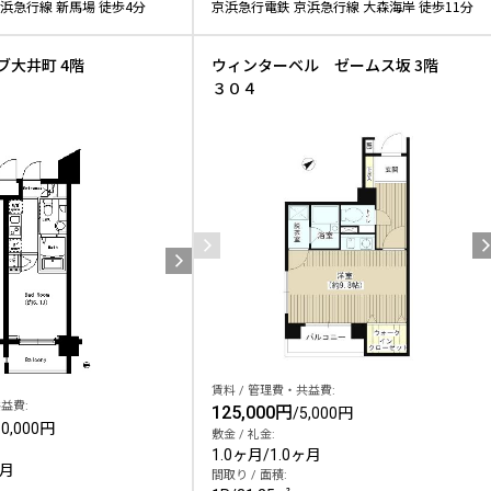
浜急行線 新馬場 徒歩4分
京浜急行電鉄 京浜急行線 大森海岸 徒歩11分
ブ大井町 4階
ウィンターベル ゼームス坂 3階
３０４
賃料 / 管理費・共益費:
益費:
125,000円
/
5,000円
10,000円
敷金 / 礼金:
1.0ヶ月
/
1.0ヶ月
ヶ月
間取り / 面積: