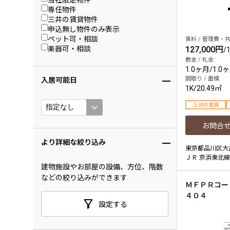
専任物件
三井の賃貸物件
申込無し物件のみ表示
ペット可・相談
賃料 / 管理費・共
楽器可・相談
127,000円
/
敷金 / 礼金:
1.0ヶ月
/
1.0
入居可能日
間取り / 面積:
1K
/
20.49㎡
三井の賃貸
お問合
より詳細な絞り込み
東京都品川区大
ＪＲ 京浜東北線
建物施設やお部屋の設備、方位、階数
などの絞り込みができます
ＭＦＰＲコー
４０４
設定する