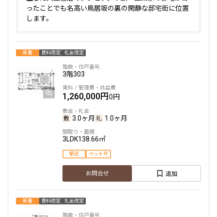
ったことでも名高い鳥居坂の裏の閑静な邸宅街に位置
します。
新着
賃料改定
礼金改定
3階
303
1,260,000円
0円
3.0ヶ月
1.0ヶ月
3LDK
138.66㎡
駅近
ペット可
追加
お問合せ
新着
賃料改定
礼金改定