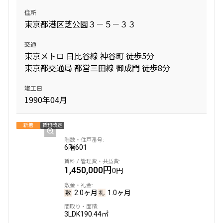
住所
東京都港区芝公園３－５－３３
交通
東京メトロ 日比谷線 神谷町 徒歩5分
東京都交通局 都営三田線 御成門 徒歩8分
竣工日
1990年04月
新着
賃料改定
6階
601
1,450,000円
0円
2.0ヶ月
1.0ヶ月
3LDK
190.44㎡