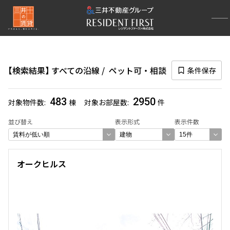
再検索ナビゲーション
路線図一覧
検索結果
すべての沿線
ペット可・相談
条件保存
選択中の路線
すべての沿線
(4778)
483
2950
対象物件数
棟
対象お部屋数
件
一覧から選び直す
並び替え
表示形式
表示件数
選び方を変更する
オークヒルス
検索対象お部屋数
2950
件
お部屋を再検索