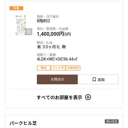
新着
8階
802
1,400,000円
0円
3.0ヶ月
無
4LDK+WIC+SIC
96.44㎡
駅近
ペット可
分譲賃貸
追加
お問合せ
すべてのお部屋を表示
賃料改定
パークヒル芝