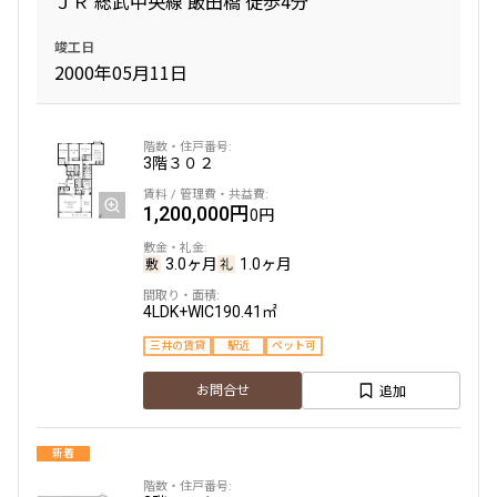
ＪＲ 総武中央線 飯田橋 徒歩4分
竣工日
専有面積
2000年05月11日
〜
3階
３０２
築年数
1,200,000円
0円
指定なし
新築
1年以内
3年以内
3.0ヶ月
1.0ヶ月
5年以内
10年以内
15年以内
20年以内
4LDK+WIC
190.41㎡
25年以内
30年以内
三井の賃貸
駅近
ペット可
追加
駅から徒歩
お問合せ
指定なし
1分以内
新着
3分以内
5分以内
10分以内
15分以内