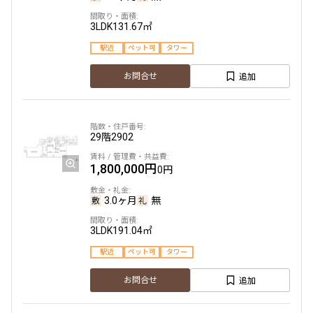
3LDK
131.67㎡
駅近
ペット可
タワー
追加
お問合せ
29階
2902
1,800,000円
0円
3.0ヶ月
無
3LDK
191.04㎡
駅近
ペット可
タワー
追加
お問合せ