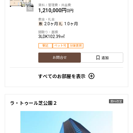
1,210,000円
0円
2.0ヶ月
1.0ヶ月
3LDK
102.39㎡
駅近
ペット可
分譲賃貸
追加
お問合せ
すべてのお部屋を表示
賃料改定
ラ・トゥール芝公園２