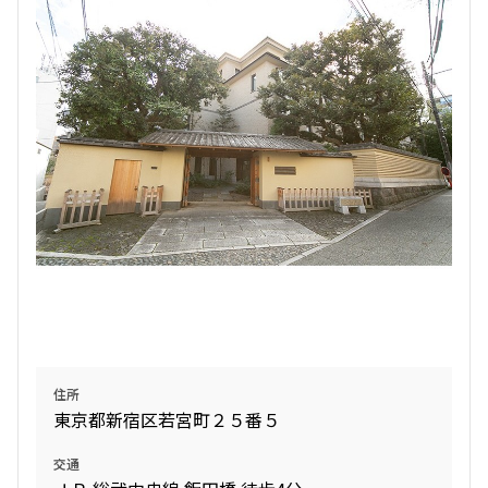
検索結果の絞り込み
賃料
〜
管理費/共益費含む
礼金なし
敷金なし
礼金１ヶ月以下
フリーレント付き
間取り
住所
東京都新宿区若宮町２５番５
1R〜1K
1DK〜1LDK
2LDK
3LDK
交通
4LDK〜