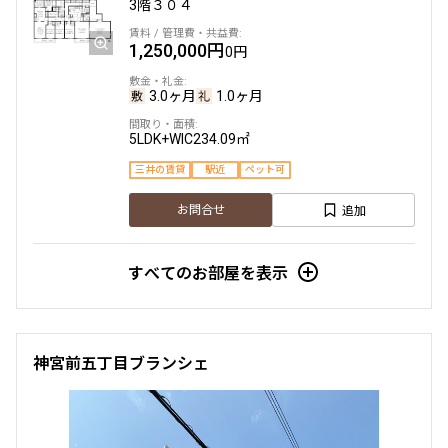
3階
３０４
1,250,000円
他条件
0円
3.0ヶ月
1.0ヶ月
当社限定物件
専任物件
三井の賃貸物件
5LDK+WIC
234.09㎡
申込無し物件のみ表示
三井の賃貸
駅近
ペット可
ペット可・相談
楽器可・相談
追加
お問合せ
入居可能日
すべてのお部屋を表示
神宮前五丁目ブランシェ
より詳細な絞り込み
建物施設やお部屋の設備、方位、階数などの絞り込みが
できます