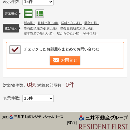
表示件数
15件
リスト表示
間取り表示
表示形式
新着順
賃料が高い順
賃料が低い順
間取り順
並び替え
専有面積順の小さい順
専有面積順の大きい順
築年数順の新しい順
駅からの近い順
物件名順
検討中リストサンプル
チェックしたお部屋をまとめてお問い合わせ
お問合せ
0
0
対象物件数
対象お部屋数
表示件数
15件