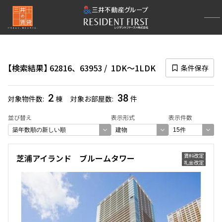
再検索ナビゲーション
検索結果の絞り込み
検索結果
62816、63953
1DK〜1LDK
条件保存
賃料
〜
2
38
対象物件数
棟
対象お部屋数
件
管理費/共益費含む
並び替え
表示形式
表示件数
礼金なし
敷金なし
礼金１ヶ月以下
フリーレント付き
賃料改定
芝浦アイランド ブルームタワー
礼金改定
間取り
1R〜1K
1DK〜1LDK
2LDK
3LDK