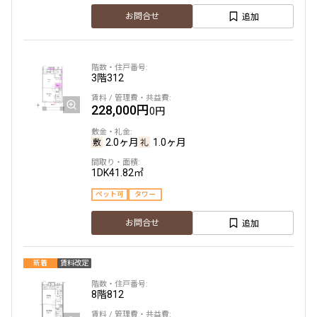
追加
お問合せ
330,000円
0円
2.0ヶ月
1.0ヶ月
3階
312
1LDK
55.91㎡
228,000円
0円
ペット可
タワー
追加
お問合せ
2.0ヶ月
1.0ヶ月
1DK
41.82㎡
ペット可
タワー
36階
3613
追加
お問合せ
378,000円
0円
新着
賃料改定
2.0ヶ月
1.0ヶ月
8階
812
1LDK+S
64.78㎡