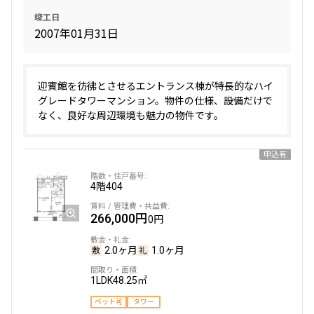
竣工日
ペット可
タワー
2007年01月31日
追加
お問合せ
申込有
迎賓館を彷彿とさせるエントランス棟が特長的なハイ
グレードタワーマンション。物件の仕様、設備だけで
34階
3414
なく、良好な周辺環境も魅力の物件です。
357,000円
0円
申込有
2.0ヶ月
1.0ヶ月
4階
404
1LDK+Wic
61.32㎡
266,000円
0円
ペット可
タワー
追加
お問合せ
2.0ヶ月
1.0ヶ月
1LDK
48.25㎡
ペット可
タワー
34階
3420