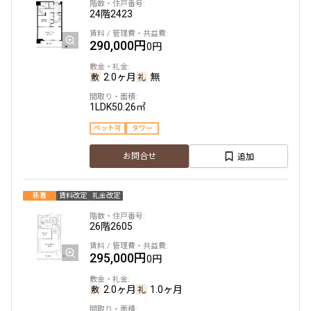
24階
2423
290,000円
0円
2.0ヶ月
無
1LDK
50.26㎡
ペット可
タワー
追加
お問合せ
新着
賃料改定
礼金改定
26階
2605
295,000円
0円
2.0ヶ月
1.0ヶ月