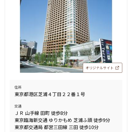
30階
3016
330,000円
0円
2.0ヶ月
1.0ヶ月
1LDK
56.01㎡
ペット可
タワー
追加
お問合せ
オリジナルサイト
住所
30階
3019
東京都港区芝浦４丁目２２番１号
325,000円
0円
交通
ＪＲ 山手線 田町 徒歩8分
2.0ヶ月
1.0ヶ月
東京臨海新交通 ゆりかもめ 芝浦ふ頭 徒歩9分
東京都交通局 都営三田線 三田 徒歩10分
1LDK+S
55.91㎡