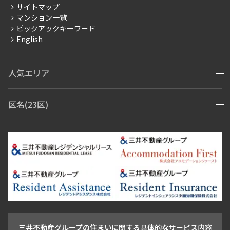
236,000円
0円
サイトマップ
賃料改定
追加
マンション一覧
お問合せ
2.0ヶ月
1.0ヶ月
ピックアックキーワード
フリーレント
English
ペット可
賃料改定
1LDK
41.82㎡
コンシェルジュ付き
ペット可
タワー
47階
4702
人気エリア
開閉
ブランドマンション
追加
お問合せ
400,000円
0円
赤坂・六本木
広尾・麻布・麻布十番
虎ノ門・麻布台
区名(23区)
開閉
青山・表参道・原宿
白金・目黒
高輪・五反田・大崎
3.0ヶ月
無
恵比寿・代官山・中目黒
渋谷・松濤・代々木上原
番町・四谷・九段
港区
渋谷区
中央区
新宿区
文京区
千代田区
目黒区
22階
2214
1LDK
70.44㎡
日本橋・銀座
市ヶ谷・神楽坂・飯田橋
三田・芝・浜松町
品川区
世田谷区
大田区
江東区
台東区
墨田区
中野区
372,000円
0円
芝浦・汐留・品川
月島・勝どき・豊洲
本郷・春日・小石川
ペット可
タワー
豊島区
杉並区
板橋区
北区
練馬区
荒川区
足立区
新宿・代々木
目白・高田馬場・早稲田
中野・荻窪
葛飾区
江戸川区
追加
お問合せ
2.0ヶ月
無
池尻大橋・三軒茶屋
祐天寺・学芸大学・自由が丘
駒沢・用賀・二子玉川
成城・砧
池袋・板橋・王子
1LDK+S
63.38㎡
戸越・大井・蒲田
ペット可
タワー
14階
1402
三井不動産グループの住まいに関する具体的なサービス内容