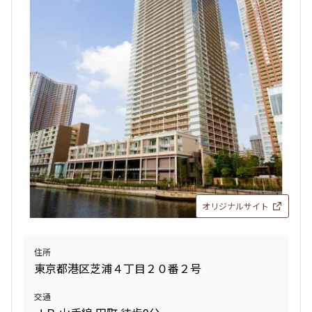
4LDK〜
専有面積
〜
築年数
指定なし
新築
1年以内
3年以内
5年以内
10年以内
15年以内
20年以内
オリジナルサイト
25年以内
30年以内
住所
駅から徒歩
東京都港区芝浦４丁目２０番２号
指定なし
1分以内
交通
3分以内
5分以内