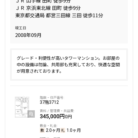
ＪＲ 山手線 田町 徒歩9分
10分以内
15分以内
ＪＲ 京浜東北線 田町 徒歩9分
東京都交通局 都営三田線 三田 徒歩11分
他条件
竣工日
2008年09月
当社限定物件
専任物件
三井の賃貸物件
申込無し物件のみ表示
グレード・利便性が高いタワーマンション。お部屋の
ペット可・相談
中の設備は勿論、共用部も充実しており、快適な空間
楽器可・相談
が用意されております。
入居可能日
37階
3712
345,000円
0円
より詳細な絞り込み
2.0ヶ月
1.0ヶ月
建物施設やお部屋の設備、方位、階数などの絞り込みが