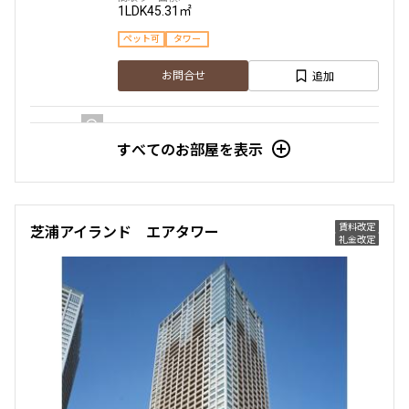
1LDK
45.31㎡
ペット可
タワー
追加
お問合せ
すべてのお部屋を表示
28階
2805
300,000円
0円
賃料改定
芝浦アイランド エアタワー
2.0ヶ月
1.0ヶ月
礼金改定
1LDK
45.31㎡
ペット可
タワー
追加
お問合せ