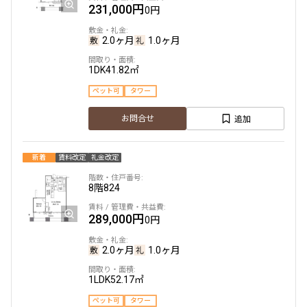
ペット可
タワー
231,000円
0円
追加
お問合せ
2.0ヶ月
1.0ヶ月
新着
賃料改定
1DK
41.82㎡
ペット可
タワー
21階
2108
追加
お問合せ
330,000円
0円
新着
賃料改定
礼金改定
2.0ヶ月
1.0ヶ月
8階
824
1LDK
55.00㎡
ペット可
タワー
289,000円
0円
追加
お問合せ
2.0ヶ月
1.0ヶ月
1LDK
52.17㎡
37階
3713
ペット可
タワー