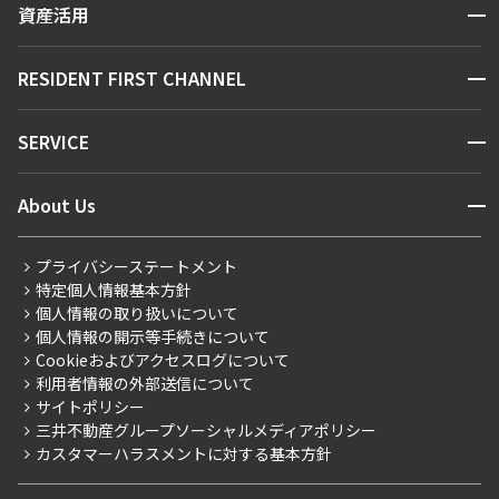
開閉
資産活用
お問い合わせ
追加
410,000円
駅・沿線から探す
お問合せ
0円
販売マンション
地図から探す
開閉
RESIDENT FIRST CHANNEL
3.0ヶ月
無
お問い合わせ
キーワードから探す
NEWS
15階
1507
1LDK
70.44㎡
開閉
SERVICE
新着情報から探す
マンションレポート
ペット可
タワー
231,000円
0円
ニュースから探す
営業窓口
商店街のある暮らし
開閉
About Us
追加
お問合せ
新着募集情報
会員ページ
住まいのコラム
2.0ヶ月
1.0ヶ月
レジデントファーストについて
RESIDENT FIRST MEMBERS登録
RESIDENT FIRST MEMBERS登録
申込有
こだわりから探す
プライバシーステートメント
1DK+WIC+VB
41.82㎡
会社情報
ご入居・提携サービス
特定個人情報基本方針
こだわり一覧
45階
4513
事業案内
個人情報の取り扱いについて
お部屋探しからご契約まで
ペット可
タワー
プレミアムマンション
個人情報の開示等手続きについて
採用情報
よくあるご質問
追加
350,000円
お問合せ
Cookieおよびアクセスログについて
0円
新築
ニュースリリース
社宅紹介
利用者情報の外部送信について
当社限定（港区・渋谷区）
申込有
サイトポリシー
お問い合わせ
3.0ヶ月
無
【仲介会社様向け】当社仲介事業部取り扱い物件入居申込
三井不動産グループソーシャルメディアポリシー
当社限定（港区・渋谷区以外）
19階
1922
カスタマーハラスメントに対する基本方針
1LDK
61.62㎡
三井不動産企画
ペット可
タワー
分譲賃貸