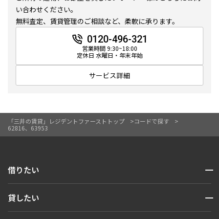
303,000円
0円
い合わせください。
追加
お問合せ
無料査定、賃貸管理のご相談など、柔軟に承ります。
2.0ヶ月
1.0ヶ月
0120-496-321
賃料改定
1LDK
55.35㎡
営業時間 9:30~18:00
定休日 水曜日・年末年始
ペット可
タワー
40階
4008
サービス詳細
追加
お問合せ
450,000円
0円
礼金改定
3.0ヶ月
無
「三井の賃貸」レジデントファーストトップ
コードで探す
62816、63953
14階
1414
1LDK+Atelier
73.09㎡
ペット可
タワー
317,000円
0円
開閉
追加
借りたい
お問合せ
2.0ヶ月
無
検索する
開閉
貸したい
1LDK
55.35㎡
人気エリアから探す
41階
4102
ペット可
タワー
賃貸運営
区から探す