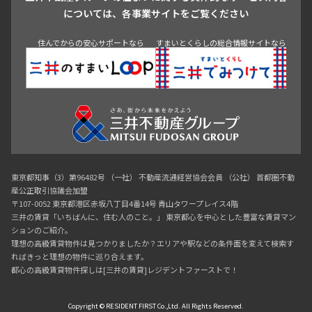
追加
青山
渋谷
東京・大手町
新宿
品川
目黒・中目黒
お問合せ
については、各事業サイトをご覧ください
303,000円
0円
神田・御茶ノ水・秋葉原
初台・幡ヶ谷・笹塚
申込有
住んでからの安心サポートなら
すまいとくらしの総合情報サイトなら
2.0ヶ月
1.0ヶ月
25階
2514
1LDK+Sic
50.16㎡
374,000円
0円
ペット可
タワー
追加
お問合せ
2.0ヶ月
無
1LDK+S
63.38㎡
新着
賃料改定
東京都知事（3）第96482号 （一社） 不動産流通経営協会会員 （公社） 首都圏不動
ペット可
タワー
産公正取引協議会加盟
24階
2418
〒107-0052 東京都港区赤坂八丁目4番14号 青山タワープレイス4階
追加
お問合せ
三井の賃貸「いちばんに、住む人のこと。」 東京都心を中心とした豊富な賃貸マン
260,000円
0円
ションのご紹介。
理想の高級賃貸物件は見つかりましたか？エリアや駅などの条件面を変えて検索す
新着
賃料改定
礼金改定
ればきっと理想の物件に巡り合えます。
2.0ヶ月
1.0ヶ月
都心の高級賃貸物件探しは[三井の賃貸]レジデントファーストで！
32階
3215
1LDK
41.27㎡
Copyright © RESIDENT FIRST Co.,Ltd. All Rights Reserved.
343,000円
0円
ペット可
タワー