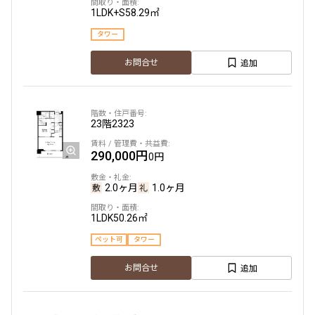
できます
1LDK+S
58.29㎡
タワー
設定する
追加
お問合せ
検索対象お部屋数
23階
2323
38
件
290,000円
0円
お部屋を再検索
2.0ヶ月
1.0ヶ月
1LDK
50.26㎡
ペット可
タワー
追加
お問合せ