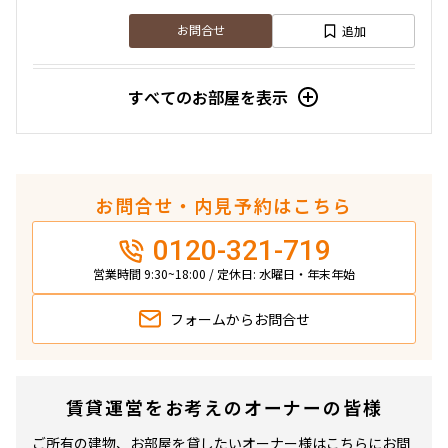
追加
380,000円
お問合せ
0円
2.0ヶ月
1.0ヶ月
すべてのお部屋を表示
10階
1023
1LDK+S
64.78㎡
タワー
207,000円
0円
追加
お問合せ
お問合せ・内見予約はこちら
2.0ヶ月
1.0ヶ月
申込有
0120-321-719
1DK
37.59㎡
営業時間 9:30~18:00 / 定休日: 水曜日・年末年始
37階
3720
タワー
フォームから
お問合せ
追加
295,000円
お問合せ
0円
申込有
2.0ヶ月
無
賃貸運営をお考えのオーナーの皆様
11階
1114
1LDK
55.91㎡
ご所有の建物、お部屋を貸したいオーナー様はこちらにお問
タワー