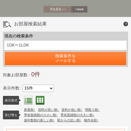
お部屋検索結果
?
現在の検索条件
1DK〜1LDK
検索条件を
メールする
0
対象お部屋数
表示件数
15件
間取り表示
リスト表示
表示形式
新着順
賃料が高い順
賃料が低い順
間取り順
並び替え
専有面積順の小さい順
専有面積順の大きい順
築年数順の新しい順
駅からの近い順
物件名順