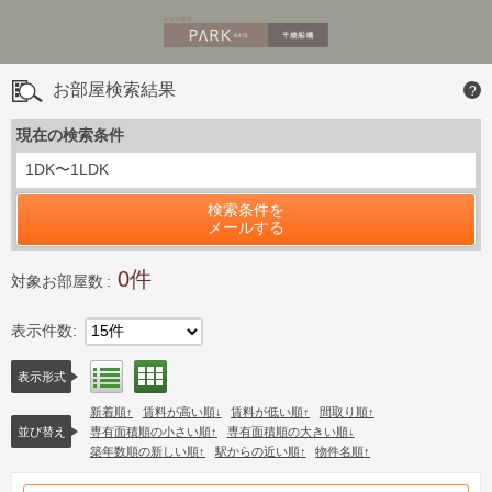
お部屋検索結果
?
現在の検索条件
1DK〜1LDK
検索条件を
メールする
0
対象お部屋数
表示件数
15件
間取り表示
リスト表示
表示形式
新着順
賃料が高い順
賃料が低い順
間取り順
並び替え
専有面積順の小さい順
専有面積順の大きい順
築年数順の新しい順
駅からの近い順
物件名順