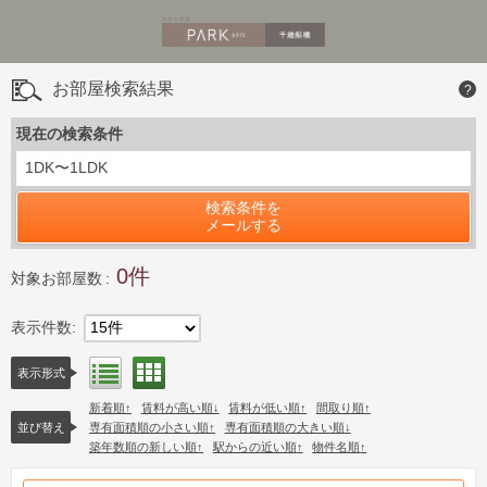
お部屋検索結果
?
現在の検索条件
1DK〜1LDK
検索条件を
メールする
0
対象お部屋数
表示件数
15件
間取り表示
リスト表示
表示形式
新着順
賃料が高い順
賃料が低い順
間取り順
並び替え
専有面積順の小さい順
専有面積順の大きい順
築年数順の新しい順
駅からの近い順
物件名順