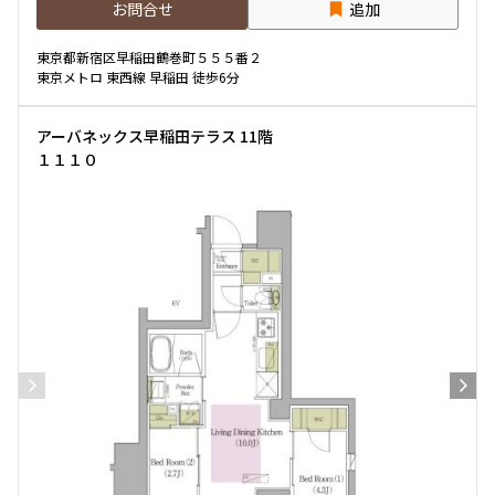
お問合せ
追加
10分以内
15分以内
東京都新宿区早稲田鶴巻町５５５番２
東京メトロ 東西線 早稲田 徒歩6分
他条件
当社限定物件
アーバネックス早稲田テラス 11階
専任物件
１１１０
三井の賃貸物件
申込無し物件のみ表示
ペット可・相談
楽器可・相談
入居可能日
より詳細な絞り込み
建物施設やお部屋の設備、方位、階数などの絞り込みが