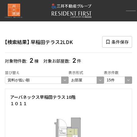
再検索ナビゲーション
検索結果の絞り込み
検索結果
早稲田テラス
2LDK
条件保存
賃料
〜
2
2
対象物件数
棟
対象お部屋数
件
管理費/共益費含む
並び替え
表示形式
表示件数
礼金なし
敷金なし
礼金１ヶ月以下
フリーレント付き
アーバネックス早稲田テラス 10階
１０１１
間取り
1R〜1K
1DK〜1LDK
2LDK
3LDK