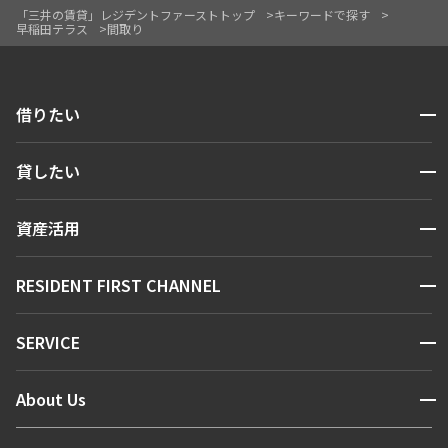
「三井の賃貸」レジデントファーストトップ
キーワードで探す
早稲田テラス
間取り
開閉
借りたい
検索する
開閉
貸したい
人気エリアから探す
賃貸運営
区から探す
開閉
資産活用
お問い合わせ
駅・沿線から探す
販売マンション
地図から探す
開閉
RESIDENT FIRST CHANNEL
お問い合わせ
キーワードから探す
NEWS
開閉
SERVICE
新着情報から探す
マンションレポート
ニュースから探す
営業窓口
商店街のある暮らし
開閉
About Us
新着募集情報
会員ページ
住まいのコラム
レジデントファーストについて
RESIDENT FIRST MEMBERS登録
RESIDENT FIRST MEMBERS登録