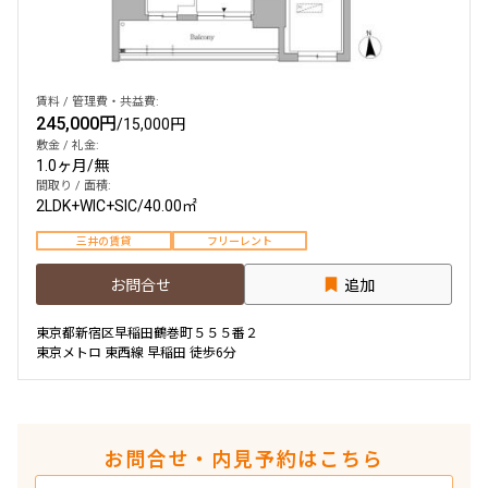
できます
設定する
賃料 / 管理費・共益費:
245,000円
/
15,000円
敷金 / 礼金:
1.0ヶ月
/
無
検索対象お部屋数
間取り / 面積:
2LDK+WIC+SIC
/
40.00㎡
2
件
三井の賃貸
フリーレント
お部屋を再検索
お問合せ
追加
東京都新宿区早稲田鶴巻町５５５番２
東京メトロ 東西線 早稲田 徒歩6分
お問合せ・内見予約はこちら