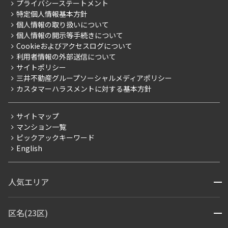
こだわりから探す
プライバシーステートメント
会社情報
ご入居・提携サービス
特定個人情報基本方針
こだわり一覧
事業案内
個人情報の取り扱いについて
お部屋探しからご契約まで
プレミアムマンション
個人情報の開示等手続きについて
採用情報
よくあるご質問
Cookieおよびアクセスログについて
新築
ニュースリリース
社宅紹介
利用者情報の外部送信について
当社限定（港区・渋谷区）
サイトポリシー
お問い合わせ
【仲介会社様向け】当社仲介事業部取り扱い物件入居申込
三井不動産グループソーシャルメディアポリシー
当社限定（港区・渋谷区以外）
カスタマーハラスメントに対する基本方針
三井不動産企画
分譲賃貸
サイトマップ
賃料改定
マンション一覧
ピックアックキーワード
フリーレント
English
ペット可
コンシェルジュ付き
人気エリア
開閉
ブランドマンション
赤坂・六本木
広尾・麻布・麻布十番
虎ノ門・麻布台
区名(23区)
開閉
青山・表参道・原宿
白金・目黒
高輪・五反田・大崎