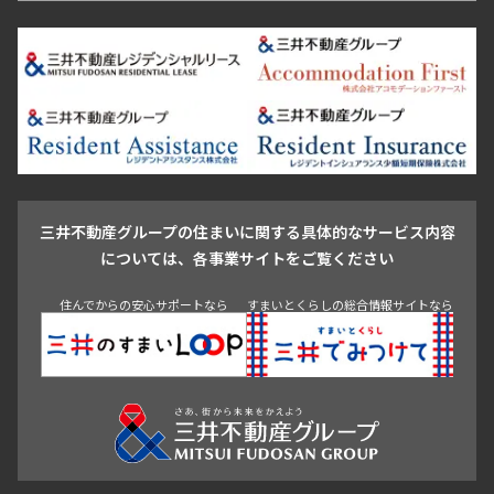
恵比寿・代官山・中目黒
渋谷・松濤・代々木上原
番町・四谷・九段
港区
渋谷区
中央区
新宿区
文京区
千代田区
目黒区
日本橋・銀座
市ヶ谷・神楽坂・飯田橋
三田・芝・浜松町
品川区
世田谷区
大田区
江東区
台東区
墨田区
中野区
芝浦・汐留・品川
月島・勝どき・豊洲
本郷・春日・小石川
豊島区
杉並区
板橋区
北区
練馬区
荒川区
足立区
新宿・代々木
目白・高田馬場・早稲田
中野・荻窪
葛飾区
江戸川区
池尻大橋・三軒茶屋
祐天寺・学芸大学・自由が丘
駒沢・用賀・二子玉川
成城・砧
池袋・板橋・王子
戸越・大井・蒲田
三井不動産グループの住まいに関する具体的なサービス内容
青山
渋谷
東京・大手町
新宿
品川
目黒・中目黒
については、各事業サイトをご覧ください
神田・御茶ノ水・秋葉原
初台・幡ヶ谷・笹塚
住んでからの安心サポートなら
すまいとくらしの総合情報サイトなら