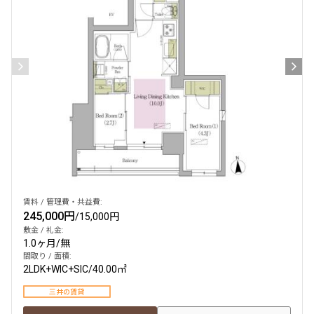
4LDK〜
専有面積
〜
築年数
指定なし
新築
1年以内
3年以内
5年以内
10年以内
賃料 / 管理費・共益費:
15年以内
20年以内
245,000円
/
15,000円
25年以内
30年以内
敷金 / 礼金:
1.0ヶ月
/
無
間取り / 面積:
駅から徒歩
2LDK+WIC+SIC
/
40.00㎡
三井の賃貸
指定なし
1分以内
3分以内
5分以内