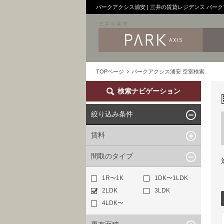
パークアクシス浦安 | 三井の賃貸レジデンス パー
TOPページ
パークアクシス浦安 空室検索
検索ナビゲーション
絞り込み条件
賃料
間取のタイプ
~
下限なし
上限なし
管理費/共益費含む
1R〜1K
1DK〜1LDK
礼金なし
2LDK
3LDK
敷金なし
4LDK〜
礼金１ヶ月以下
フリーレント付き