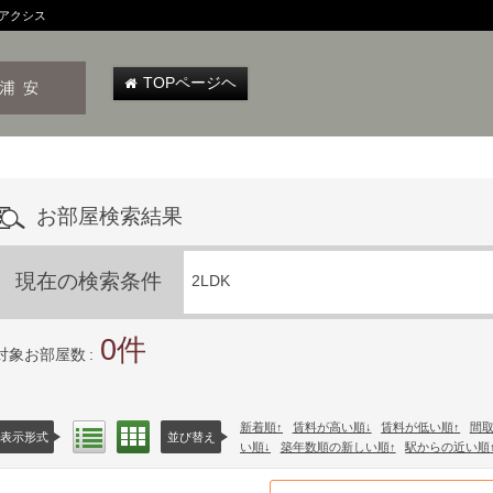
クアクシス
TOPページヘ
お部屋検索結果
現在の検索条件
2LDK
0
対象お部屋数
新着順
賃料が高い順
賃料が低い順
間
間取り表示
リスト表示
表示形式
並び替え
い順
築年数順の新しい順
駅からの近い順