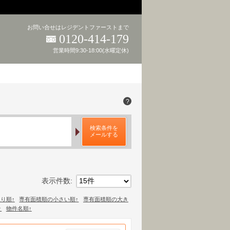
お問い合せはレジデントファーストまで
0120-414-179
営業時間9:30-18:00(水曜定休)
?
検索条件を
メールする
表示件数
15件
取り順
専有面積順の小さい順
専有面積順の大き
物件名順