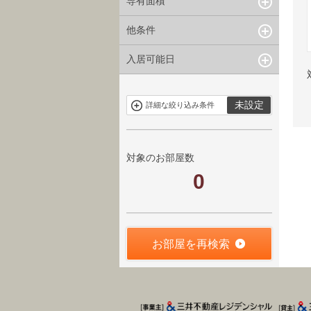
専有面積
他条件
~
指定なし
指定なし
入居可能日
申込無し物件
駐車場有
のみ表示
指定なし
未設定
詳細な絞り込み条件
対象のお部屋数
0
お部屋を再検索