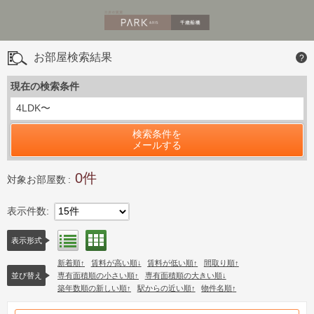
お部屋検索結果
?
現在の検索条件
4LDK〜
検索条件を
メールする
0
対象お部屋数
表示件数
15件
間取り表示
リスト表示
表示形式
新着順
賃料が高い順
賃料が低い順
間取り順
並び替え
専有面積順の小さい順
専有面積順の大きい順
築年数順の新しい順
駅からの近い順
物件名順