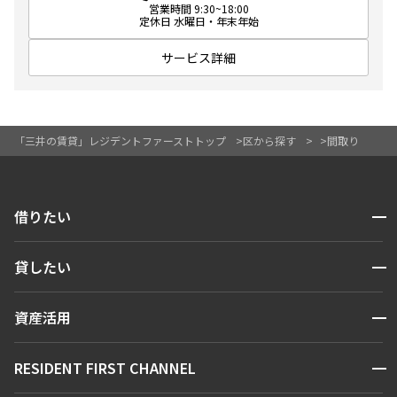
営業時間 9:30~18:00
定休日 水曜日・年末年始
サービス詳細
「三井の賃貸」レジデントファーストトップ
区から探す
間取り
開閉
借りたい
検索する
開閉
貸したい
人気エリアから探す
賃貸運営
区から探す
開閉
資産活用
お問い合わせ
駅・沿線から探す
販売マンション
地図から探す
開閉
RESIDENT FIRST CHANNEL
お問い合わせ
キーワードから探す