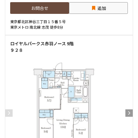
お問合せ
追加
専有面積
東京都北区神谷三丁目１５番５号
〜
東京メトロ 南北線 志茂 徒歩8分
ロイヤルパークス赤羽ノース 9階
築年数
９２８
指定なし
新築
1年以内
3年以内
5年以内
10年以内
15年以内
20年以内
25年以内
30年以内
駅から徒歩
指定なし
1分以内
3分以内
5分以内
10分以内
15分以内