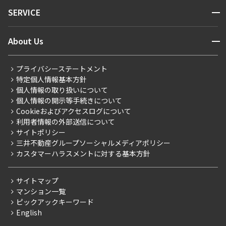
NEWS
開閉
SERVICE
新着情報から探す
マンションレポート
ニュースから探す
営業窓口
商店街のある暮らし
開閉
About Us
新着募集情報
会員ページ
住まいのコラム
レジデントファーストについて
RESIDENT FIRST MEMBERS登録
RESIDENT FIRST MEMBERS登録
こだわりから探す
プライバシーステートメント
会社情報
ご入居・提携サービス
特定個人情報基本方針
こだわり一覧
事業案内
個人情報の取り扱いについて
お部屋探しからご契約まで
プレミアムマンション
個人情報の開示等手続きについて
採用情報
よくあるご質問
Cookieおよびアクセスログについて
新築
ニュースリリース
社宅紹介
利用者情報の外部送信について
当社限定（港区・渋谷区）
サイトポリシー
お問い合わせ
【仲介会社様向け】当社仲介事業部取り扱い物件入居申込
三井不動産グループソーシャルメディアポリシー
当社限定（港区・渋谷区以外）
カスタマーハラスメントに対する基本方針
三井不動産企画
分譲賃貸
サイトマップ
賃料改定
マンション一覧
ピックアックキーワード
フリーレント
English
ペット可