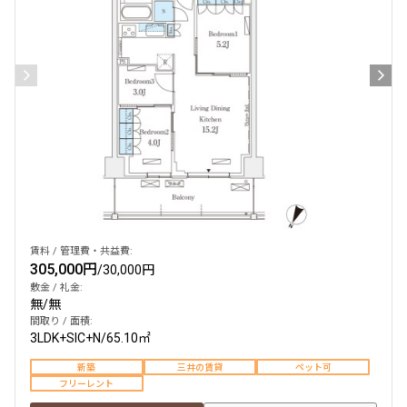
賃料 / 管理費・共益費:
305,000円
/
30,000円
敷金 / 礼金:
無
/
無
間取り / 面積:
3LDK+SIC+N
/
65.10㎡
新築
三井の賃貸
ペット可
フリーレント