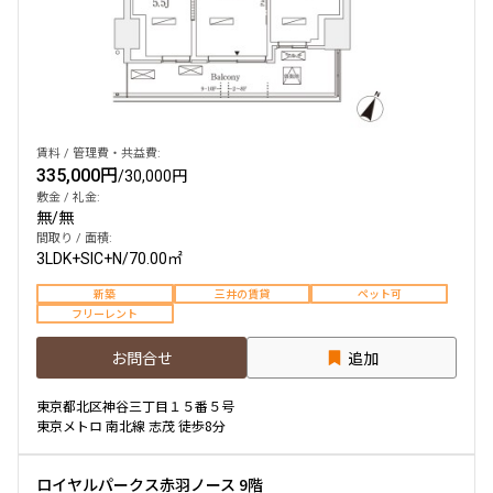
賃料 / 管理費・共益費:
335,000円
/
30,000円
敷金 / 礼金:
無
/
無
間取り / 面積:
3LDK+SIC+N
/
70.00㎡
新築
三井の賃貸
ペット可
フリーレント
お問合せ
追加
東京都北区神谷三丁目１５番５号
東京メトロ 南北線 志茂 徒歩8分
ロイヤルパークス赤羽ノース 9階