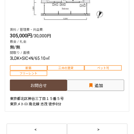
賃料 / 管理費・共益費:
305,000円
/
30,000円
敷金 / 礼金:
無
/
無
間取り / 面積:
3LDK+SIC+N
/
65.10㎡
新築
三井の賃貸
ペット可
フリーレント
お問合せ
追加
東京都北区神谷三丁目１５番５号
東京メトロ 南北線 志茂 徒歩8分