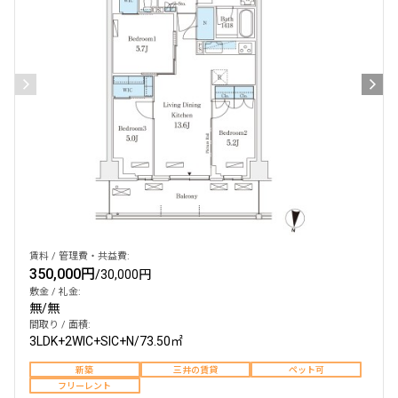
検索結果の絞り込み
賃料
〜
管理費/共益費含む
礼金なし
敷金なし
礼金１ヶ月以下
フリーレント付き
賃料 / 管理費・共益費:
350,000円
/
30,000円
敷金 / 礼金:
間取り
無
/
無
間取り / 面積:
1R〜1K
1DK〜1LDK
3LDK+2WIC+SIC+N
/
73.50㎡
2LDK
3LDK
新築
三井の賃貸
ペット可
4LDK〜
フリーレント