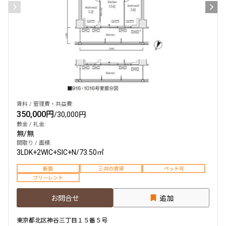
賃料 / 管理費・共益費:
350,000円
/
30,000円
敷金 / 礼金:
無
/
無
間取り / 面積:
3LDK+2WIC+SIC+N
/
73.50㎡
新築
三井の賃貸
ペット可
フリーレント
お問合せ
追加
東京都北区神谷三丁目１５番５号