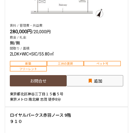
賃料 / 管理費・共益費:
280,000円
/
20,000円
敷金 / 礼金:
無
/
無
間取り / 面積:
2LDK+WIC+SIC
/
55.80㎡
新築
三井の賃貸
ペット可
フリーレント
お問合せ
追加
東京都北区神谷三丁目１５番５号
東京メトロ 南北線 志茂 徒歩8分
ロイヤルパークス赤羽ノース 9階
９１０