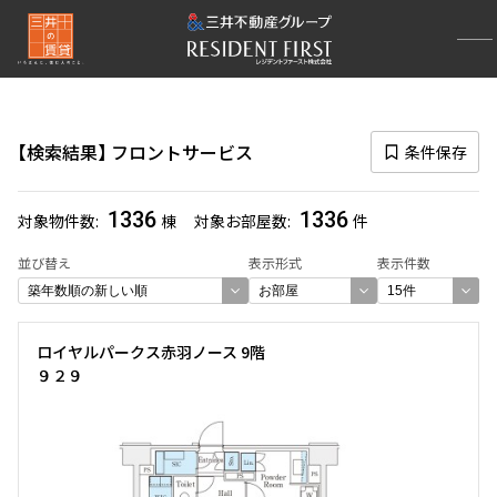
再検索ナビゲーション
区
検索結果
フロントサービス
条件保存
選択中の区
1336
1336
対象物件数
棟
対象お部屋数
件
一覧から選び直す
並び替え
表示形式
表示件数
選び方を変更する
ロイヤルパークス赤羽ノース 9階
検索対象お部屋数
９２９
1336
件
お部屋を再検索