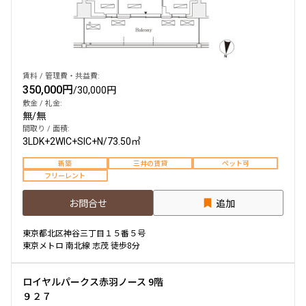
他条件
当社限定物件
専任物件
賃料 / 管理費・共益費:
三井の賃貸物件
350,000円
/
30,000円
申込無し物件のみ表示
敷金 / 礼金:
ペット可・相談
無
/
無
楽器可・相談
間取り / 面積:
3LDK+2WIC+SIC+N
/
73.50㎡
入居可能日
新築
三井の賃貸
ペット可
フリーレント
お問合せ
追加
東京都北区神谷三丁目１５番５号
より詳細な絞り込み
東京メトロ 南北線 志茂 徒歩8分
建物施設やお部屋の設備、方位、階数などの絞り込みが
ロイヤルパークス赤羽ノース 9階
できます
９２７