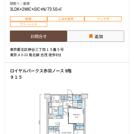
間取り / 面積:
3LDK+2WIC+SIC+N
/
73.50㎡
新築
三井の賃貸
ペット可
フリーレント
お問合せ
追加
東京都北区神谷三丁目１５番５号
東京メトロ 南北線 志茂 徒歩8分
ロイヤルパークス赤羽ノース 9階
９１５