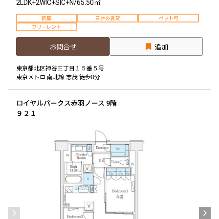
2LDK+2WIC+SIC+N
/
65.50㎡
新築
三井の賃貸
ペット可
フリーレント
お問合せ
追加
東京都北区神谷三丁目１５番５号
東京メトロ 南北線 志茂 徒歩8分
ロイヤルパークス赤羽ノース 9階
９２１