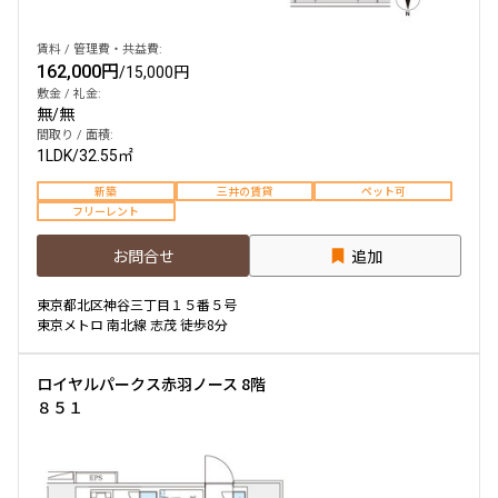
賃料 / 管理費・共益費:
162,000円
/
15,000円
敷金 / 礼金:
無
/
無
間取り / 面積:
1LDK
/
32.55㎡
新築
三井の賃貸
ペット可
フリーレント
お問合せ
追加
東京都北区神谷三丁目１５番５号
東京メトロ 南北線 志茂 徒歩8分
ロイヤルパークス赤羽ノース 8階
８５１