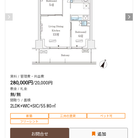
賃料 / 管理費・共益費:
280,000円
/
20,000円
敷金 / 礼金:
無
/
無
間取り / 面積:
2LDK+WIC+SIC
/
55.80㎡
新築
三井の賃貸
ペット可
フリーレント
お問合せ
追加