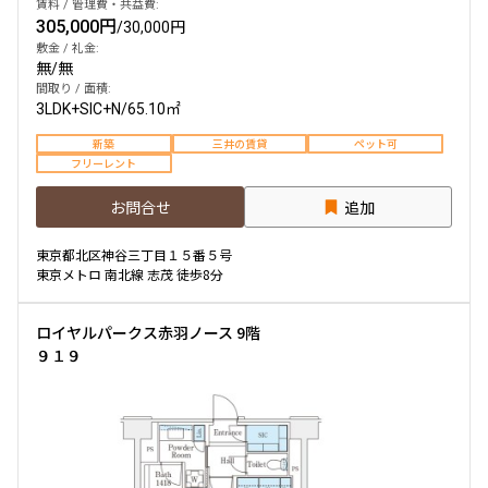
賃料 / 管理費・共益費:
305,000円
/
30,000円
敷金 / 礼金:
無
/
無
間取り / 面積:
3LDK+SIC+N
/
65.10㎡
新築
三井の賃貸
ペット可
フリーレント
お問合せ
追加
東京都北区神谷三丁目１５番５号
東京メトロ 南北線 志茂 徒歩8分
ロイヤルパークス赤羽ノース 9階
９１９