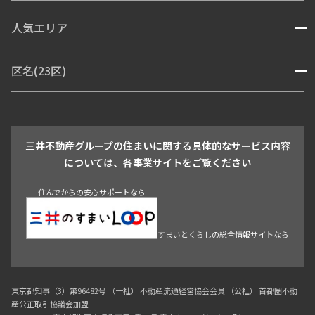
コンシェルジュ付き
人気エリア
開閉
ブランドマンション
赤坂・六本木
広尾・麻布・麻布十番
虎ノ門・麻布台
区名(23区)
開閉
青山・表参道・原宿
白金・目黒
高輪・五反田・大崎
恵比寿・代官山・中目黒
渋谷・松濤・代々木上原
番町・四谷・九段
港区
渋谷区
中央区
新宿区
文京区
千代田区
目黒区
日本橋・銀座
市ヶ谷・神楽坂・飯田橋
三田・芝・浜松町
品川区
世田谷区
大田区
江東区
台東区
墨田区
中野区
芝浦・汐留・品川
月島・勝どき・豊洲
本郷・春日・小石川
豊島区
杉並区
板橋区
北区
練馬区
荒川区
足立区
新宿・代々木
目白・高田馬場・早稲田
中野・荻窪
葛飾区
江戸川区
池尻大橋・三軒茶屋
祐天寺・学芸大学・自由が丘
駒沢・用賀・二子玉川
成城・砧
池袋・板橋・王子
戸越・大井・蒲田
三井不動産グループの住まいに関する具体的なサービス内容
青山
渋谷
東京・大手町
新宿
品川
目黒・中目黒
については、各事業サイトをご覧ください
神田・御茶ノ水・秋葉原
初台・幡ヶ谷・笹塚
住んでからの安心サポートなら