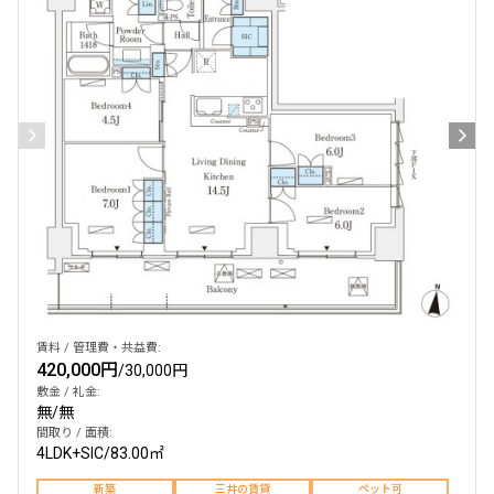
賃料 / 管理費・共益費:
420,000円
/
30,000円
敷金 / 礼金:
無
/
無
間取り / 面積:
4LDK+SIC
/
83.00㎡
新築
三井の賃貸
ペット可