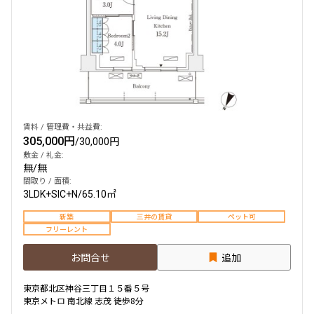
賃料 / 管理費・共益費:
305,000円
/
30,000円
敷金 / 礼金:
無
/
無
間取り / 面積:
3LDK+SIC+N
/
65.10㎡
新築
三井の賃貸
ペット可
フリーレント
お問合せ
追加
東京都北区神谷三丁目１５番５号
東京メトロ 南北線 志茂 徒歩8分