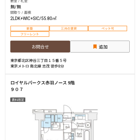
敷金 / 礼金:
無
/
無
間取り / 面積:
2LDK+WIC+SIC
/
55.80㎡
新築
三井の賃貸
ペット可
フリーレント
お問合せ
追加
東京都北区神谷三丁目１５番５号
東京メトロ 南北線 志茂 徒歩8分
ロイヤルパークス赤羽ノース 9階
９０７
賃料改定