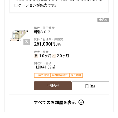
ロケーションが魅力です。
申込有
8階
８０２
261,000円
0円
1.0ヶ月
2.0ヶ月
1LDK
41.59㎡
三井の賃貸
当社限定物件
専任物件
追加
お問合せ
すべてのお部屋を表示