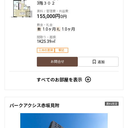
3階
３０２
155,000円
0円
1.0ヶ月
1.0ヶ月
1K
25.39㎡
三井の賃貸
駅近
追加
お問合せ
すべてのお部屋を表示
賃料改定
パークアクシス赤坂見附