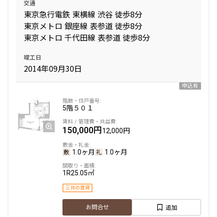
交通
155,000円
10,000円
東京急行電鉄 東横線 渋谷 徒歩8分
東京メトロ 銀座線 表参道 徒歩8分
1.0ヶ月
1.0ヶ月
東京メトロ 千代田線 表参道 徒歩8分
Studio
24.80㎡
竣工日
2014年09月30日
三井の賃貸
駅近
ペット可
追加
お問合せ
申込有
5階
５０１
新着
賃料改定
150,000円
12,000円
4階
４０７
1.0ヶ月
1.0ヶ月
165,000円
10,000円
1R
25.05㎡
1.0ヶ月
1.0ヶ月
三井の賃貸
Studio
25.06㎡
追加
お問合せ
三井の賃貸
駅近
ペット可