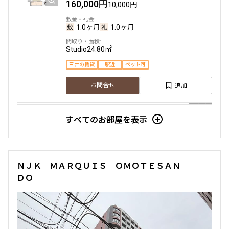
160,000円
10,000円
1.0ヶ月
1.0ヶ月
Studio
24.80㎡
三井の賃貸
駅近
ペット可
追加
お問合せ
申込有
すべてのお部屋を表示
6階
６０７
162,000円
10,000円
ＮＪＫ ＭＡＲＱＵＩＳ ＯＭＯＴＥＳＡＮ
ＤＯ
1.0ヶ月
1.0ヶ月
Studio
25.06㎡
三井の賃貸
駅近
ペット可