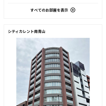
追加
お問合せ
すべてのお部屋を表示
2階
２０３
シティカレント南青山
156,000円
10,000円
1.0ヶ月
1.0ヶ月
Studio
24.63㎡
三井の賃貸
駅近
ペット可
追加
お問合せ