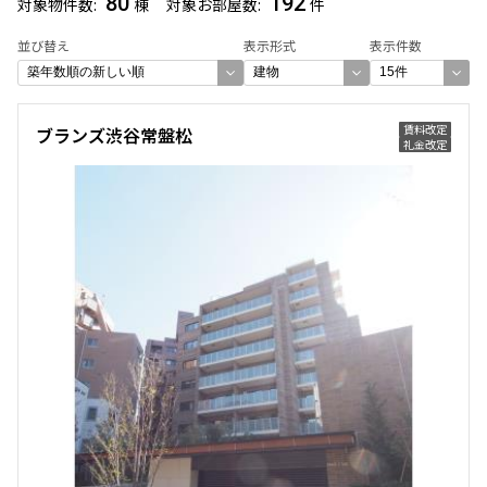
80
192
対象物件数
棟
対象お部屋数
件
できます
並び替え
表示形式
表示件数
設定する
賃料改定
ブランズ渋谷常盤松
礼金改定
検索対象お部屋数
192
件
お部屋を再検索