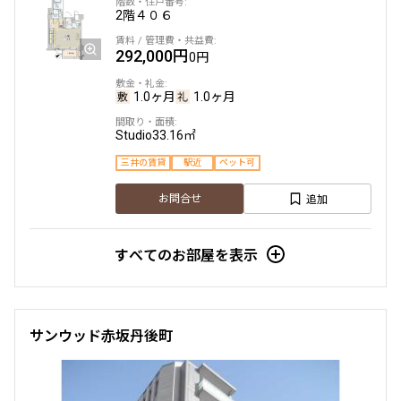
2階
４０６
292,000円
0円
1.0ヶ月
1.0ヶ月
Studio
33.16㎡
三井の賃貸
駅近
ペット可
追加
お問合せ
すべてのお部屋を表示
サンウッド赤坂丹後町