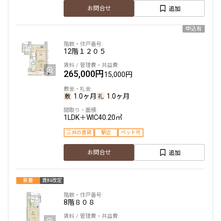
追加
お問合せ
申込有
12階
１２０５
265,000円
15,000円
1.0ヶ月
1.0ヶ月
1LDK＋WIC
40.20㎡
三井の賃貸
駅近
ペット可
追加
お問合せ
新着
賃料改定
8階
８０８