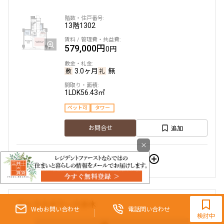
13階
1302
579,000円
0円
3.0ヶ月
無
1LDK
56.43㎡
ペット可
タワー
追加
お問合せ
×
すべてのお部屋を表示
9:30~18:00（水曜定休）
アトラスタワー六本木
Webお問い合わせ
電話問い合わせ
検討中