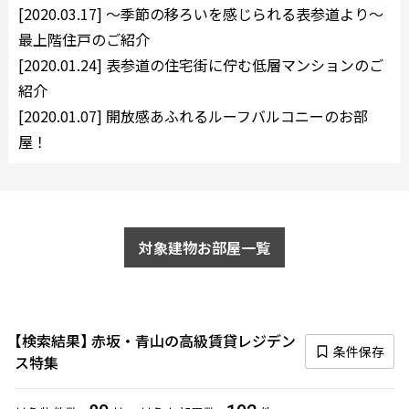
[2020.03.17]
〜季節の移ろいを感じられる表参道より〜
10分以内
15分以内
最上階住戸のご紹介
[2020.01.24]
表参道の住宅街に佇む低層マンションのご
他条件
紹介
当社限定物件
[2020.01.07]
開放感あふれるルーフバルコニーのお部
専任物件
屋！
三井の賃貸物件
申込無し物件のみ表示
ペット可・相談
楽器可・相談
対象建物お部屋一覧
入居可能日
検索結果
赤坂・青山の高級賃貸レジデン
条件保存
ス特集
より詳細な絞り込み
建物施設やお部屋の設備、方位、階数などの絞り込みが