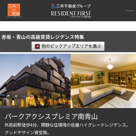
再検索ナビゲーション
検索結果の絞り込み
赤坂・青山の高級賃貸レジデンス特集
賃料
他のピックアップエリアを選ぶ
〜
管理費/共益費含む
礼金なし
敷金なし
礼金１ヶ月以下
フリーレント付き
間取り
パークアクシスプレミア南青山
外苑前駅徒歩4分、閑静な住環境の低層ハイグレードレジデンス。
1R〜1K
1DK〜1LDK
グッドデザイン賞受賞。
2LDK
3LDK