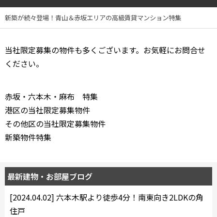
4LDK〜
新築が続々登場！青山＆赤坂エリアの高級賃貸マンション特集
専有面積
当社限定募集の物件も多くございます。お気軽にお問合せ
〜
ください。
築年数
赤坂・六本木・麻布 特集
港区の当社限定募集物件
指定なし
新築
その他区の当社限定募集物件
1年以内
3年以内
5年以内
10年以内
新築物件特集
15年以内
20年以内
25年以内
30年以内
最新建物・お部屋ブログ
駅から徒歩
[2024.04.02]
六本木駅より徒歩4分！南東向き2LDKの角
指定なし
1分以内
住戸
3分以内
5分以内