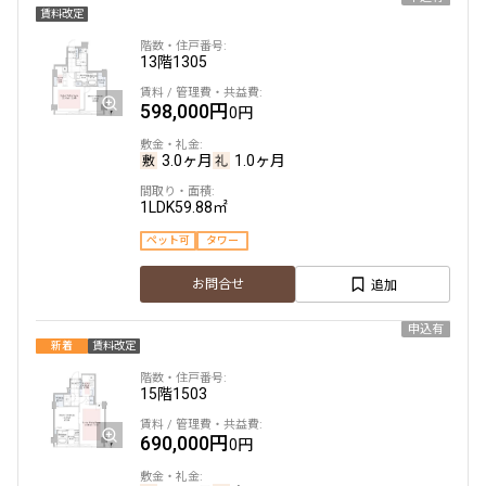
賃料改定
13階
1305
598,000円
0円
3.0ヶ月
1.0ヶ月
1LDK
59.88㎡
ペット可
タワー
追加
お問合せ
申込有
新着
賃料改定
15階
1503
690,000円
0円