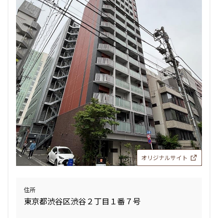
追加
お問合せ
新着
賃料改定
6階
６０２
182,000円
10,000円
1.0ヶ月
1.0ヶ月
Studio
27.59㎡
三井の賃貸
駅近
ペット可
追加
お問合せ
オリジナルサイト
賃料改定
住所
東京都渋谷区渋谷２丁目１番７号
5階
５０８