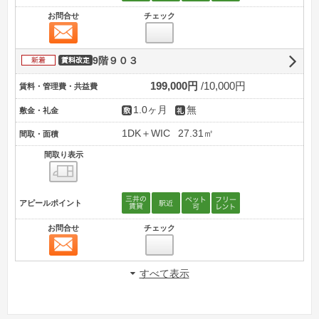
お問合せ
チェック
お問合せ
新着
9階９０３
賃料改定
199,000円
10,000円
賃料・管理費・共益費
1.0ヶ月
無
敷金・礼金
1DK＋WIC
27.31㎡
間取・面積
間取り表示
間取り表示
アピールポイント
お問合せ
チェック
お問合せ
すべて表示