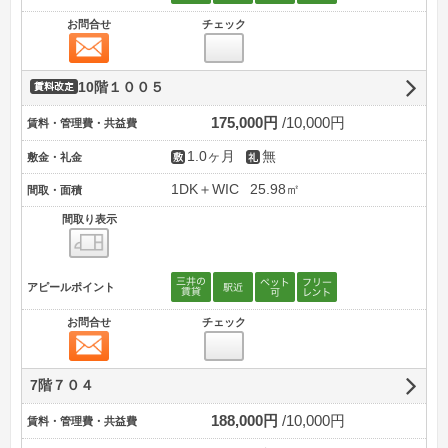
お問合せ
チェック
お問合せ
10階１００５
賃料改定
175,000円
10,000円
賃料・管理費・共益費
1.0ヶ月
無
敷金・礼金
1DK＋WIC
25.98㎡
間取・面積
間取り表示
間取り表示
アピールポイント
お問合せ
チェック
お問合せ
7階７０４
188,000円
10,000円
賃料・管理費・共益費