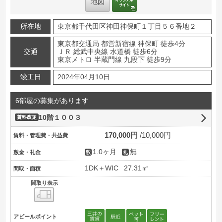
地図
所在地
東京都千代田区神田神保町１丁目５６番地２
東京都交通局 都営新宿線 神保町 徒歩4分
交通
ＪＲ 総武中央線 水道橋 徒歩6分
東京メトロ 半蔵門線 九段下 徒歩9分
竣工日
2024年04月10日
6部屋の募集があります
10階１００３
賃料改定
170,000円
10,000円
賃料・管理費・共益費
1.0ヶ月
無
敷金・礼金
1DK＋WIC
27.31㎡
間取・面積
間取り表示
間取り表示
アピールポイント