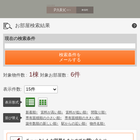
お部屋検索結果
?
現在の検索条件
検索条件を
メールする
1
6
対象物件数
対象お部屋数
表示件数
15件
リスト表示
間取り表示
表示形式
新着順
賃料が高い順
賃料が低い順
間取り順
並び替え
専有面積順の小さい順
専有面積順の大きい順
築年数順の新しい順
駅からの近い順
物件名順
検討中リストサンプル