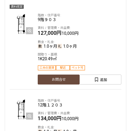
賃料改定
駅から徒歩
9階
９０３
指定なし
1分以内
127,000円
10,000円
3分以内
5分以内
10分以内
15分以内
1.0ヶ月
1.0ヶ月
他条件
1K
20.49㎡
三井の賃貸
駅近
ペット可
当社限定物件
専任物件
追加
お問合せ
三井の賃貸物件
申込無し物件のみ表示
ペット可・相談
楽器可・相談
12階
１２０３
入居可能日
134,000円
10,000円