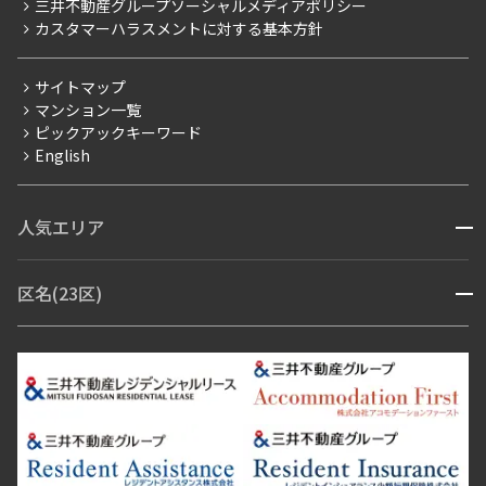
三井不動産グループソーシャルメディアポリシー
当社限定（港区・渋谷区以外）
カスタマーハラスメントに対する基本方針
三井不動産企画
分譲賃貸
サイトマップ
賃料改定
マンション一覧
ピックアックキーワード
フリーレント
English
ペット可
コンシェルジュ付き
人気エリア
開閉
ブランドマンション
赤坂・六本木
広尾・麻布・麻布十番
虎ノ門・麻布台
区名(23区)
開閉
青山・表参道・原宿
白金・目黒
高輪・五反田・大崎
恵比寿・代官山・中目黒
渋谷・松濤・代々木上原
番町・四谷・九段
港区
渋谷区
中央区
新宿区
文京区
千代田区
目黒区
日本橋・銀座
市ヶ谷・神楽坂・飯田橋
三田・芝・浜松町
品川区
世田谷区
大田区
江東区
台東区
墨田区
中野区
芝浦・汐留・品川
月島・勝どき・豊洲
本郷・春日・小石川
豊島区
杉並区
板橋区
北区
練馬区
荒川区
足立区
新宿・代々木
目白・高田馬場・早稲田
中野・荻窪
葛飾区
江戸川区
池尻大橋・三軒茶屋
祐天寺・学芸大学・自由が丘