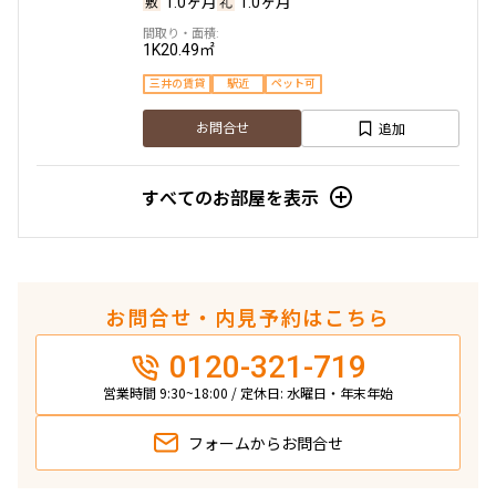
1.0ヶ月
1.0ヶ月
1K
20.49㎡
より詳細な絞り込み
三井の賃貸
駅近
ペット可
追加
お問合せ
建物施設やお部屋の設備、方位、階数などの絞り込みが
できます
すべてのお部屋を表示
設定する
お問合せ・内見予約はこちら
検索対象お部屋数
3
0120-321-719
件
営業時間 9:30~18:00 / 定休日: 水曜日・年末年始
お部屋を再検索
フォームから
お問合せ