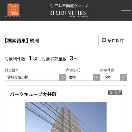
再検索ナビゲーション
路線図一覧
検索結果
鮫洲
条件保存
選択中の路線
京浜急行線
(183)
1
3
対象物件数
棟
対象お部屋数
件
一覧から選び直す
並び替え
表示形式
表示件数
選択中の駅
賃料改定
パークキューブ大井町
鮫洲
(3)
一覧から選び直す
選び方を変更する