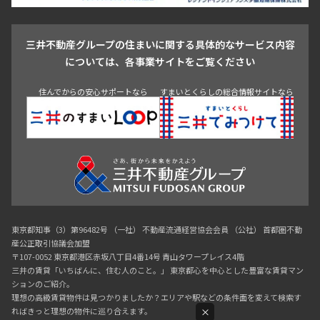
駒沢・用賀・二子玉川
成城・砧
池袋・板橋・王子
戸越・大井・蒲田
三井不動産グループの住まいに関する具体的なサービス内容
青山
渋谷
東京・大手町
新宿
品川
目黒・中目黒
については、各事業サイトをご覧ください
神田・御茶ノ水・秋葉原
初台・幡ヶ谷・笹塚
住んでからの安心サポートなら
すまいとくらしの総合情報サイトなら
東京都知事（3）第96482号 （一社） 不動産流通経営協会会員 （公社） 首都圏不動
産公正取引協議会加盟
〒107-0052 東京都港区赤坂八丁目4番14号 青山タワープレイス4階
三井の賃貸「いちばんに、住む人のこと。」 東京都心を中心とした豊富な賃貸マン
ションのご紹介。
理想の高級賃貸物件は見つかりましたか？エリアや駅などの条件面を変えて検索す
ればきっと理想の物件に巡り合えます。
×