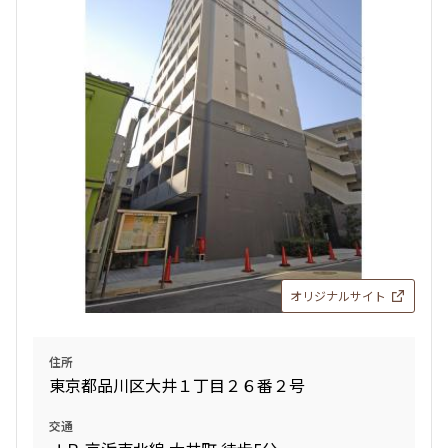
検索対象お部屋数
3
件
お部屋を再検索
検索結果の絞り込み
賃料
オリジナルサイト
〜
管理費/共益費含む
住所
礼金なし
東京都品川区大井１丁目２６番２号
敷金なし
礼金１ヶ月以下
交通
フリーレント付き