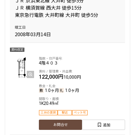
ＪＲ 京浜東北線 大井町 徒歩5分
ＪＲ 横須賀線 西大井 徒歩15分
東京急行電鉄 大井町線 大井町 徒歩5分
間取り
竣工日
1R〜1K
1DK〜1LDK
2008年03月14日
2LDK
3LDK
4LDK〜
賃料改定
専有面積
4階
４０３
〜
122,000円
10,000円
1.0ヶ月
1.0ヶ月
築年数
1K
20.49㎡
指定なし
新築
三井の賃貸
駅近
ペット可
1年以内
3年以内
5年以内
10年以内
追加
お問合せ
15年以内
20年以内
25年以内
30年以内