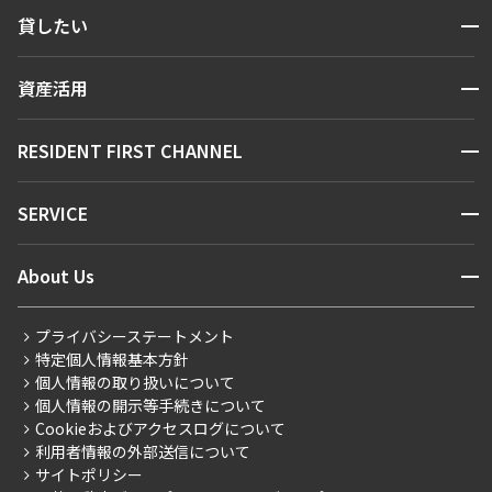
検索する
開閉
貸したい
人気エリアから探す
賃貸運営
区から探す
開閉
資産活用
お問い合わせ
駅・沿線から探す
販売マンション
地図から探す
開閉
RESIDENT FIRST CHANNEL
お問い合わせ
キーワードから探す
NEWS
開閉
SERVICE
新着情報から探す
マンションレポート
ニュースから探す
営業窓口
商店街のある暮らし
開閉
About Us
新着募集情報
会員ページ
住まいのコラム
レジデントファーストについて
RESIDENT FIRST MEMBERS登録
RESIDENT FIRST MEMBERS登録
こだわりから探す
プライバシーステートメント
会社情報
ご入居・提携サービス
特定個人情報基本方針
こだわり一覧
事業案内
個人情報の取り扱いについて
お部屋探しからご契約まで
プレミアムマンション
個人情報の開示等手続きについて
採用情報
よくあるご質問
Cookieおよびアクセスログについて
新築
ニュースリリース
社宅紹介
利用者情報の外部送信について
当社限定（港区・渋谷区）
サイトポリシー
お問い合わせ
【仲介会社様向け】当社仲介事業部取り扱い物件入居申込