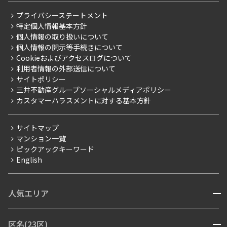
レジデントファーストについて
RESIDENT FIRST MEMBERS登録
RESIDENT FIRST MEMBERS登録
こだわりから探す
プライバシーステートメント
会社情報
ご入居・提携サービス
特定個人情報基本方針
こだわり一覧
事業案内
個人情報の取り扱いについて
お部屋探しからご契約まで
プレミアムマンション
個人情報の開示等手続きについて
採用情報
よくあるご質問
Cookieおよびアクセスログについて
新築
ニュースリリース
社宅紹介
利用者情報の外部送信について
当社限定（港区・渋谷区）
サイトポリシー
お問い合わせ
【仲介会社様向け】当社仲介事業部取り扱い物件入居申込
三井不動産グループソーシャルメディアポリシー
当社限定（港区・渋谷区以外）
カスタマーハラスメントに対する基本方針
三井不動産企画
分譲賃貸
サイトマップ
賃料改定
マンション一覧
ピックアックキーワード
フリーレント
English
ペット可
コンシェルジュ付き
人気エリア
開閉
ブランドマンション
赤坂・六本木
広尾・麻布・麻布十番
虎ノ門・麻布台
区名(23区)
開閉