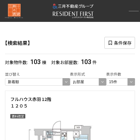
再検索ナビゲーション
路線図一覧
検索結果
条件保存
選択中の路線
埼京線
(103)
103
103
対象物件数
棟
対象お部屋数
件
一覧から選び直す
並び替え
表示形式
表示件数
選び方を変更する
フルハウス赤羽 12階
１２０５
検索対象お部屋数
賃料改定
103
件
お部屋を再検索