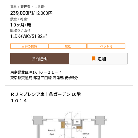
賃料 / 管理費・共益費:
239,000円
/
12,000円
敷金 / 礼金:
1.0ヶ月
/
無
間取り / 面積:
1LDK+WIC
/
51.82㎡
三井の賃貸
駅近
ペット可
お問合せ
追加
東京都北区滝野川６－２１－７
東京都交通局 都営三田線 西巣鴨 徒歩5分
ＲＪＲプレシア東十条ガーデン 10階
１０１４