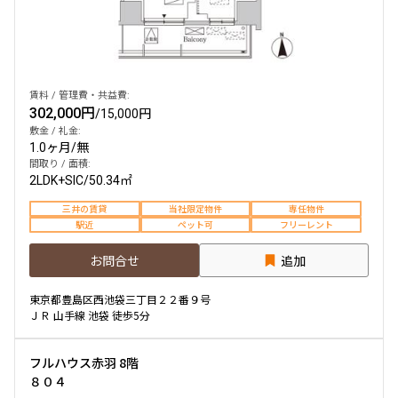
他条件
当社限定物件
賃料 / 管理費・共益費:
専任物件
302,000円
/
15,000円
三井の賃貸物件
敷金 / 礼金:
申込無し物件のみ表示
1.0ヶ月
/
無
ペット可・相談
間取り / 面積:
楽器可・相談
2LDK+SIC
/
50.34㎡
三井の賃貸
当社限定物件
専任物件
駅近
ペット可
フリーレント
入居可能日
お問合せ
追加
東京都豊島区西池袋三丁目２２番９号
ＪＲ 山手線 池袋 徒歩5分
より詳細な絞り込み
フルハウス赤羽 8階
建物施設やお部屋の設備、方位、階数などの絞り込みが
８０４
できます