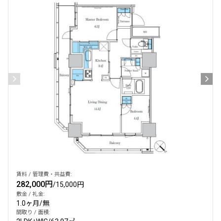
賃料 / 管理費・共益費:
282,000円
/
15,000円
敷金 / 礼金:
1.0ヶ月
/
無
間取り / 面積: