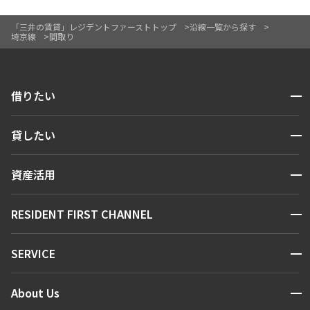
「三井の賃貸」レジデントファーストトップ
沿線一覧から探す
埼京線
間取り
開閉
借りたい
検索する
開閉
貸したい
人気エリアから探す
賃貸運営
区から探す
開閉
資産活用
お問い合わせ
駅・沿線から探す
販売マンション
地図から探す
開閉
RESIDENT FIRST CHANNEL
お問い合わせ
キーワードから探す
NEWS
開閉
SERVICE
新着情報から探す
マンションレポート
ニュースから探す
営業窓口
商店街のある暮らし
開閉
About Us
新着募集情報
会員ページ
住まいのコラム