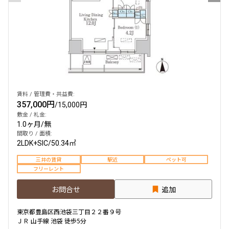
賃料 / 管理費・共益費:
357,000円
/
15,000円
敷金 / 礼金:
1.0ヶ月
/
無
間取り / 面積:
2LDK+SIC
/
50.34㎡
三井の賃貸
駅近
ペット可
フリーレント
お問合せ
追加
東京都豊島区西池袋三丁目２２番９号
ＪＲ 山手線 池袋 徒歩5分