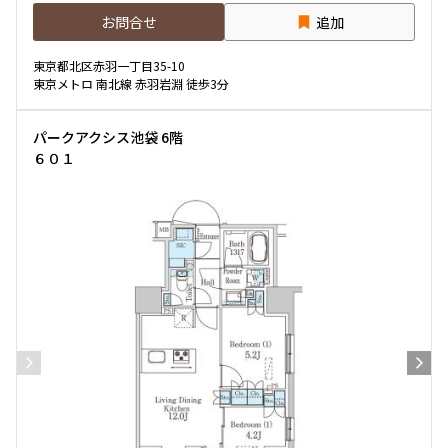
お問合せ
追加
専有面積
東京都北区赤羽一丁目35-10
東京メトロ 南北線 赤羽岩淵 徒歩3分
〜
パークアクシス池袋 6階
６０１
築年数
指定なし
新築
1年以内
3年以内
5年以内
10年以内
15年以内
20年以内
25年以内
30年以内
駅から徒歩
指定なし
1分以内
3分以内
5分以内
10分以内
15分以内