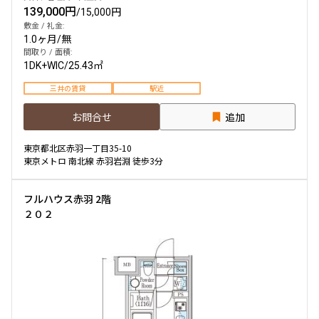
139,000円
/
15,000円
敷金 / 礼金:
1.0ヶ月
/
無
間取り / 面積:
1DK+WIC
/
25.43㎡
三井の賃貸
駅近
お問合せ
追加
東京都北区赤羽一丁目35-10
東京メトロ 南北線 赤羽岩淵 徒歩3分
フルハウス赤羽 2階
２０２