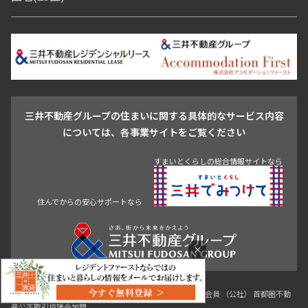
青山・表参道・原宿
白金・目黒
高輪・五反田・大崎
恵比寿・代官山・中目黒
渋谷・松濤・代々木上原
番町・四谷・九段
港区
渋谷区
中央区
新宿区
文京区
千代田区
目黒区
日本橋・銀座
市ヶ谷・神楽坂・飯田橋
三田・芝・浜松町
品川区
世田谷区
大田区
江東区
台東区
墨田区
中野区
芝浦・汐留・品川
月島・勝どき・豊洲
本郷・春日・小石川
豊島区
杉並区
板橋区
北区
練馬区
荒川区
足立区
新宿・代々木
目白・高田馬場・早稲田
中野・荻窪
葛飾区
江戸川区
池尻大橋・三軒茶屋
祐天寺・学芸大学・自由が丘
駒沢・用賀・二子玉川
成城・砧
池袋・板橋・王子
戸越・大井・蒲田
三井不動産グループの住まいに関する具体的なサービス内容
青山
渋谷
東京・大手町
新宿
品川
目黒・中目黒
については、各事業サイトをご覧ください
神田・御茶ノ水・秋葉原
初台・幡ヶ谷・笹塚
すまいとくらしの総合情報サイトなら
住んでからの安心サポートなら
×