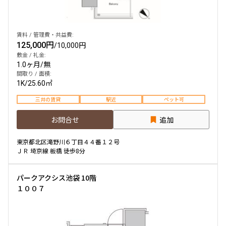
賃料 / 管理費・共益費:
125,000円
/
10,000円
敷金 / 礼金:
1.0ヶ月
/
無
間取り / 面積:
1K
/
25.60㎡
三井の賃貸
駅近
ペット可
お問合せ
追加
東京都北区滝野川６丁目４４番１２号
ＪＲ 埼京線 板橋 徒歩8分
パークアクシス池袋 10階
１００７