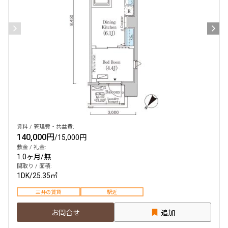
賃料 / 管理費・共益費:
140,000円
/
15,000円
敷金 / 礼金:
1.0ヶ月
/
無
間取り / 面積:
1DK
/
25.35㎡
三井の賃貸
駅近
お問合せ
追加