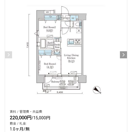
設定する
検索対象お部屋数
103
件
お部屋を再検索
賃料 / 管理費・共益費:
220,000円
/
15,000円
敷金 / 礼金:
1.0ヶ月
/
無