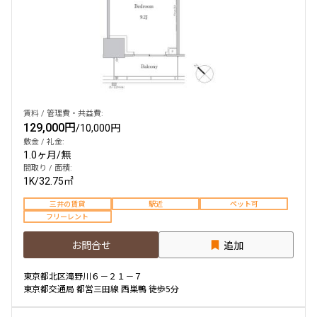
賃料 / 管理費・共益費:
129,000円
/
10,000円
敷金 / 礼金:
1.0ヶ月
/
無
間取り / 面積:
1K
/
32.75㎡
三井の賃貸
駅近
ペット可
フリーレント
お問合せ
追加
東京都北区滝野川６－２１－７
東京都交通局 都営三田線 西巣鴨 徒歩5分