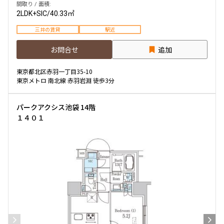
間取り / 面積:
2LDK+SIC
/
40.33㎡
三井の賃貸
駅近
お問合せ
追加
東京都北区赤羽一丁目35-10
東京メトロ 南北線 赤羽岩淵 徒歩3分
パークアクシス池袋 14階
１４０１