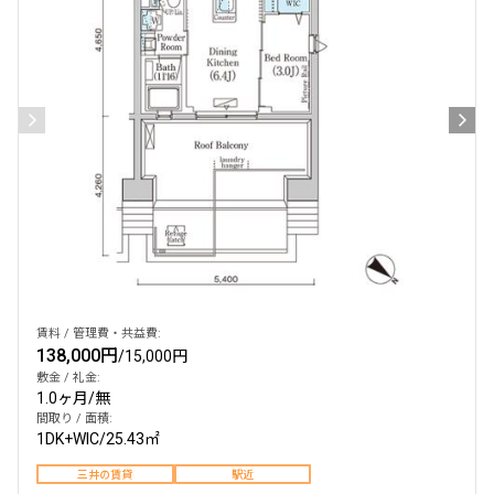
検索結果の絞り込み
賃料
〜
管理費/共益費含む
礼金なし
敷金なし
礼金１ヶ月以下
フリーレント付き
賃料 / 管理費・共益費:
138,000円
/
15,000円
敷金 / 礼金:
間取り
1.0ヶ月
/
無
間取り / 面積:
1R〜1K
1DK〜1LDK
1DK+WIC
/
25.43㎡
2LDK
3LDK
三井の賃貸
駅近
4LDK〜