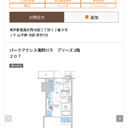
三井の賃貸
当社限定物件
専任物件
駅近
ペット可
フリーレント
お問合せ
追加
東京都豊島区西池袋三丁目２２番９号
ＪＲ 山手線 池袋 徒歩5分
パークアクシス滝野川ラ ブリーズ 2階
２０７
賃料改定