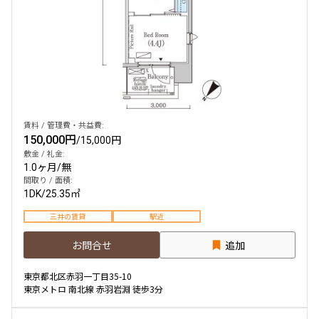
賃料 / 管理費・共益費:
150,000円
/
15,000円
敷金 / 礼金:
1.0ヶ月
/
無
間取り / 面積:
1DK
/
25.35㎡
三井の賃貸
駅近
お問合せ
追加
東京都北区赤羽一丁目35-10
東京メトロ 南北線 赤羽岩淵 徒歩3分