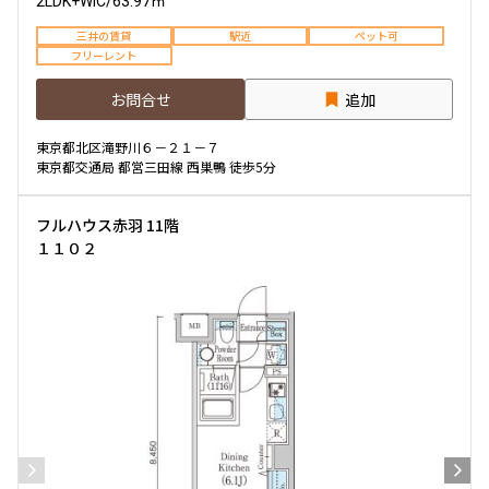
2LDK+WIC
/
63.97㎡
三井の賃貸
駅近
ペット可
フリーレント
お問合せ
追加
東京都北区滝野川６－２１－７
東京都交通局 都営三田線 西巣鴨 徒歩5分
フルハウス赤羽 11階
１１０２