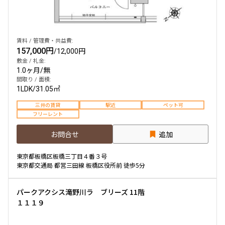
賃料 / 管理費・共益費:
157,000円
/
12,000円
敷金 / 礼金:
1.0ヶ月
/
無
間取り / 面積:
1LDK
/
31.05㎡
三井の賃貸
駅近
ペット可
フリーレント
お問合せ
追加
東京都板橋区板橋三丁目４番３号
東京都交通局 都営三田線 板橋区役所前 徒歩5分
パークアクシス滝野川ラ ブリーズ 11階
１１１９