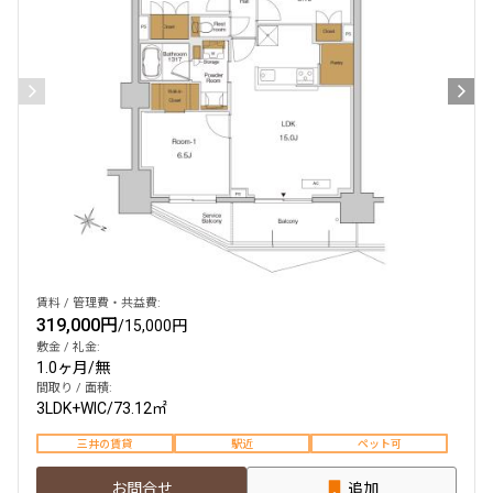
賃料 / 管理費・共益費:
319,000円
/
15,000円
敷金 / 礼金:
1.0ヶ月
/
無
間取り / 面積:
3LDK+WIC
/
73.12㎡
三井の賃貸
駅近
ペット可
お問合せ
追加