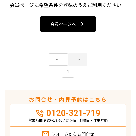
会員ページに希望条件を登録のうえご利用ください。
検索対象お部屋数
14
会員ページへ
件
お部屋を再検索
検索結果の絞り込み
1
賃料
〜
お問合せ・内見予約はこちら
管理費/共益費含む
0120-321-719
礼金なし
営業時間 9:30~18:00 / 定休日: 水曜日・年末年始
敷金なし
礼金１ヶ月以下
フリーレント付き
フォームから
お問合せ