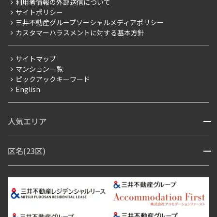
利用者情報の外部送信について
当社限定（港区・渋谷区）
サイトポリシー
お問い合わせ
【仲介会社様向け】当社仲介事業部取り扱い物件入居申込
三井不動産グループソーシャルメディアポリシー
当社限定（港区・渋谷区以外）
カスタマーハラスメントに対する基本方針
より詳細な絞り込み
三井不動産企画
分譲賃貸
サイトマップ
建物施設やお部屋の設備、方位、階数などの絞り込みが
賃料改定
マンション一覧
できます
ピックアックキーワード
フリーレント
English
ペット可
設定する
コンシェルジュ付き
人気エリア
開閉
ブランドマンション
検索対象お部屋数
赤坂・六本木
広尾・麻布・麻布十番
虎ノ門・麻布台
区名(23区)
開閉
14
青山・表参道・原宿
白金・目黒
高輪・五反田・大崎
件
恵比寿・代官山・中目黒
渋谷・松濤・代々木上原
番町・四谷・九段
港区
渋谷区
中央区
新宿区
文京区
千代田区
目黒区
お部屋を再検索
日本橋・銀座
市ヶ谷・神楽坂・飯田橋
三田・芝・浜松町
品川区
世田谷区
大田区
江東区
台東区
墨田区
中野区
芝浦・汐留・品川
月島・勝どき・豊洲
本郷・春日・小石川
豊島区
杉並区
板橋区
北区
練馬区
荒川区
足立区
新宿・代々木
目白・高田馬場・早稲田
中野・荻窪
葛飾区
江戸川区