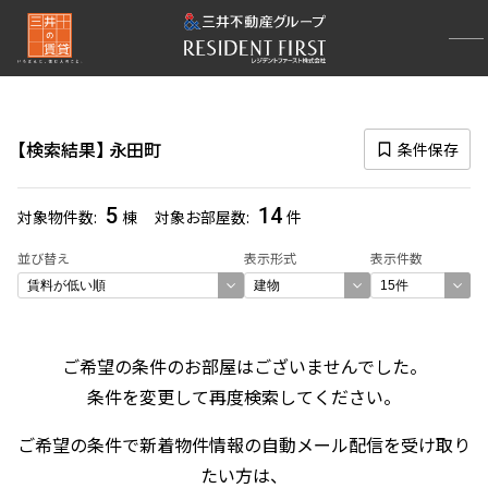
再検索ナビゲーション
路線図一覧
検索結果
永田町
条件保存
選択中の路線
有楽町線
(398)
5
14
対象物件数
棟
対象お部屋数
件
一覧から選び直す
並び替え
表示形式
表示件数
選択中の駅
永田町
(32)
ご希望の条件のお部屋はございませんでした。
条件を変更して再度検索してください。
一覧から選び直す
ご希望の条件で新着物件情報の自動メール配信を受け取り
選び方を変更する
たい方は、