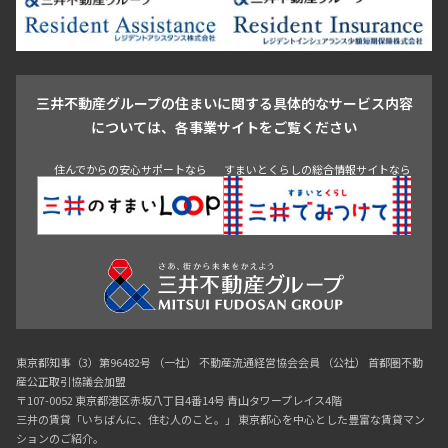
池尻大橋・三軒茶屋
祐天寺・学芸大学・自由が丘
駒沢・用賀・二子玉川
成城・砧
池袋・板橋・王子
戸越・大井・蒲田
三井不動産グループの住まいに関する具体的なサービス内容
青山
渋谷
東京・大手町
新宿
品川
目黒・中目黒
については、各事業サイトをご覧ください
神田・御茶ノ水・秋葉原
初台・幡ヶ谷・笹塚
住んでからの安心サポートなら
すまいとくらしの総合情報サイトなら
東京都知事（3）第96482号 （一社） 不動産流通経営協会会員 （公社） 首都圏不動
産公正取引協議会加盟
〒107-0052 東京都港区赤坂八丁目4番14号 青山タワープレイス4階
三井の賃貸「いちばんに、住む人のこと。」 東京都心を中心とした豊富な賃貸マン
ションのご紹介。