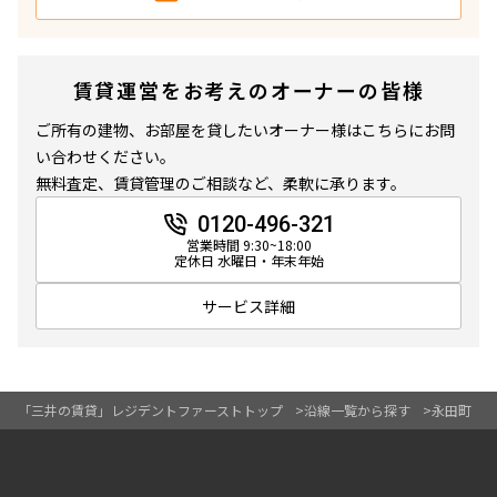
間取り
賃貸運営をお考えのオーナーの皆様
1R〜1K
1DK〜1LDK
2LDK
3LDK
ご所有の建物、お部屋を貸したいオーナー様はこちらにお問
4LDK〜
い合わせください。
無料査定、賃貸管理のご相談など、柔軟に承ります。
専有面積
0120-496-321
営業時間 9:30~18:00
定休日 水曜日・年末年始
〜
サービス詳細
築年数
指定なし
新築
「三井の賃貸」レジデントファーストトップ
沿線一覧から探す
永田町
1年以内
3年以内
5年以内
10年以内
15年以内
20年以内
25年以内
30年以内