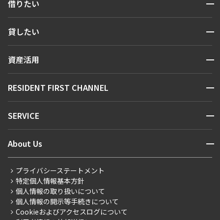
開閉
借りたい
検索する
駅から徒歩
開閉
貸したい
人気エリアから探す
指定なし
1分以内
賃貸運営
区から探す
開閉
3分以内
5分以内
資産活用
お問い合わせ
駅・沿線から探す
10分以内
15分以内
販売マンション
地図から探す
開閉
RESIDENT FIRST CHANNEL
お問い合わせ
キーワードから探す
他条件
NEWS
開閉
SERVICE
新着情報から探す
当社限定物件
マンションレポート
専任物件
ニュースから探す
営業窓口
商店街のある暮らし
三井の賃貸物件
開閉
About Us
新着募集情報
申込無し物件のみ表示
会員ページ
住まいのコラム
ペット可・相談
レジデントファーストについて
RESIDENT FIRST MEMBERS登録
RESIDENT FIRST MEMBERS登録
楽器可・相談
こだわりから探す
プライバシーステートメント
会社情報
ご入居・提携サービス
特定個人情報基本方針
こだわり一覧
事業案内
個人情報の取り扱いについて
お部屋探しからご契約まで
入居可能日
プレミアムマンション
個人情報の開示等手続きについて
採用情報
よくあるご質問
Cookieおよびアクセスログについて
新築
ニュースリリース
社宅紹介