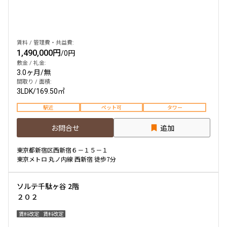
賃料 / 管理費・共益費:
1,490,000円
/
0円
敷金 / 礼金:
3.0ヶ月
/
無
間取り / 面積:
3LDK
/
169.50㎡
駅近
ペット可
タワー
お問合せ
追加
東京都新宿区西新宿６－１５－１
東京メトロ 丸ノ内線 西新宿 徒歩7分
ソルテ千駄ヶ谷 2階
２０２
賃料改定
賃料改定