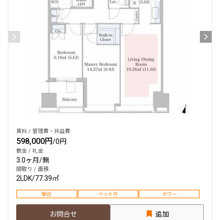
賃料 / 管理費・共益費:
598,000円
/
0円
敷金 / 礼金:
3.0ヶ月
/
無
間取り / 面積:
2LDK
/
77.39㎡
駅近
ペット可
タワー
お問合せ
追加