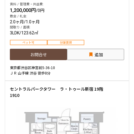
賃料 / 管理費・共益費:
1,200,000円
/
0円
敷金 / 礼金:
2.0ヶ月
/
1.0ヶ月
間取り / 面積:
3LDK
/
123.62㎡
ペット可
分譲賃貸
お問合せ
追加
東京都渋谷区神宮前5-36-10
ＪＲ 山手線 渋谷 徒歩8分
セントラルパークタワー ラ・トゥール新宿 19階
1910