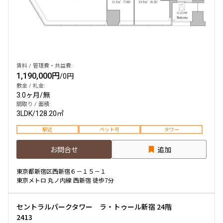
賃料 / 管理費・共益費:
1,190,000円
/
0円
敷金 / 礼金:
3.0ヶ月
/
無
間取り / 面積:
3LDK
/
128.20㎡
駅近
ペット可
タワー
お問合せ
追加
東京都新宿区西新宿６－１５－１
東京メトロ 丸ノ内線 西新宿 徒歩7分
セントラルパークタワー ラ・トゥール新宿 24階
2413