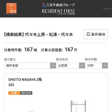
再検索ナビゲーション
エリア
検索結果
代々木上原・松濤・代々木
条件保存
選択中のエリア
代々木上原・松濤・代々木
(167)
167
167
対象物件数
棟
対象お部屋数
件
一覧から選び直す
並び替え
表示形式
表示件数
選び方を変更する
SHOTO NAGAYA 1階
101
検索対象お部屋数
新着
賃料改定
167
件
お部屋を再検索