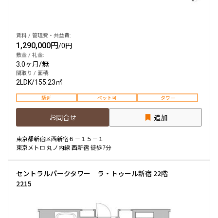
賃料 / 管理費・共益費:
1,290,000円
/
0円
敷金 / 礼金:
3.0ヶ月
/
無
間取り / 面積:
2LDK
/
155.23㎡
駅近
ペット可
タワー
お問合せ
追加
東京都新宿区西新宿６－１５－１
東京メトロ 丸ノ内線 西新宿 徒歩7分
セントラルパークタワー ラ・トゥール新宿 22階
2215