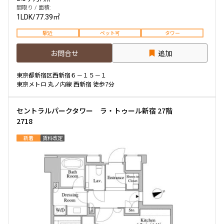
間取り / 面積:
1LDK
/
77.39㎡
駅近
ペット可
タワー
お問合せ
追加
東京都新宿区西新宿６－１５－１
東京メトロ 丸ノ内線 西新宿 徒歩7分
セントラルパークタワー ラ・トゥール新宿 27階
2718
新着
賃料改定