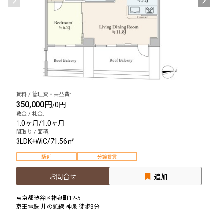
賃料 / 管理費・共益費:
350,000円
/
0円
敷金 / 礼金:
1.0ヶ月
/
1.0ヶ月
間取り / 面積:
3LDK+WiC
/
71.56㎡
駅近
分譲賃貸
お問合せ
追加
東京都渋谷区神泉町12-5
京王電鉄 井の頭線 神泉 徒歩3分