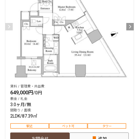
賃料 / 管理費・共益費:
649,000円
/
0円
敷金 / 礼金:
3.0ヶ月
/
無
間取り / 面積:
2LDK
/
87.39㎡
駅近
ペット可
タワー
お問合せ
追加