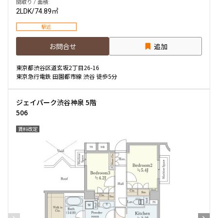
間取り / 面積:
2LDK
/
74.89㎡
駅近
お問合せ
追加
東京都渋谷区道玄坂2丁目26-16
東京急行電鉄 田園都市線 渋谷 徒歩5分
ジェイパーク渋谷神泉 5階
506
賃料改定