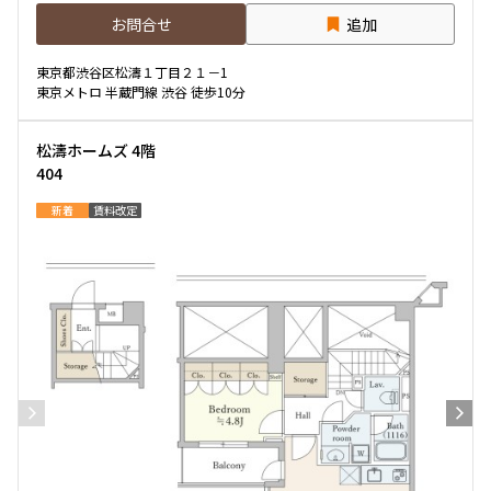
お問合せ
追加
専有面積
東京都渋谷区松濤１丁目２１－1
東京メトロ 半蔵門線 渋谷 徒歩10分
〜
松濤ホームズ 4階
404
築年数
新着
賃料改定
指定なし
新築
1年以内
3年以内
5年以内
10年以内
15年以内
20年以内
25年以内
30年以内
駅から徒歩
指定なし
1分以内
3分以内
5分以内
10分以内
15分以内