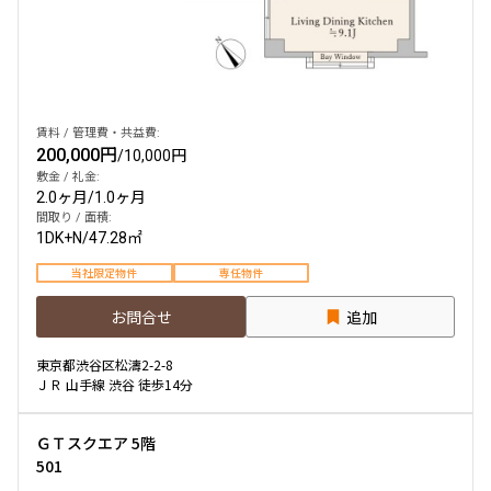
他条件
当社限定物件
専任物件
賃料 / 管理費・共益費:
三井の賃貸物件
200,000円
/
10,000円
申込無し物件のみ表示
敷金 / 礼金:
ペット可・相談
2.0ヶ月
/
1.0ヶ月
楽器可・相談
間取り / 面積:
1DK+N
/
47.28㎡
当社限定物件
専任物件
入居可能日
お問合せ
追加
東京都渋谷区松濤2-2-8
ＪＲ 山手線 渋谷 徒歩14分
より詳細な絞り込み
ＧＴスクエア 5階
建物施設やお部屋の設備、方位、階数などの絞り込みが
501
できます