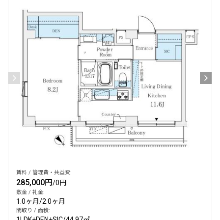
賃料 / 管理費・共益費:
285,000円
/
0円
敷金 / 礼金:
1.0ヶ月
/
2.0ヶ月
間取り / 面積:
1LDK+DEN+SIC
/
44.97㎡