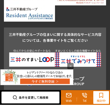
新宿・代々木
目白・高田馬場・早稲田
中野・荻窪
葛飾区
江戸川区
池尻大橋・三軒茶屋
祐天寺・学芸大学・自由が丘
駒沢・用賀・二子玉川
成城・砧
池袋・板橋・王子
戸越・大井・蒲田
三井不動産グループの住まいに関する具体的なサービス内容
青山
渋谷
東京・大手町
新宿
品川
目黒・中目黒
については、各事業サイトをご覧ください
神田・御茶ノ水・秋葉原
初台・幡ヶ谷・笹塚
住んでからの安心サポートなら
すまいとくらしの総合情報サイトなら
×
0120-321-719
9:30~18:00（水曜定休）
条件を変更して再検索
東京都知事（3）第96482号 （一社） 不動産流通経営協会会員 （公社） 首都圏不動
Web
Tel
検討中
産公正取引協議会加盟
〒107-0052 東京都港区赤坂八丁目4番14号 青山タワープレイス4階