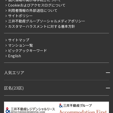
採用情報
よくあるご質問
Cookieおよびアクセスログについて
新築
ニュースリリース
社宅紹介
利用者情報の外部送信について
当社限定（港区・渋谷区）
サイトポリシー
お問い合わせ
【仲介会社様向け】当社仲介事業部取り扱い物件入居申込
三井不動産グループソーシャルメディアポリシー
当社限定（港区・渋谷区以外）
カスタマーハラスメントに対する基本方針
三井不動産企画
分譲賃貸
サイトマップ
賃料改定
マンション一覧
ピックアックキーワード
フリーレント
English
ペット可
コンシェルジュ付き
人気エリア
開閉
ブランドマンション
赤坂・六本木
広尾・麻布・麻布十番
虎ノ門・麻布台
区名(23区)
開閉
青山・表参道・原宿
白金・目黒
高輪・五反田・大崎
恵比寿・代官山・中目黒
渋谷・松濤・代々木上原
番町・四谷・九段
港区
渋谷区
中央区
新宿区
文京区
千代田区
目黒区
日本橋・銀座
市ヶ谷・神楽坂・飯田橋
三田・芝・浜松町
品川区
世田谷区
大田区
江東区
台東区
墨田区
中野区
芝浦・汐留・品川
月島・勝どき・豊洲
本郷・春日・小石川
豊島区
杉並区
板橋区
北区
練馬区
荒川区
足立区