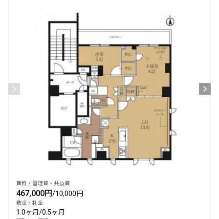
設定する
検索対象お部屋数
167
件
お部屋を再検索
賃料 / 管理費・共益費:
467,000円
/
10,000円
敷金 / 礼金:
1.0ヶ月
/
0.5ヶ月