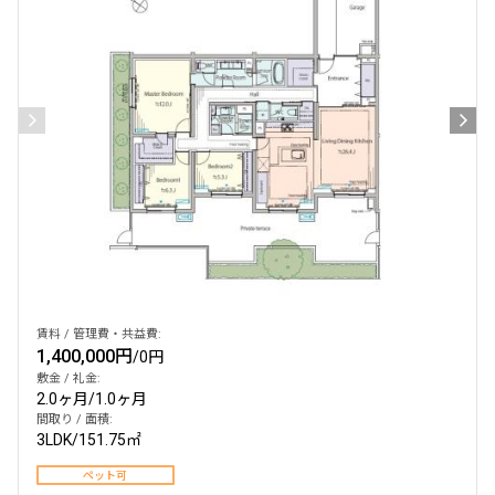
検索結果の絞り込み
賃料
〜
管理費/共益費含む
礼金なし
敷金なし
礼金１ヶ月以下
フリーレント付き
賃料 / 管理費・共益費:
1,400,000円
/
0円
敷金 / 礼金:
間取り
2.0ヶ月
/
1.0ヶ月
間取り / 面積:
1R〜1K
1DK〜1LDK
3LDK
/
151.75㎡
2LDK
3LDK
ペット可
4LDK〜