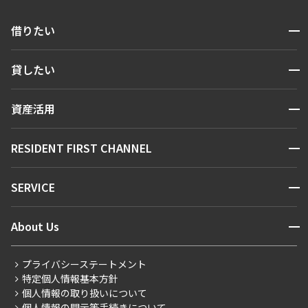
開閉
借りたい
検索する
開閉
貸したい
人気エリアから探す
賃貸運営
区から探す
開閉
資産活用
お問い合わせ
駅・沿線から探す
販売マンション
地図から探す
開閉
RESIDENT FIRST CHANNEL
お問い合わせ
キーワードから探す
NEWS
開閉
SERVICE
新着情報から探す
マンションレポート
ニュースから探す
営業窓口
商店街のある暮らし
開閉
About Us
新着募集情報
会員ページ
住まいのコラム
レジデントファーストについて
RESIDENT FIRST MEMBERS登録
RESIDENT FIRST MEMBERS登録
こだわりから探す
プライバシーステートメント
会社情報
ご入居・提携サービス
特定個人情報基本方針
こだわり一覧
事業案内
個人情報の取り扱いについて
お部屋探しからご契約まで
プレミアムマンション
個人情報の開示等手続きについて