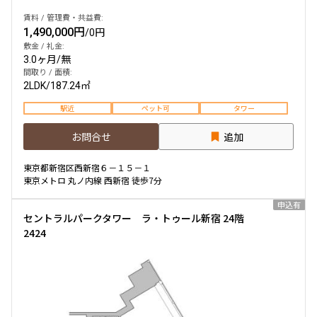
賃料 / 管理費・共益費:
1,490,000円
/
0円
敷金 / 礼金:
3.0ヶ月
/
無
間取り / 面積:
2LDK
/
187.24㎡
駅近
ペット可
タワー
お問合せ
追加
東京都新宿区西新宿６－１５－１
東京メトロ 丸ノ内線 西新宿 徒歩7分
申込有
セントラルパークタワー ラ・トゥール新宿 24階
2424