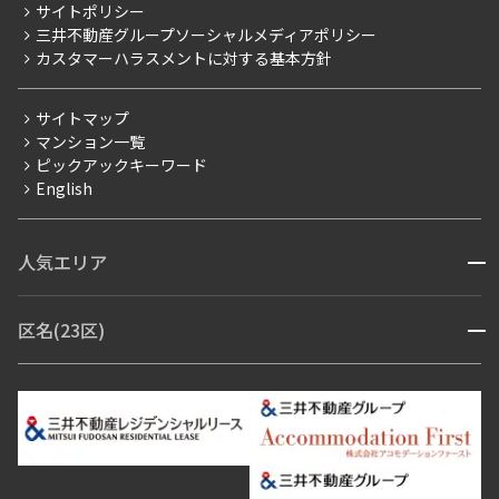
当社限定（港区・渋谷区）
サイトポリシー
お問い合わせ
【仲介会社様向け】当社仲介事業部取り扱い物件入居申込
三井不動産グループソーシャルメディアポリシー
当社限定（港区・渋谷区以外）
カスタマーハラスメントに対する基本方針
三井不動産企画
分譲賃貸
サイトマップ
賃料改定
マンション一覧
ピックアックキーワード
フリーレント
English
ペット可
コンシェルジュ付き
人気エリア
開閉
ブランドマンション
赤坂・六本木
広尾・麻布・麻布十番
虎ノ門・麻布台
区名(23区)
開閉
青山・表参道・原宿
白金・目黒
高輪・五反田・大崎
恵比寿・代官山・中目黒
渋谷・松濤・代々木上原
番町・四谷・九段
港区
渋谷区
中央区
新宿区
文京区
千代田区
目黒区
日本橋・銀座
市ヶ谷・神楽坂・飯田橋
三田・芝・浜松町
品川区
世田谷区
大田区
江東区
台東区
墨田区
中野区
芝浦・汐留・品川
月島・勝どき・豊洲
本郷・春日・小石川
豊島区
杉並区
板橋区
北区
練馬区
荒川区
足立区
新宿・代々木
目白・高田馬場・早稲田
中野・荻窪
葛飾区
江戸川区
池尻大橋・三軒茶屋
祐天寺・学芸大学・自由が丘