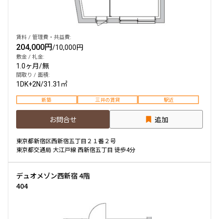
賃料 / 管理費・共益費:
204,000円
/
10,000円
敷金 / 礼金:
1.0ヶ月
/
無
間取り / 面積:
1DK+2N
/
31.31㎡
新築
三井の賃貸
駅近
お問合せ
追加
東京都新宿区西新宿五丁目２１番２号
東京都交通局 大江戸線 西新宿五丁目 徒歩4分
デュオメゾン西新宿 4階
404