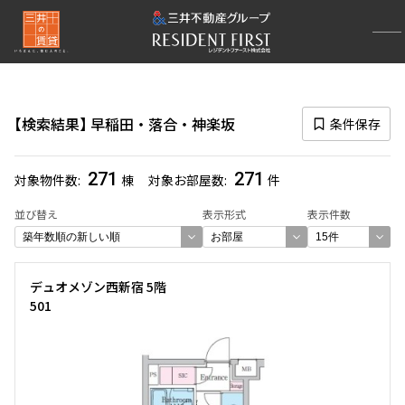
再検索ナビゲーション
エリア
検索結果
早稲田・落合・神楽坂
条件保存
選択中のエリア
早稲田・落合・神楽坂
(271)
271
271
対象物件数
棟
対象お部屋数
件
一覧から選び直す
並び替え
表示形式
表示件数
選び方を変更する
デュオメゾン西新宿 5階
501
検索対象お部屋数
271
件
お部屋を再検索