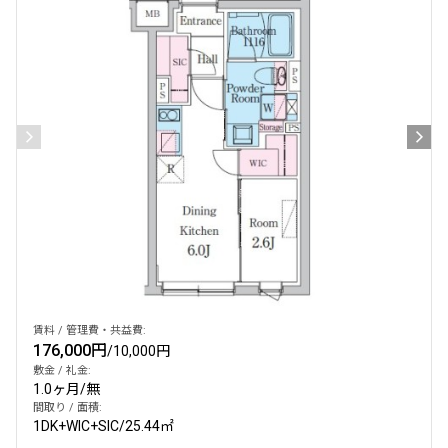
賃料 / 管理費・共益費:
176,000円
/
10,000円
敷金 / 礼金:
1.0ヶ月
/
無
間取り / 面積:
1DK+WIC+SIC
/
25.44㎡