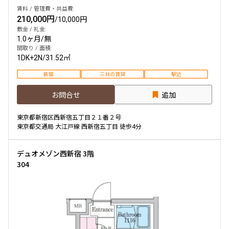
賃料 / 管理費・共益費:
210,000円
/
10,000円
敷金 / 礼金:
1.0ヶ月
/
無
間取り / 面積:
1DK+2N
/
31.52㎡
新築
三井の賃貸
駅近
お問合せ
追加
東京都新宿区西新宿五丁目２１番２号
東京都交通局 大江戸線 西新宿五丁目 徒歩4分
デュオメゾン西新宿 3階
304