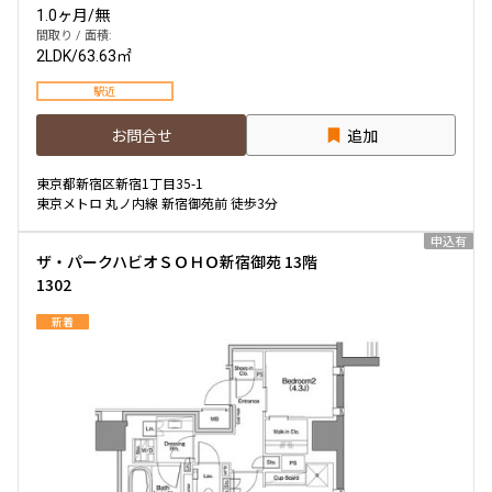
1.0ヶ月
/
無
間取り / 面積:
2LDK
/
63.63㎡
駅近
お問合せ
追加
東京都新宿区新宿1丁目35-1
東京メトロ 丸ノ内線 新宿御苑前 徒歩3分
申込有
ザ・パークハビオＳＯＨＯ新宿御苑 13階
1302
新着