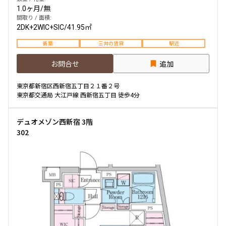
1.0ヶ月
/
無
間取り / 面積:
2DK+2WIC+SIC
/
41.95㎡
新築
三井の賃貸
駅近
お問合せ
追加
東京都新宿区西新宿五丁目２１番２号
東京都交通局 大江戸線 西新宿五丁目 徒歩4分
デュオメゾン西新宿 3階
302