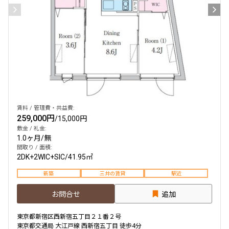
賃料 / 管理費・共益費:
259,000円
/
15,000円
敷金 / 礼金:
1.0ヶ月
/
無
間取り / 面積:
2DK+2WIC+SIC
/
41.95㎡
新築
三井の賃貸
駅近
お問合せ
追加
東京都新宿区西新宿五丁目２１番２号
東京都交通局 大江戸線 西新宿五丁目 徒歩4分