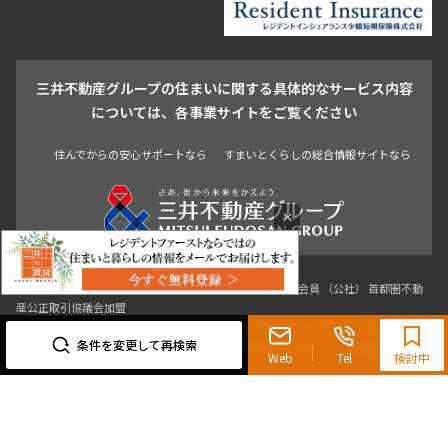
駒沢・用賀・二子玉川
成城・砧
池袋・板橋・王子
戸越・大井・蒲田
三井不動産グループの住まいに関する具体的なサービス内容
青山
渋谷
東京・大手町
新宿
品川
目黒・中目黒
については、各事業サイトをご覧ください
神田・御茶ノ水・秋葉原
初台・幡ヶ谷・笹塚
住んでからの安心サポートなら
すまいとくらしの総合情報サイトなら
×
東京都知事（3）第96482号 （一社） 不動産流通経営協会会員 （公社） 首都圏不動
0120-321-719
産公正取引協議会加盟
〒107-0052 東京都港区赤坂八丁目4番14号 青山タワープレイス4階
9:30~18:00（水曜定休）
条件を変更して再検索
三井の賃貸「いちばんに、住む人のこと。」 東京都心を中心とした豊富な賃貸マン
Web
Tel
検討中
ションのご紹介。
理想の高級賃貸物件は見つかりましたか？エリアや駅などの条件面を変えて検索す
ればきっと理想の物件に巡り合えます。
都心の高級賃貸物件探しは[三井の賃貸]レジデントファーストで！