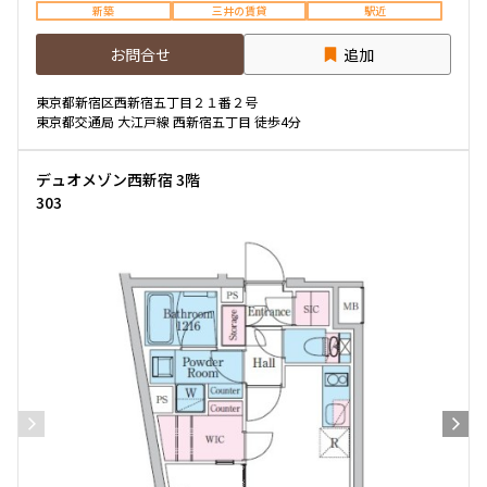
新築
三井の賃貸
駅近
お問合せ
追加
東京都新宿区西新宿五丁目２１番２号
東京都交通局 大江戸線 西新宿五丁目 徒歩4分
デュオメゾン西新宿 3階
303