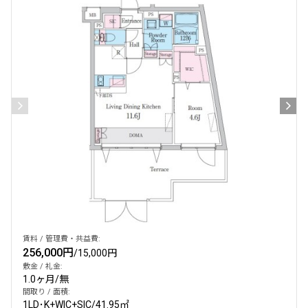
設定する
検索対象お部屋数
271
件
お部屋を再検索
賃料 / 管理費・共益費:
256,000円
/
15,000円
敷金 / 礼金:
1.0ヶ月
/
無
間取り / 面積:
1LD･K+WIC+SIC
/
41.95㎡