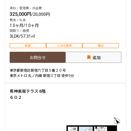
賃料 / 管理費・共益費:
325,000円
/
20,000円
敷金 / 礼金:
1.0ヶ月
/
1.0ヶ月
間取り / 面積:
3LDK
/
57.31㎡
新築
三井の賃貸
駅近
お問合せ
追加
東京都新宿区新宿六丁目５番２０号
東京メトロ 丸ノ内線 新宿三丁目 徒歩5分
希神楽坂テラス 6階
６０２