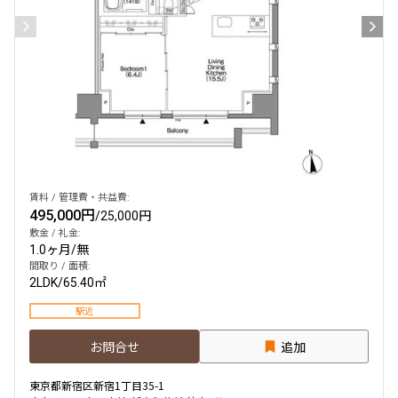
賃料 / 管理費・共益費:
495,000円
/
25,000円
敷金 / 礼金:
1.0ヶ月
/
無
間取り / 面積:
2LDK
/
65.40㎡
駅近
お問合せ
追加
東京都新宿区新宿1丁目35-1