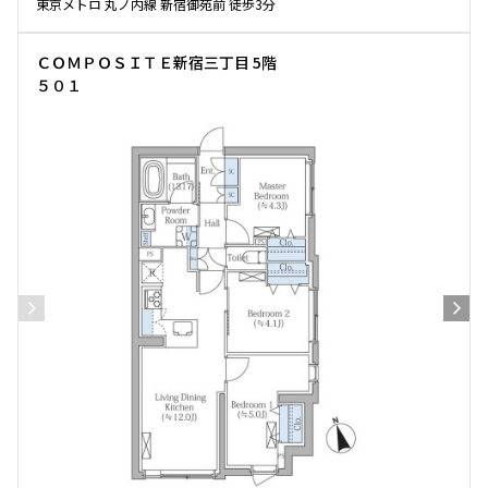
東京メトロ 丸ノ内線 新宿御苑前 徒歩3分
ＣＯＭＰＯＳＩＴＥ新宿三丁目 5階
５０１