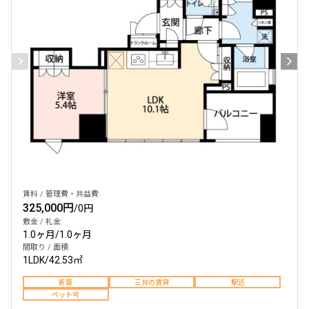
賃料 / 管理費・共益費:
325,000円
/
0円
敷金 / 礼金:
1.0ヶ月
/
1.0ヶ月
間取り / 面積:
1LDK
/
42.53㎡
新築
三井の賃貸
駅近
ペット可