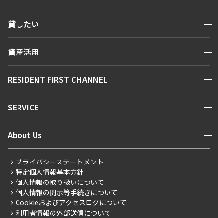
検索する
開閉
貸したい
人気エリアから探す
賃貸運営
区から探す
開閉
資産活用
お問い合わせ
駅・沿線から探す
販売マンション
地図から探す
開閉
RESIDENT FIRST CHANNEL
お問い合わせ
キーワードから探す
NEWS
開閉
SERVICE
新着情報から探す
マンションレポート
ニュースから探す
営業窓口
商店街のある暮らし
開閉
About Us
新着募集情報
会員ページ
住まいのコラム
レジデントファーストについて
RESIDENT FIRST MEMBERS登録
RESIDENT FIRST MEMBERS登録
こだわりから探す
プライバシーステートメント
会社情報
ご入居・提携サービス
特定個人情報基本方針
こだわり一覧
事業案内
個人情報の取り扱いについて
お部屋探しからご契約まで
プレミアムマンション
個人情報の開示等手続きについて
採用情報
よくあるご質問
Cookieおよびアクセスログについて
新築
ニュースリリース
社宅紹介
利用者情報の外部送信について