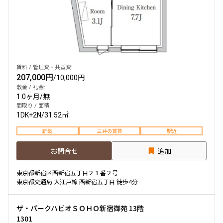
賃料 / 管理費・共益費:
207,000円
/
10,000円
敷金 / 礼金:
1.0ヶ月
/
無
間取り / 面積:
1DK+2N
/
31.52㎡
新築
三井の賃貸
駅近
お問合せ
追加
東京都新宿区西新宿五丁目２１番２号
東京都交通局 大江戸線 西新宿五丁目 徒歩4分
ザ・パークハビオＳＯＨＯ新宿御苑 13階
1301