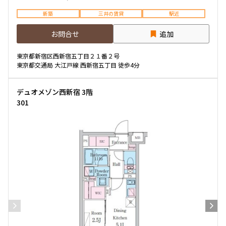
新築
三井の賃貸
駅近
お問合せ
追加
東京都新宿区西新宿五丁目２１番２号
東京都交通局 大江戸線 西新宿五丁目 徒歩4分
デュオメゾン西新宿 3階
301