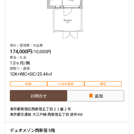
賃料 / 管理費・共益費:
174,000円
/
10,000円
敷金 / 礼金:
1.0ヶ月
/
無
間取り / 面積:
1DK+WIC+SIC
/
25.44㎡
新築
三井の賃貸
駅近
お問合せ
追加
東京都新宿区西新宿五丁目２１番２号
東京都交通局 大江戸線 西新宿五丁目 徒歩4分
デュオメゾン西新宿 5階