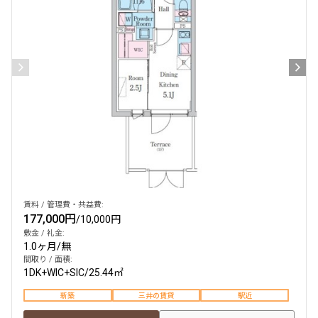
検索結果の絞り込み
賃料
〜
管理費/共益費含む
礼金なし
敷金なし
礼金１ヶ月以下
フリーレント付き
賃料 / 管理費・共益費:
177,000円
/
10,000円
敷金 / 礼金:
1.0ヶ月
/
無
間取り
間取り / 面積:
1DK+WIC+SIC
/
25.44㎡
1R〜1K
1DK〜1LDK
2LDK
3LDK
新築
三井の賃貸
駅近
4LDK〜