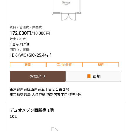
他条件
賃料 / 管理費・共益費:
当社限定物件
172,000円
/
10,000円
専任物件
三井の賃貸物件
敷金 / 礼金:
1.0ヶ月
/
無
申込無し物件のみ表示
間取り / 面積:
ペット可・相談
1DK+WIC+SIC
/
25.44㎡
楽器可・相談
新築
三井の賃貸
駅近
入居可能日
お問合せ
追加
東京都新宿区西新宿五丁目２１番２号
東京都交通局 大江戸線 西新宿五丁目 徒歩4分
より詳細な絞り込み
デュオメゾン西新宿 1階
102
建物施設やお部屋の設備、方位、階数などの絞り込みが
できます