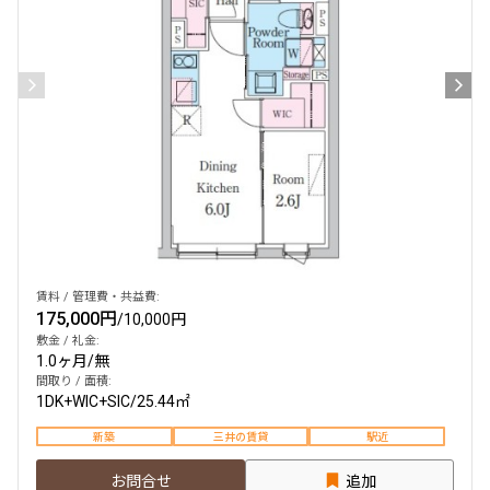
賃料 / 管理費・共益費:
175,000円
/
10,000円
敷金 / 礼金:
1.0ヶ月
/
無
間取り / 面積:
1DK+WIC+SIC
/
25.44㎡
新築
三井の賃貸
駅近
お問合せ
追加