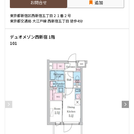
お問合せ
追加
専有面積
東京都新宿区西新宿五丁目２１番２号
東京都交通局 大江戸線 西新宿五丁目 徒歩4分
〜
デュオメゾン西新宿 1階
101
築年数
指定なし
新築
1年以内
3年以内
5年以内
10年以内
15年以内
20年以内
25年以内
30年以内
駅から徒歩
指定なし
1分以内
3分以内
5分以内
10分以内
15分以内