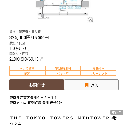
他条件
当社限定物件
賃料 / 管理費・共益費:
専任物件
325,000円
/
15,000円
三井の賃貸物件
敷金 / 礼金:
申込無し物件のみ表示
1.0ヶ月
/
無
ペット可・相談
間取り / 面積:
楽器可・相談
2LDK+SIC
/
69.13㎡
三井の賃貸
当社限定物件
専任物件
入居可能日
駅近
ペット可
フリーレント
お問合せ
追加
東京都江東区豊洲６－２－１１
東京メトロ 有楽町線 豊洲 徒歩9分
より詳細な絞り込み
申込有
ＴＨＥ ＴＯＫＹＯ ＴＯＷＥＲＳ ＭＩＤＴＯＷＥＲ 9階
建物施設やお部屋の設備、方位、階数などの絞り込みが
９２４
できます