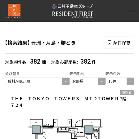
再検索ナビゲーション
エリア
検索結果
豊洲・月島・勝どき
条件保存
選択中のエリア
豊洲・月島・勝どき
(382)
382
382
対象物件数
棟
対象お部屋数
件
一覧から選び直す
並び替え
表示形式
表示件数
選び方を変更する
申込有
ＴＨＥ ＴＯＫＹＯ ＴＯＷＥＲＳ ＭＩＤＴＯＷＥＲ 7階
７２４
検索対象お部屋数
382
件
お部屋を再検索