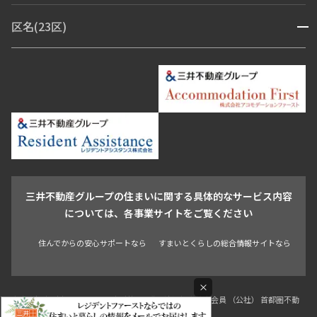
赤坂・六本木
広尾・麻布・麻布十番
虎ノ門・麻布台
区名(23区)
開閉
青山・表参道・原宿
白金・目黒
高輪・五反田・大崎
恵比寿・代官山・中目黒
渋谷・松濤・代々木上原
番町・四谷・九段
港区
渋谷区
中央区
新宿区
文京区
千代田区
目黒区
日本橋・銀座
市ヶ谷・神楽坂・飯田橋
三田・芝・浜松町
品川区
世田谷区
大田区
江東区
台東区
墨田区
中野区
芝浦・汐留・品川
月島・勝どき・豊洲
本郷・春日・小石川
豊島区
杉並区
板橋区
北区
練馬区
荒川区
足立区
新宿・代々木
目白・高田馬場・早稲田
中野・荻窪
葛飾区
江戸川区
池尻大橋・三軒茶屋
祐天寺・学芸大学・自由が丘
駒沢・用賀・二子玉川
成城・砧
池袋・板橋・王子
戸越・大井・蒲田
三井不動産グループの住まいに関する具体的なサービス内容
青山
渋谷
東京・大手町
新宿
品川
目黒・中目黒
については、各事業サイトをご覧ください
神田・御茶ノ水・秋葉原
初台・幡ヶ谷・笹塚
すまいとくらしの総合情報サイトなら
住んでからの安心サポートなら
×