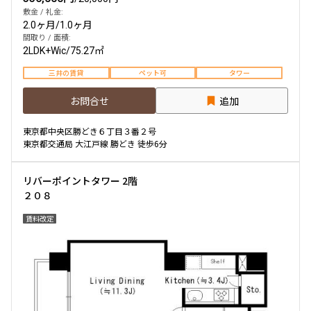
敷金 / 礼金:
2.0ヶ月
/
1.0ヶ月
間取り / 面積:
2LDK+Wic
/
75.27㎡
三井の賃貸
ペット可
タワー
お問合せ
追加
東京都中央区勝どき６丁目３番２号
東京都交通局 大江戸線 勝どき 徒歩6分
リバーポイントタワー 2階
２０８
賃料改定