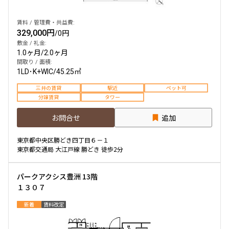
賃料 / 管理費・共益費:
329,000円
/
0円
敷金 / 礼金:
1.0ヶ月
/
2.0ヶ月
間取り / 面積:
1LD･K+WIC
/
45.25㎡
三井の賃貸
駅近
ペット可
分譲賃貸
タワー
お問合せ
追加
東京都中央区勝どき四丁目６－１
東京都交通局 大江戸線 勝どき 徒歩2分
パークアクシス豊洲 13階
１３０７
新着
賃料改定