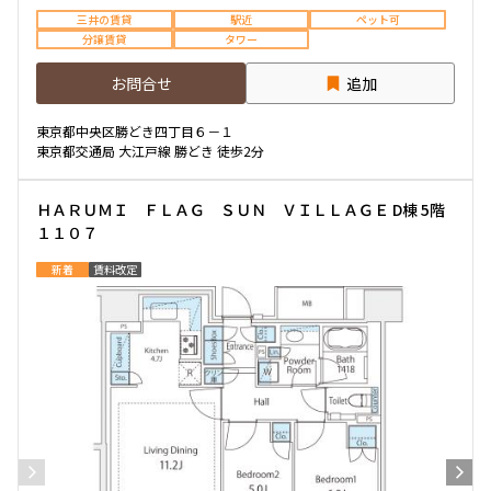
三井の賃貸
駅近
ペット可
分譲賃貸
タワー
お問合せ
追加
東京都中央区勝どき四丁目６－１
東京都交通局 大江戸線 勝どき 徒歩2分
ＨＡＲＵＭＩ ＦＬＡＧ ＳＵＮ ＶＩＬＬＡＧＥ D棟 5階
１１０７
新着
賃料改定