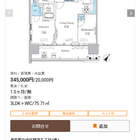
賃料 / 管理費・共益費:
345,000円
/
20,000円
敷金 / 礼金:
1.0ヶ月
/
無
間取り / 面積:
3LDK＋WIC
/
75.71㎡
三井の賃貸
専任物件
ペット可
お問合せ
追加
東京都中央区晴海五丁目3番1