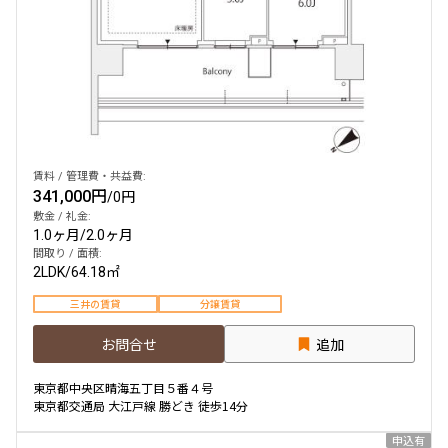
賃料 / 管理費・共益費:
341,000円
/
0円
敷金 / 礼金:
1.0ヶ月
/
2.0ヶ月
間取り / 面積:
2LDK
/
64.18㎡
三井の賃貸
分譲賃貸
お問合せ
追加
東京都中央区晴海五丁目５番４号
東京都交通局 大江戸線 勝どき 徒歩14分
申込有