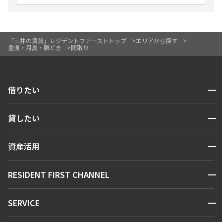
「三井の賃貸」レジデントファーストトップ
エリアから探す
豊洲・月島・勝どき
間取り
開閉
借りたい
検索する
開閉
貸したい
人気エリアから探す
賃貸運営
区から探す
開閉
資産活用
お問い合わせ
駅・沿線から探す
販売マンション
地図から探す
開閉
RESIDENT FIRST CHANNEL
お問い合わせ
キーワードから探す
NEWS
開閉
SERVICE
新着情報から探す
マンションレポート
ニュースから探す
営業窓口