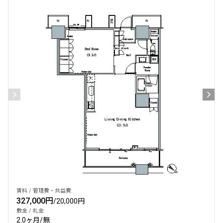
設定する
検索対象お部屋数
382
件
お部屋を再検索
賃料 / 管理費・共益費:
327,000円
/
20,000円
敷金 / 礼金:
2.0ヶ月
/
無