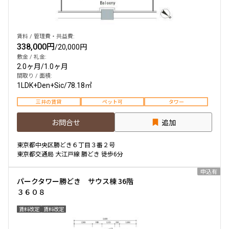
賃料 / 管理費・共益費:
338,000円
/
20,000円
敷金 / 礼金:
2.0ヶ月
/
1.0ヶ月
間取り / 面積:
1LDK+Den+Sic
/
78.18㎡
三井の賃貸
ペット可
タワー
お問合せ
追加
東京都中央区勝どき６丁目３番２号
東京都交通局 大江戸線 勝どき 徒歩6分
申込有
パークタワー勝どき サウス棟 36階
３６０８
賃料改定
賃料改定