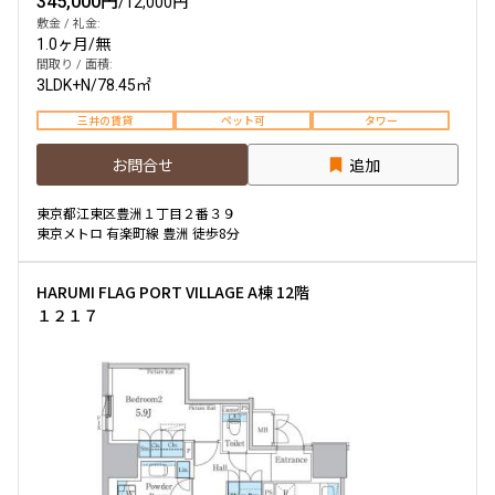
345,000円
/
12,000円
敷金 / 礼金:
1.0ヶ月
/
無
間取り / 面積:
3LDK+N
/
78.45㎡
三井の賃貸
ペット可
タワー
お問合せ
追加
東京都江東区豊洲１丁目２番３９
東京メトロ 有楽町線 豊洲 徒歩8分
HARUMI FLAG PORT VILLAGE A棟 12階
１２１７