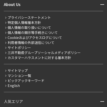
商店街のある暮らし
開閉
About Us
新着募集情報
会員ページ
住まいのコラム
レジデントファーストについて
RESIDENT FIRST MEMBERS登録
RESIDENT FIRST MEMBERS登録
こだわりから探す
プライバシーステートメント
会社情報
ご入居・提携サービス
特定個人情報基本方針
こだわり一覧
事業案内
個人情報の取り扱いについて
お部屋探しからご契約まで
プレミアムマンション
個人情報の開示等手続きについて
採用情報
よくあるご質問
Cookieおよびアクセスログについて
新築
ニュースリリース
社宅紹介
利用者情報の外部送信について
当社限定（港区・渋谷区）
サイトポリシー
お問い合わせ
【仲介会社様向け】当社仲介事業部取り扱い物件入居申込
三井不動産グループソーシャルメディアポリシー
当社限定（港区・渋谷区以外）
カスタマーハラスメントに対する基本方針
三井不動産企画
分譲賃貸
サイトマップ
賃料改定
マンション一覧
ピックアックキーワード
フリーレント
English
ペット可
コンシェルジュ付き
人気エリア
開閉
ブランドマンション