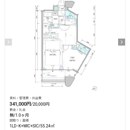
賃料 / 管理費・共益費:
341,000円
/
20,000円
敷金 / 礼金:
無
/
1.0ヶ月
間取り / 面積:
1LD･K+WIC+SIC
/
55.24㎡