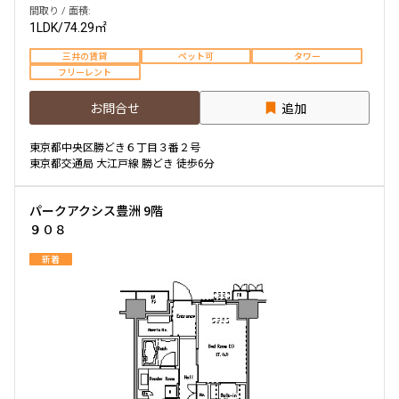
間取り / 面積:
1LDK
/
74.29㎡
三井の賃貸
ペット可
タワー
フリーレント
お問合せ
追加
東京都中央区勝どき６丁目３番２号
東京都交通局 大江戸線 勝どき 徒歩6分
パークアクシス豊洲 9階
９０８
新着