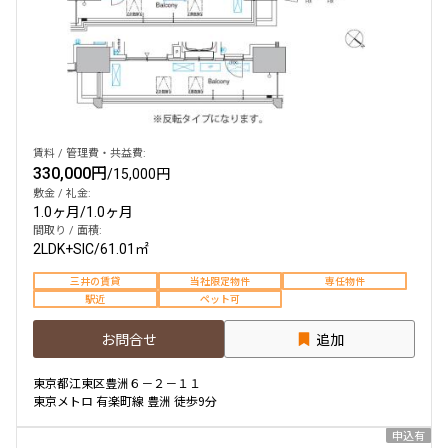
賃料 / 管理費・共益費:
330,000円
/
15,000円
敷金 / 礼金:
1.0ヶ月
/
1.0ヶ月
間取り / 面積:
2LDK+SIC
/
61.01㎡
三井の賃貸
当社限定物件
専任物件
駅近
ペット可
お問合せ
追加
東京都江東区豊洲６－２－１１
東京メトロ 有楽町線 豊洲 徒歩9分
申込有