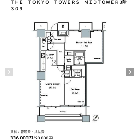
ＴＨＥ ＴＯＫＹＯ ＴＯＷＥＲＳ ＭＩＤＴＯＷＥＲ 3階
３０９
賃料 / 管理費・共益費:
336,000円
/
20,000円