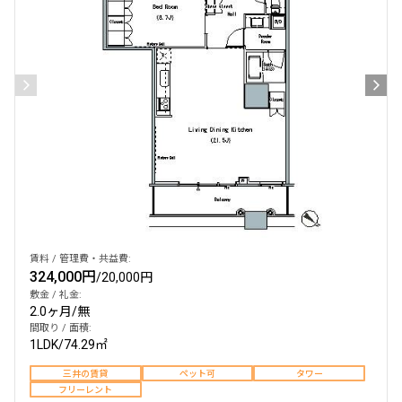
検索結果の絞り込み
賃料
〜
管理費/共益費含む
礼金なし
敷金なし
礼金１ヶ月以下
フリーレント付き
賃料 / 管理費・共益費:
324,000円
/
20,000円
敷金 / 礼金:
2.0ヶ月
/
無
間取り
間取り / 面積:
1LDK
/
74.29㎡
1R〜1K
1DK〜1LDK
2LDK
3LDK
三井の賃貸
ペット可
タワー
フリーレント
4LDK〜