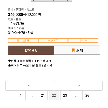
賃料 / 管理費・共益費:
346,000円
/
12,000円
敷金 / 礼金:
1.0ヶ月
/
無
間取り / 面積:
3LDK+N
/
78.45㎡
三井の賃貸
ペット可
タワー
お問合せ
追加
東京都江東区豊洲１丁目２番３９
東京メトロ 有楽町線 豊洲 徒歩8分
1
...
21
22
23
...
26