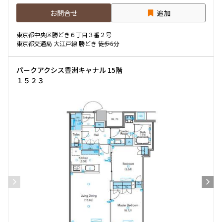
お問合せ
追加
専有面積
東京都中央区勝どき６丁目３番２号
東京都交通局 大江戸線 勝どき 徒歩6分
〜
パークアクシス豊洲キャナル 15階
１５２３
築年数
指定なし
新築
1年以内
3年以内
5年以内
10年以内
15年以内
20年以内
25年以内
30年以内
駅から徒歩
指定なし
1分以内
3分以内
5分以内
10分以内
15分以内