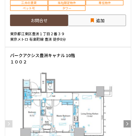
三井の賃貸
当社限定物件
専任物件
ペット可
タワー
お問合せ
追加
東京都江東区豊洲１丁目２番３９
東京メトロ 有楽町線 豊洲 徒歩8分
パークアクシス豊洲キャナル 10階
１００２