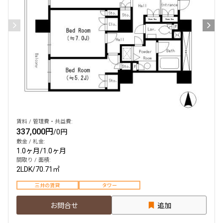
賃料 / 管理費・共益費:
337,000円
/
0円
敷金 / 礼金:
1.0ヶ月
/
1.0ヶ月
間取り / 面積:
2LDK
/
70.71㎡
三井の賃貸
タワー
お問合せ
追加