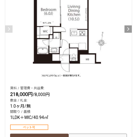
検索結果の絞り込み
賃料
〜
管理費/共益費含む
礼金なし
敷金なし
礼金１ヶ月以下
フリーレント付き
賃料 / 管理費・共益費:
218,000円
/
8,000円
敷金 / 礼金:
1.0ヶ月
/
無
間取り
間取り / 面積:
1LDK＋WIC
/
40.94㎡
1R〜1K
1DK〜1LDK
2LDK
3LDK
ペット可
4LDK〜