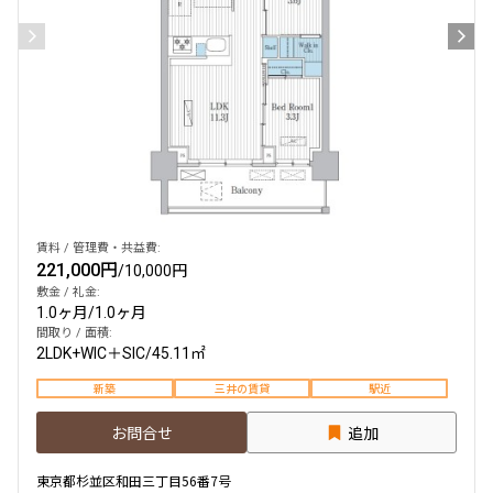
賃料 / 管理費・共益費:
221,000円
/
10,000円
敷金 / 礼金:
1.0ヶ月
/
1.0ヶ月
間取り / 面積:
2LDK+WIC＋SIC
/
45.11㎡
新築
三井の賃貸
駅近
お問合せ
追加
東京都杉並区和田三丁目56番7号