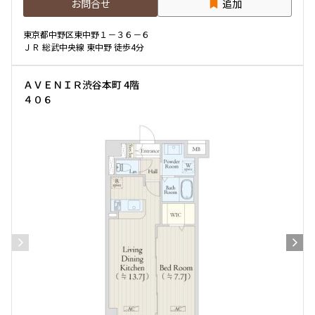
お問合せ
追加
東京都中野区東中野１－３６－６
ＪＲ 総武中央線 東中野 徒歩4分
ＡＶＥＮＩＲ渋谷本町 4階
４０６