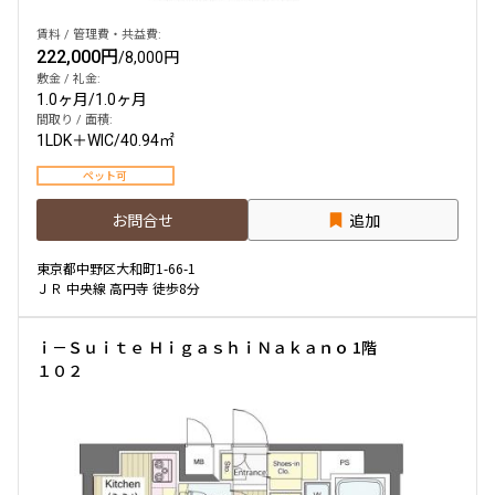
賃料 / 管理費・共益費:
222,000円
/
8,000円
敷金 / 礼金:
1.0ヶ月
/
1.0ヶ月
間取り / 面積:
1LDK＋WIC
/
40.94㎡
ペット可
お問合せ
追加
東京都中野区大和町1-66-1
ＪＲ 中央線 高円寺 徒歩8分
ｉ－Ｓｕｉｔｅ ＨｉｇａｓｈｉＮａｋａｎｏ 1階
１０２