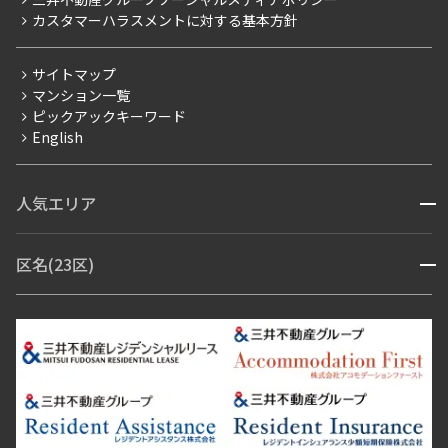
当社限定（港区・渋谷区以外）
カスタマーハラスメントに対する基本方針
三井不動産企画
分譲賃貸
サイトマップ
賃料改定
マンション一覧
ピックアックキーワード
フリーレント
English
ペット可
コンシェルジュ付き
人気エリア
開閉
ブランドマンション
赤坂・六本木
広尾・麻布・麻布十番
虎ノ門・麻布台
区名(23区)
開閉
青山・表参道・原宿
白金・目黒
高輪・五反田・大崎
恵比寿・代官山・中目黒
渋谷・松濤・代々木上原
番町・四谷・九段
港区
渋谷区
中央区
新宿区
文京区
千代田区
目黒区
日本橋・銀座
市ヶ谷・神楽坂・飯田橋
三田・芝・浜松町
品川区
世田谷区
大田区
江東区
台東区
墨田区
中野区
芝浦・汐留・品川
月島・勝どき・豊洲
本郷・春日・小石川
豊島区
杉並区
板橋区
北区
練馬区
荒川区
足立区
新宿・代々木
目白・高田馬場・早稲田
中野・荻窪
葛飾区
江戸川区
池尻大橋・三軒茶屋
祐天寺・学芸大学・自由が丘
駒沢・用賀・二子玉川
成城・砧
池袋・板橋・王子