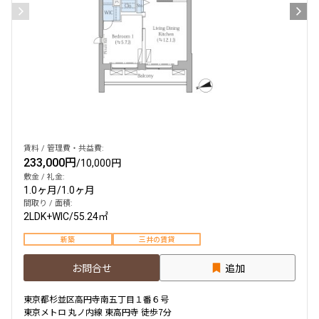
賃料 / 管理費・共益費:
233,000円
/
10,000円
敷金 / 礼金:
1.0ヶ月
/
1.0ヶ月
間取り / 面積:
2LDK+WIC
/
55.24㎡
新築
三井の賃貸
お問合せ
追加
東京都杉並区高円寺南五丁目１番６号
東京メトロ 丸ノ内線 東高円寺 徒歩7分