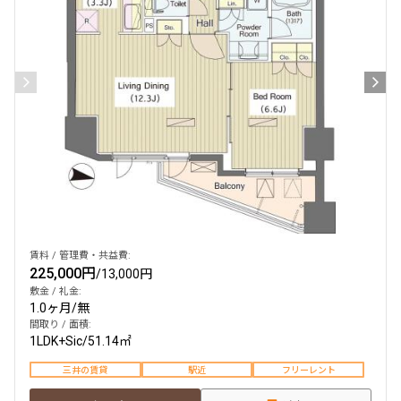
賃料 / 管理費・共益費:
225,000円
/
13,000円
敷金 / 礼金:
1.0ヶ月
/
無
間取り / 面積:
1LDK+Sic
/
51.14㎡
三井の賃貸
駅近
フリーレント