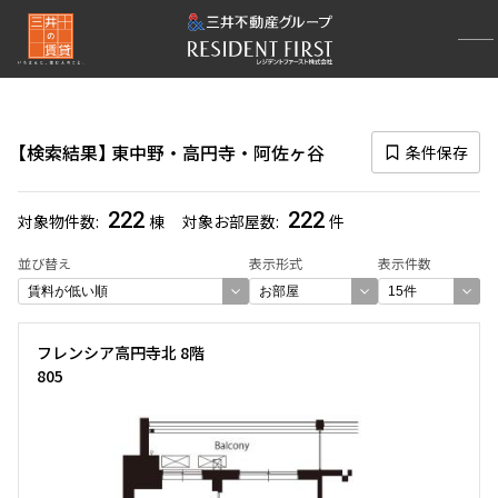
再検索ナビゲーション
エリア
検索結果
東中野・高円寺・阿佐ヶ谷
条件保存
選択中のエリア
東中野・高円寺・阿佐ヶ谷
(222)
222
222
対象物件数
棟
対象お部屋数
件
一覧から選び直す
並び替え
表示形式
表示件数
選び方を変更する
フレンシア高円寺北 8階
805
検索対象お部屋数
222
件
お部屋を再検索