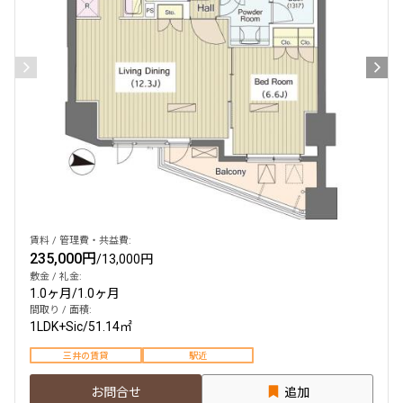
賃料 / 管理費・共益費:
235,000円
/
13,000円
敷金 / 礼金:
1.0ヶ月
/
1.0ヶ月
間取り / 面積:
1LDK+Sic
/
51.14㎡
三井の賃貸
駅近
お問合せ
追加