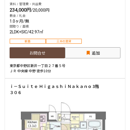
賃料 / 管理費・共益費:
234,000円
/
20,000円
敷金 / 礼金:
1.0ヶ月
/
無
間取り / 面積:
2LDK+SIC
/
42.97㎡
新築
三井の賃貸
お問合せ
追加
東京都中野区新井一丁目２７番５号
ＪＲ 中央線 中野 徒歩10分
ｉ－Ｓｕｉｔｅ ＨｉｇａｓｈｉＮａｋａｎｏ 3階
３０６