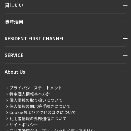
開閉
貸したい
人気エリアから探す
賃貸運営
区から探す
開閉
資産活用
お問い合わせ
駅・沿線から探す
販売マンション
地図から探す
開閉
RESIDENT FIRST CHANNEL
お問い合わせ
キーワードから探す
NEWS
開閉
SERVICE
新着情報から探す
マンションレポート
ニュースから探す
営業窓口
商店街のある暮らし
開閉
About Us
新着募集情報
会員ページ
住まいのコラム
レジデントファーストについて
RESIDENT FIRST MEMBERS登録
RESIDENT FIRST MEMBERS登録
こだわりから探す
プライバシーステートメント
会社情報
ご入居・提携サービス
特定個人情報基本方針
こだわり一覧
事業案内
個人情報の取り扱いについて
お部屋探しからご契約まで
プレミアムマンション
個人情報の開示等手続きについて
採用情報
よくあるご質問
Cookieおよびアクセスログについて
新築
ニュースリリース
社宅紹介
利用者情報の外部送信について
当社限定（港区・渋谷区）
サイトポリシー
お問い合わせ
【仲介会社様向け】当社仲介事業部取り扱い物件入居申込
三井不動産グループソーシャルメディアポリシー