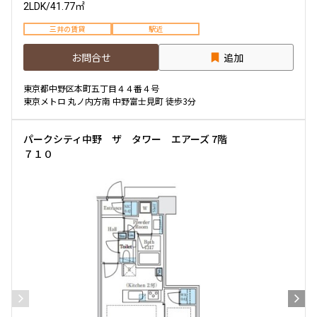
2LDK
/
41.77㎡
三井の賃貸
駅近
お問合せ
追加
東京都中野区本町五丁目４４番４号
東京メトロ 丸ノ内方南 中野富士見町 徒歩3分
パークシティ中野 ザ タワー エアーズ 7階
７１０