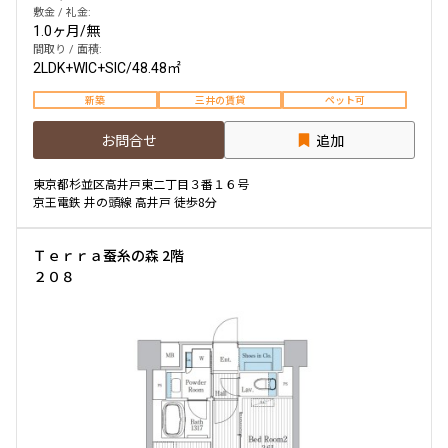
敷金 / 礼金:
1.0ヶ月
/
無
間取り / 面積:
2LDK+WIC+SIC
/
48.48㎡
新築
三井の賃貸
ペット可
お問合せ
追加
東京都杉並区高井戸東二丁目３番１６号
京王電鉄 井の頭線 高井戸 徒歩8分
Ｔｅｒｒａ蚕糸の森 2階
２０８