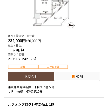
賃料 / 管理費・共益費:
232,000円
/
20,000円
敷金 / 礼金:
1.0ヶ月
/
無
間取り / 面積:
2LDK+SIC
/
42.97㎡
新築
三井の賃貸
お問合せ
追加
東京都中野区新井一丁目２７番５号
ＪＲ 中央線 中野 徒歩10分
ルフォンプログレ中野坂上 1階