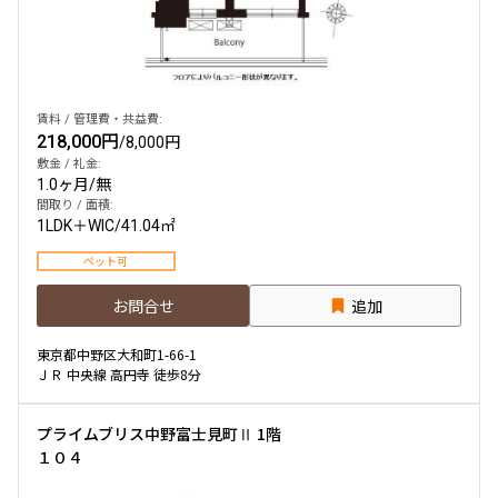
他条件
当社限定物件
賃料 / 管理費・共益費:
専任物件
218,000円
/
8,000円
三井の賃貸物件
敷金 / 礼金:
申込無し物件のみ表示
1.0ヶ月
/
無
ペット可・相談
間取り / 面積:
楽器可・相談
1LDK＋WIC
/
41.04㎡
ペット可
入居可能日
お問合せ
追加
東京都中野区大和町1-66-1
ＪＲ 中央線 高円寺 徒歩8分
より詳細な絞り込み
プライムブリス中野富士見町Ⅱ 1階
１０４
建物施設やお部屋の設備、方位、階数などの絞り込みが
できます