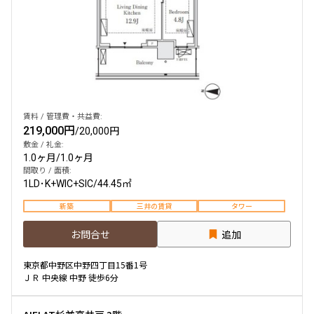
賃料 / 管理費・共益費:
219,000円
/
20,000円
敷金 / 礼金:
1.0ヶ月
/
1.0ヶ月
間取り / 面積:
1LD･K+WIC+SIC
/
44.45㎡
新築
三井の賃貸
タワー
お問合せ
追加
東京都中野区中野四丁目15番1号
ＪＲ 中央線 中野 徒歩6分