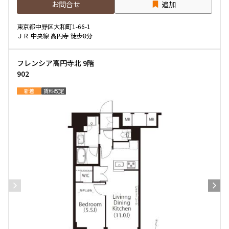
お問合せ
追加
専有面積
東京都中野区大和町1-66-1
ＪＲ 中央線 高円寺 徒歩8分
〜
フレンシア高円寺北 9階
902
築年数
新着
賃料改定
指定なし
新築
1年以内
3年以内
5年以内
10年以内
15年以内
20年以内
25年以内
30年以内
駅から徒歩
指定なし
1分以内
3分以内
5分以内
10分以内
15分以内