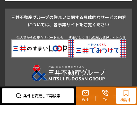
戸越・大井・蒲田
三井不動産グループの住まいに関する具体的なサービス内容
青山
渋谷
東京・大手町
新宿
品川
目黒・中目黒
については、各事業サイトをご覧ください
神田・御茶ノ水・秋葉原
初台・幡ヶ谷・笹塚
住んでからの安心サポートなら
すまいとくらしの総合情報サイトなら
0120-321-719
9:30~18:00（水曜定休）
条件を変更して再検索
東京都知事（3）第96482号 （一社） 不動産流通経営協会会員 （公社） 首都圏不動
Web
Tel
検討中
産公正取引協議会加盟
〒107-0052 東京都港区赤坂八丁目4番14号 青山タワープレイス4階
三井の賃貸「いちばんに、住む人のこと。」 東京都心を中心とした豊富な賃貸マン
ションのご紹介。
理想の高級賃貸物件は見つかりましたか？エリアや駅などの条件面を変えて検索す
ればきっと理想の物件に巡り合えます。