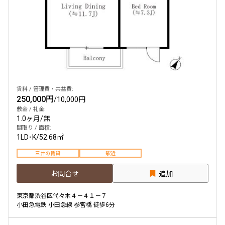
賃料 / 管理費・共益費:
250,000円
/
10,000円
敷金 / 礼金:
1.0ヶ月
/
無
間取り / 面積:
1LD･K
/
52.68㎡
三井の賃貸
駅近
お問合せ
追加
東京都渋谷区代々木４－４１－７
小田急電鉄 小田急線 参宮橋 徒歩6分