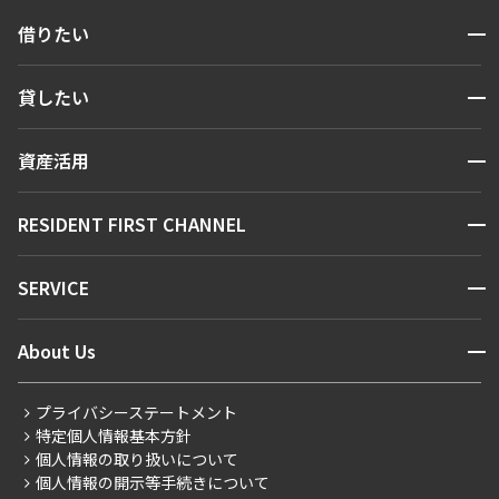
開閉
借りたい
検索する
開閉
貸したい
人気エリアから探す
賃貸運営
区から探す
開閉
資産活用
お問い合わせ
駅・沿線から探す
販売マンション
地図から探す
開閉
RESIDENT FIRST CHANNEL
お問い合わせ
キーワードから探す
NEWS
開閉
SERVICE
新着情報から探す
マンションレポート
ニュースから探す
営業窓口
商店街のある暮らし
開閉
About Us
新着募集情報
会員ページ
住まいのコラム
レジデントファーストについて
RESIDENT FIRST MEMBERS登録
RESIDENT FIRST MEMBERS登録
こだわりから探す
プライバシーステートメント
会社情報
ご入居・提携サービス
特定個人情報基本方針
こだわり一覧
事業案内
個人情報の取り扱いについて
お部屋探しからご契約まで
プレミアムマンション
個人情報の開示等手続きについて
採用情報
よくあるご質問