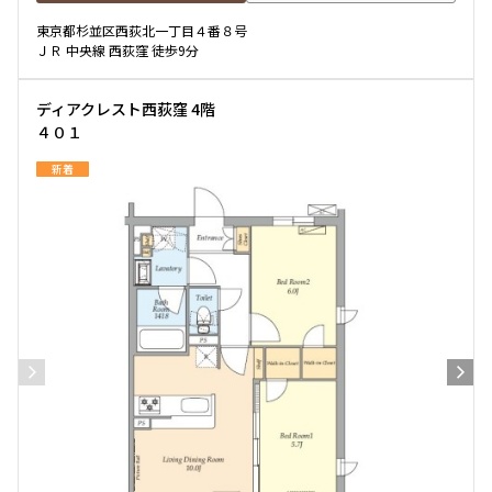
東京都杉並区西荻北一丁目４番８号
ＪＲ 中央線 西荻窪 徒歩9分
ディアクレスト西荻窪 4階
４０１
新着