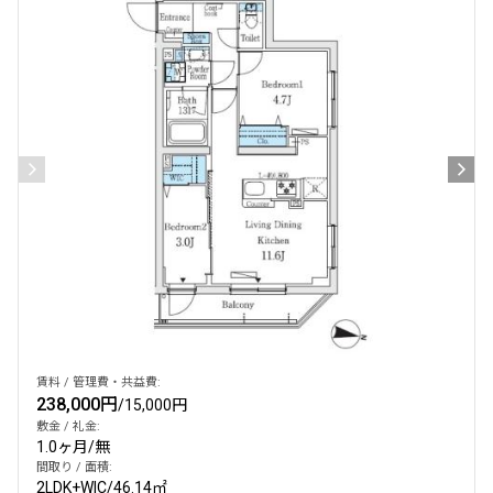
設定する
検索対象お部屋数
211
件
お部屋を再検索
賃料 / 管理費・共益費:
238,000円
/
15,000円
敷金 / 礼金:
1.0ヶ月
/
無
間取り / 面積:
2LDK+WIC
/
46.14㎡