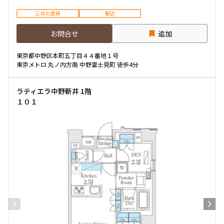
三井の賃貸
駅近
お問合せ
追加
東京都中野区本町五丁目４４番地１号
東京メトロ 丸ノ内方南 中野富士見町 徒歩4分
ラティエラ中野新井 1階
１０１