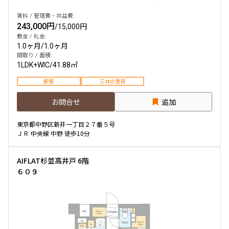
賃料 / 管理費・共益費:
243,000円
/
15,000円
敷金 / 礼金:
1.0ヶ月
/
1.0ヶ月
間取り / 面積:
1LDK+WIC
/
41.88㎡
新築
三井の賃貸
お問合せ
追加
東京都中野区新井一丁目２７番５号
ＪＲ 中央線 中野 徒歩10分
AIFLAT杉並高井戸 6階
６０９