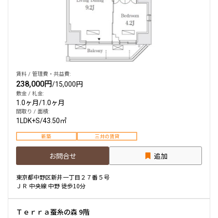
賃料 / 管理費・共益費:
238,000円
/
15,000円
敷金 / 礼金:
1.0ヶ月
/
1.0ヶ月
間取り / 面積:
1LDK+S
/
43.50㎡
新築
三井の賃貸
お問合せ
追加
東京都中野区新井一丁目２７番５号
ＪＲ 中央線 中野 徒歩10分
Ｔｅｒｒａ蚕糸の森 9階