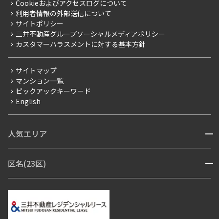
Cookieおよびアクセスログについて
新築
ニュースリリース
社宅紹介
利用者情報の外部送信について
当社限定（港区・渋谷区）
サイトポリシー
お問い合わせ
【仲介会社様向け】当社仲介事業部取り扱い物件入居申込
三井不動産グループソーシャルメディアポリシー
当社限定（港区・渋谷区以外）
カスタマーハラスメントに対する基本方針
三井不動産企画
分譲賃貸
サイトマップ
賃料改定
マンション一覧
ピックアックキーワード
フリーレント
English
ペット可
コンシェルジュ付き
人気エリア
開閉
ブランドマンション
赤坂・六本木
広尾・麻布・麻布十番
虎ノ門・麻布台
区名(23区)
開閉
青山・表参道・原宿
白金・目黒
高輪・五反田・大崎
恵比寿・代官山・中目黒
渋谷・松濤・代々木上原
番町・四谷・九段
港区
渋谷区
中央区
新宿区
文京区
千代田区
目黒区
日本橋・銀座
市ヶ谷・神楽坂・飯田橋
三田・芝・浜松町
品川区
世田谷区
大田区
江東区
台東区
墨田区
中野区
芝浦・汐留・品川
月島・勝どき・豊洲
本郷・春日・小石川
豊島区
杉並区
板橋区
北区
練馬区
荒川区
足立区