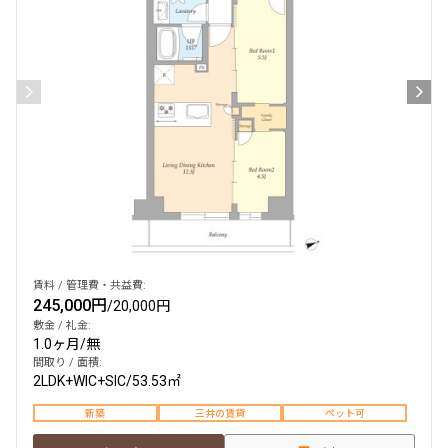
賃料 / 管理費・共益費:
245,000円
/
20,000円
敷金 / 礼金:
1.0ヶ月
/
無
間取り / 面積:
2LDK+WIC+SIC
/
53.53㎡
新築
三井の賃貸
ペット可