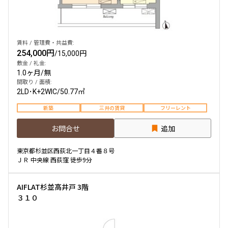
賃料 / 管理費・共益費:
254,000円
/
15,000円
敷金 / 礼金:
1.0ヶ月
/
無
間取り / 面積:
2LD･K+2WIC
/
50.77㎡
新築
三井の賃貸
フリーレント
お問合せ
追加
東京都杉並区西荻北一丁目４番８号
ＪＲ 中央線 西荻窪 徒歩9分
AIFLAT杉並高井戸 3階
３１０