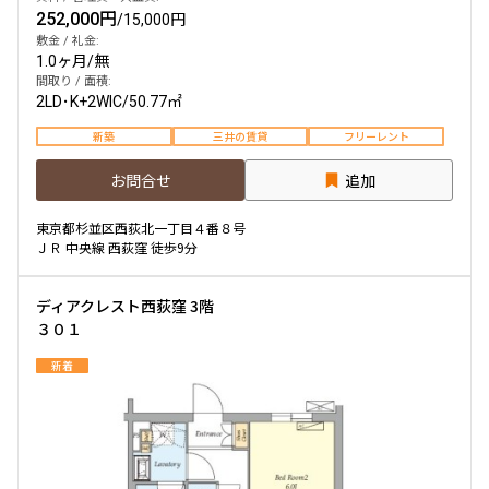
252,000円
/
15,000円
敷金 / 礼金:
1.0ヶ月
/
無
間取り / 面積:
2LD･K+2WIC
/
50.77㎡
新築
三井の賃貸
フリーレント
お問合せ
追加
東京都杉並区西荻北一丁目４番８号
ＪＲ 中央線 西荻窪 徒歩9分
ディアクレスト西荻窪 3階
３０１
新着