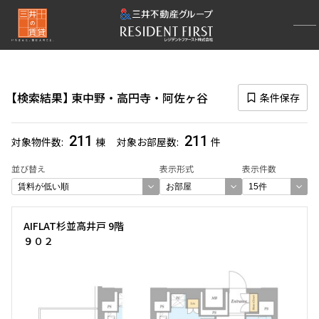
再検索ナビゲーション
エリア
検索結果
東中野・高円寺・阿佐ヶ谷
条件保存
選択中のエリア
東中野・高円寺・阿佐ヶ谷
(211)
211
211
対象物件数
棟
対象お部屋数
件
一覧から選び直す
並び替え
表示形式
表示件数
選び方を変更する
AIFLAT杉並高井戸 9階
９０２
検索対象お部屋数
211
件
お部屋を再検索