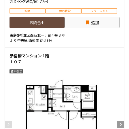
2LD･K+2WIC
/
50.77㎡
新築
三井の賃貸
フリーレント
お問合せ
追加
東京都杉並区西荻北一丁目４番８号
ＪＲ 中央線 西荻窪 徒歩9分
参宮橋マンション 1階
１０７
賃料改定