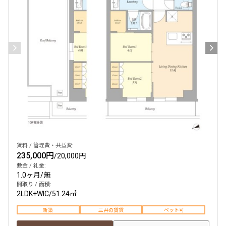
検索結果の絞り込み
賃料
〜
管理費/共益費含む
礼金なし
敷金なし
礼金１ヶ月以下
フリーレント付き
賃料 / 管理費・共益費:
235,000円
/
20,000円
敷金 / 礼金:
1.0ヶ月
/
無
間取り
間取り / 面積:
2LDK+WIC
/
51.24㎡
1R〜1K
1DK〜1LDK
2LDK
3LDK
新築
三井の賃貸
ペット可
4LDK〜