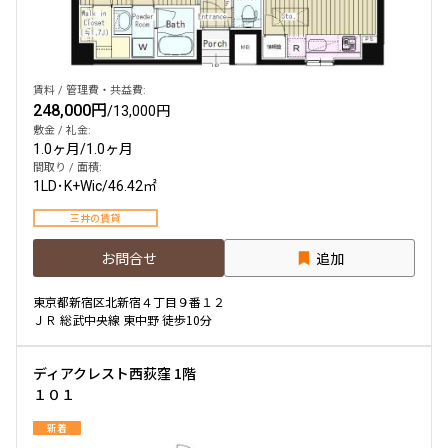
賃料 / 管理費・共益費:
248,000円
/
13,000円
敷金 / 礼金:
1.0ヶ月
/
1.0ヶ月
間取り / 面積:
1LD･K+Wic
/
46.42㎡
三井の賃貸
お問合せ
追加
東京都新宿区北新宿４丁目９番１２
ＪＲ 総武中央線 東中野 徒歩10分
ディアクレスト西荻窪 1階
１０１
新着