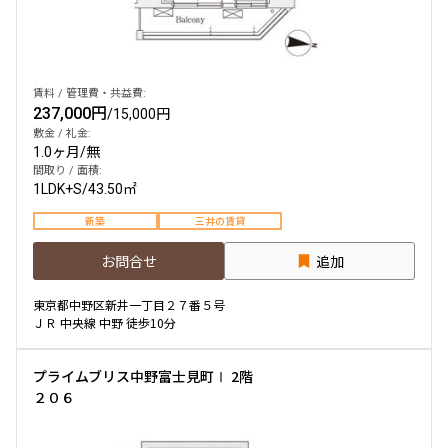
他条件
賃料 / 管理費・共益費:
当社限定物件
237,000円
/
15,000円
専任物件
三井の賃貸物件
敷金 / 礼金:
1.0ヶ月
/
無
申込無し物件のみ表示
間取り / 面積:
ペット可・相談
1LDK+S
/
43.50㎡
楽器可・相談
新築
三井の賃貸
入居可能日
お問合せ
追加
東京都中野区新井一丁目２７番５号
ＪＲ 中央線 中野 徒歩10分
より詳細な絞り込み
プライムブリス中野富士見町Ⅰ 2階
２０６
建物施設やお部屋の設備、方位、階数などの絞り込みが
できます