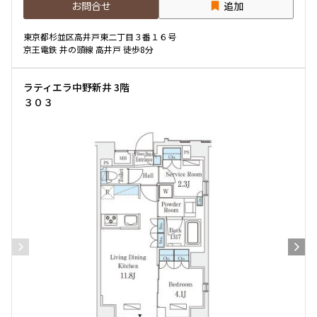
お問合せ
追加
専有面積
東京都杉並区高井戸東二丁目３番１６号
京王電鉄 井の頭線 高井戸 徒歩8分
〜
ラティエラ中野新井 3階
３０３
築年数
指定なし
新築
1年以内
3年以内
5年以内
10年以内
15年以内
20年以内
25年以内
30年以内
駅から徒歩
指定なし
1分以内
3分以内
5分以内
10分以内
15分以内