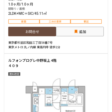
1.0ヶ月
/
1.0ヶ月
間取り / 面積:
2LDK+WIC＋SIC
/
45.11㎡
新築
三井の賃貸
駅近
お問合せ
追加
東京都杉並区和田三丁目56番7号
東京メトロ 丸ノ内線 東高円寺 徒歩1分
ルフォンプログレ中野坂上 4階
４０９
賃料改定