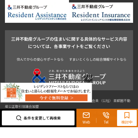
新宿・代々木
目白・高田馬場・早稲田
中野・荻窪
葛飾区
江戸川区
池尻大橋・三軒茶屋
祐天寺・学芸大学・自由が丘
駒沢・用賀・二子玉川
成城・砧
池袋・板橋・王子
戸越・大井・蒲田
三井不動産グループの住まいに関する具体的なサービス内容
青山
渋谷
東京・大手町
新宿
品川
目黒・中目黒
については、各事業サイトをご覧ください
神田・御茶ノ水・秋葉原
初台・幡ヶ谷・笹塚
住んでからの安心サポートなら
すまいとくらしの総合情報サイトなら
×
0120-321-719
9:30~18:00（水曜定休）
条件を変更して再検索
東京都知事（3）第96482号 （一社） 不動産流通経営協会会員 （公社） 首都圏不動
Web
Tel
検討中
産公正取引協議会加盟
〒107-0052 東京都港区赤坂八丁目4番14号 青山タワープレイス4階
三井の賃貸「いちばんに、住む人のこと。」 東京都心を中心とした豊富な賃貸マン