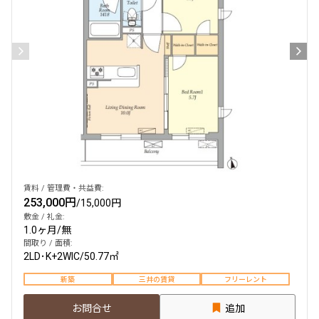
賃料 / 管理費・共益費:
253,000円
/
15,000円
敷金 / 礼金:
1.0ヶ月
/
無
間取り / 面積:
2LD･K+2WIC
/
50.77㎡
新築
三井の賃貸
フリーレント
お問合せ
追加