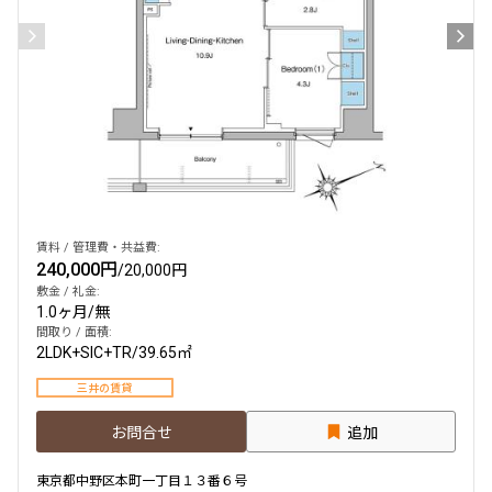
賃料 / 管理費・共益費:
240,000円
/
20,000円
敷金 / 礼金:
1.0ヶ月
/
無
間取り / 面積:
2LDK+SIC+TR
/
39.65㎡
三井の賃貸
お問合せ
追加
東京都中野区本町一丁目１３番６号