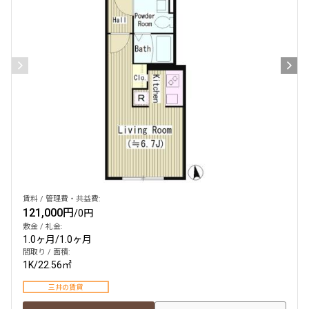
検索結果の絞り込み
賃料
〜
管理費/共益費含む
礼金なし
敷金なし
礼金１ヶ月以下
フリーレント付き
賃料 / 管理費・共益費:
121,000円
/
0円
敷金 / 礼金:
1.0ヶ月
/
1.0ヶ月
間取り
間取り / 面積:
1K
/
22.56㎡
1R〜1K
1DK〜1LDK
2LDK
3LDK
三井の賃貸
4LDK〜