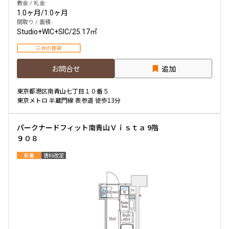
敷金 / 礼金:
1.0ヶ月
/
1.0ヶ月
間取り / 面積:
Studio+WIC+SIC
/
25.17㎡
三井の賃貸
お問合せ
追加
東京都港区南青山七丁目１０番５
東京メトロ 半蔵門線 表参道 徒歩13分
パークナードフィット南青山Ｖｉｓｔａ 9階
９０８
新着
賃料改定