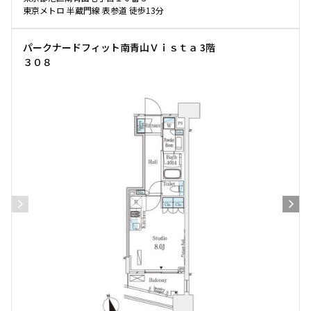
東京メトロ 半蔵門線 表参道 徒歩13分
パークナードフィット南青山Ｖｉｓｔａ 3階
３０８