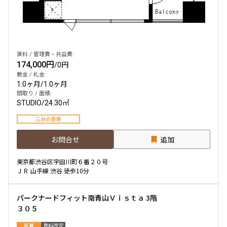
他条件
当社限定物件
賃料 / 管理費・共益費:
専任物件
174,000円
/
0円
三井の賃貸物件
敷金 / 礼金:
申込無し物件のみ表示
1.0ヶ月
/
1.0ヶ月
ペット可・相談
間取り / 面積:
楽器可・相談
STUDIO
/
24.30㎡
三井の賃貸
入居可能日
お問合せ
追加
東京都渋谷区宇田川町６番２０号
ＪＲ 山手線 渋谷 徒歩10分
より詳細な絞り込み
パークナードフィット南青山Ｖｉｓｔａ 3階
３０５
建物施設やお部屋の設備、方位、階数などの絞り込みが
できます
新着
賃料改定