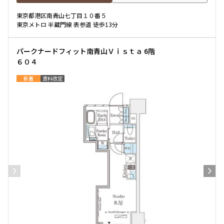
東京都港区南青山七丁目１０番５
東京メトロ 半蔵門線 表参道 徒歩13分
パークナードフィット南青山Ｖｉｓｔａ 6階
６０４
新着
賃料改定