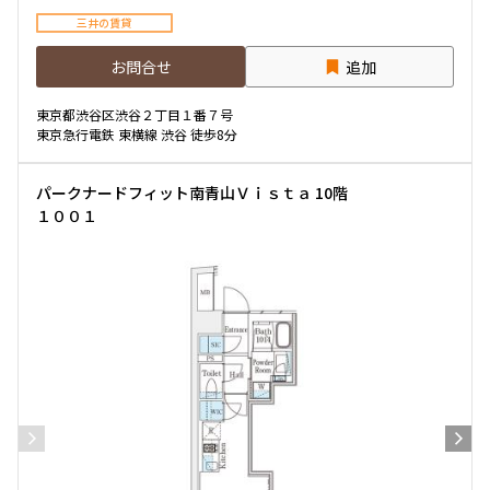
三井の賃貸
お問合せ
追加
東京都渋谷区渋谷２丁目１番７号
東京急行電鉄 東横線 渋谷 徒歩8分
パークナードフィット南青山Ｖｉｓｔａ 10階
１００１