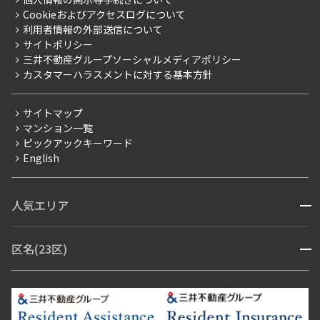
採用情報
よくあるご質問
Cookieおよびアクセスログについて
新築
ニュースリリース
社宅紹介
利用者情報の外部送信について
当社限定（港区・渋谷区）
サイトポリシー
お問い合わせ
【仲介会社様向け】当社仲介事業部取り扱い物件入居申込
三井不動産グループソーシャルメディアポリシー
当社限定（港区・渋谷区以外）
カスタマーハラスメントに対する基本方針
三井不動産企画
分譲賃貸
サイトマップ
賃料改定
マンション一覧
ピックアックキーワード
フリーレント
English
ペット可
コンシェルジュ付き
人気エリア
開閉
ブランドマンション
赤坂・六本木
広尾・麻布・麻布十番
虎ノ門・麻布台
区名(23区)
開閉
青山・表参道・原宿
白金・目黒
高輪・五反田・大崎
恵比寿・代官山・中目黒
渋谷・松濤・代々木上原
番町・四谷・九段
港区
渋谷区
中央区
新宿区
文京区
千代田区
目黒区
日本橋・銀座
市ヶ谷・神楽坂・飯田橋
三田・芝・浜松町
品川区
世田谷区
大田区
江東区
台東区
墨田区
中野区
芝浦・汐留・品川
月島・勝どき・豊洲
本郷・春日・小石川
豊島区
杉並区
板橋区
北区
練馬区
荒川区
足立区