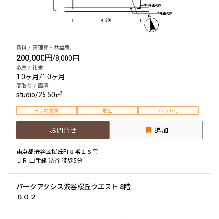
賃料 / 管理費・共益費:
200,000円
/
8,000円
敷金 / 礼金:
1.0ヶ月
/
1.0ヶ月
間取り / 面積:
studio
/
25.50㎡
三井の賃貸
駅近
ペット可
お問合せ
追加
東京都渋谷区桜丘町８番１６号
ＪＲ 山手線 渋谷 徒歩5分
パークアクシス渋谷桜丘ウエスト 8階
８０２