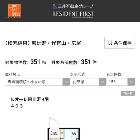
再検索ナビゲーション
エリア
検索結果
恵比寿・代官山・広尾
条件保存
選択中のエリア
恵比寿・代官山・広尾
(351)
351
351
対象物件数
棟
対象お部屋数
件
一覧から選び直す
並び替え
表示形式
表示件数
選び方を変更する
申込有
ルオーレ恵比寿 4階
４０３
検索対象お部屋数
351
件
お部屋を再検索