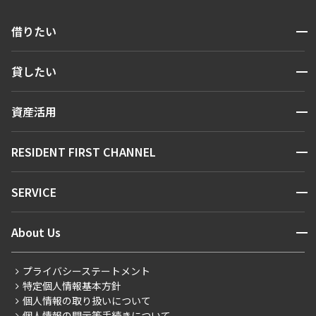
開閉
借りたい
検索する
開閉
貸したい
人気エリアから探す
賃貸運営
区から探す
開閉
資産活用
お問い合わせ
駅・沿線から探す
販売マンション
地図から探す
開閉
RESIDENT FIRST CHANNEL
お問い合わせ
キーワードから探す
NEWS
開閉
SERVICE
新着情報から探す
マンションレポート
ニュースから探す
営業窓口
商店街のある暮らし
開閉
About Us
新着募集情報
会員ページ
住まいのコラム
レジデントファーストについて
RESIDENT FIRST MEMBERS登録
RESIDENT FIRST MEMBERS登録
こだわりから探す
プライバシーステートメント
会社情報
ご入居・提携サービス
特定個人情報基本方針
こだわり一覧
事業案内
個人情報の取り扱いについて
お部屋探しからご契約まで
プレミアムマンション
個人情報の開示等手続きについて