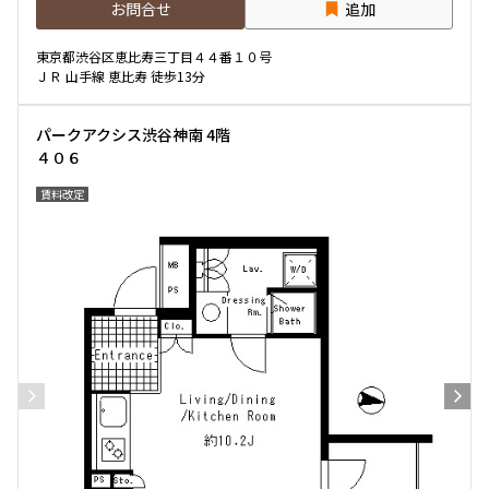
お問合せ
追加
専有面積
東京都渋谷区恵比寿三丁目４４番１０号
ＪＲ 山手線 恵比寿 徒歩13分
〜
パークアクシス渋谷神南 4階
４０６
築年数
賃料改定
指定なし
新築
1年以内
3年以内
5年以内
10年以内
15年以内
20年以内
25年以内
30年以内
駅から徒歩
指定なし
1分以内
3分以内
5分以内
10分以内
15分以内