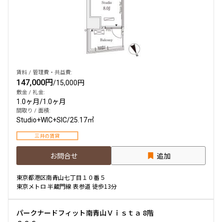
賃料 / 管理費・共益費:
147,000円
/
15,000円
敷金 / 礼金:
1.0ヶ月
/
1.0ヶ月
間取り / 面積:
Studio+WIC+SIC
/
25.17㎡
三井の賃貸
お問合せ
追加
東京都港区南青山七丁目１０番５
東京メトロ 半蔵門線 表参道 徒歩13分
パークナードフィット南青山Ｖｉｓｔａ 8階