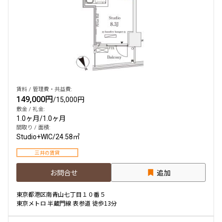
賃料 / 管理費・共益費:
149,000円
/
15,000円
敷金 / 礼金:
1.0ヶ月
/
1.0ヶ月
間取り / 面積:
Studio+WIC
/
24.58㎡
三井の賃貸
お問合せ
追加
東京都港区南青山七丁目１０番５
東京メトロ 半蔵門線 表参道 徒歩13分