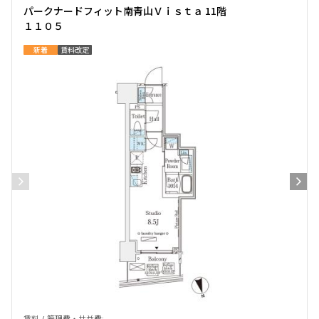
パークナードフィット南青山Ｖｉｓｔａ 11階
１１０５
新着
賃料改定