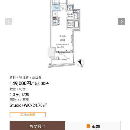
賃料 / 管理費・共益費:
149,000円
/
15,000円
敷金 / 礼金:
1.0ヶ月
/
無
間取り / 面積:
Studio+WIC
/
24.76㎡
三井の賃貸
お問合せ
追加