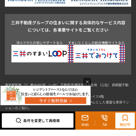
新宿・代々木
目白・高田馬場・早稲田
中野・荻窪
葛飾区
江戸川区
池尻大橋・三軒茶屋
祐天寺・学芸大学・自由が丘
駒沢・用賀・二子玉川
成城・砧
池袋・板橋・王子
戸越・大井・蒲田
三井不動産グループの住まいに関する具体的なサービス内容
青山
渋谷
東京・大手町
新宿
品川
目黒・中目黒
については、各事業サイトをご覧ください
神田・御茶ノ水・秋葉原
初台・幡ヶ谷・笹塚
住んでからの安心サポートなら
すまいとくらしの総合情報サイトなら
×
0120-321-719
9:30~18:00（水曜定休）
条件を変更して再検索
東京都知事（3）第96482号 （一社） 不動産流通経営協会会員 （公社） 首都圏不動
Web
Tel
検討中
産公正取引協議会加盟
〒107-0052 東京都港区赤坂八丁目4番14号 青山タワープレイス4階