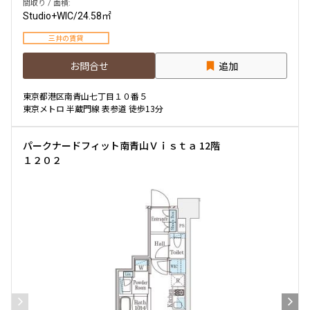
間取り / 面積:
Studio+WIC
/
24.58㎡
三井の賃貸
お問合せ
追加
東京都港区南青山七丁目１０番５
東京メトロ 半蔵門線 表参道 徒歩13分
パークナードフィット南青山Ｖｉｓｔａ 12階
１２０２