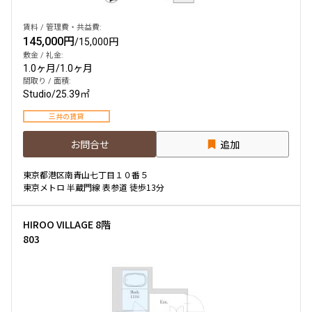
賃料 / 管理費・共益費:
145,000円
/
15,000円
敷金 / 礼金:
1.0ヶ月
/
1.0ヶ月
間取り / 面積:
Studio
/
25.39㎡
三井の賃貸
お問合せ
追加
東京都港区南青山七丁目１０番５
東京メトロ 半蔵門線 表参道 徒歩13分
HIROO VILLAGE 8階
803