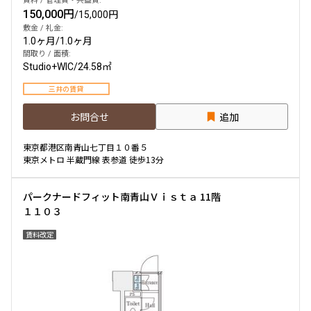
賃料 / 管理費・共益費:
150,000円
/
15,000円
敷金 / 礼金:
1.0ヶ月
/
1.0ヶ月
間取り / 面積:
Studio+WIC
/
24.58㎡
三井の賃貸
お問合せ
追加
東京都港区南青山七丁目１０番５
東京メトロ 半蔵門線 表参道 徒歩13分
パークナードフィット南青山Ｖｉｓｔａ 11階
１１０３
賃料改定