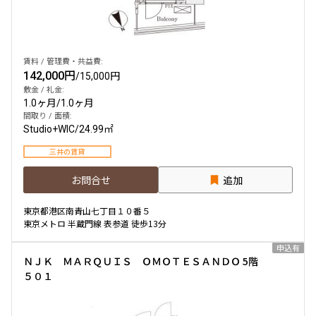
賃料 / 管理費・共益費:
142,000円
/
15,000円
敷金 / 礼金:
1.0ヶ月
/
1.0ヶ月
間取り / 面積:
Studio+WIC
/
24.99㎡
三井の賃貸
お問合せ
追加
東京都港区南青山七丁目１０番５
東京メトロ 半蔵門線 表参道 徒歩13分
申込有
ＮＪＫ ＭＡＲＱＵＩＳ ＯＭＯＴＥＳＡＮＤＯ 5階
５０１