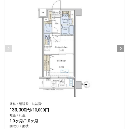
設定する
検索対象お部屋数
351
件
お部屋を再検索
賃料 / 管理費・共益費:
133,000円
/
10,000円
敷金 / 礼金:
1.0ヶ月
/
1.0ヶ月
間取り / 面積: