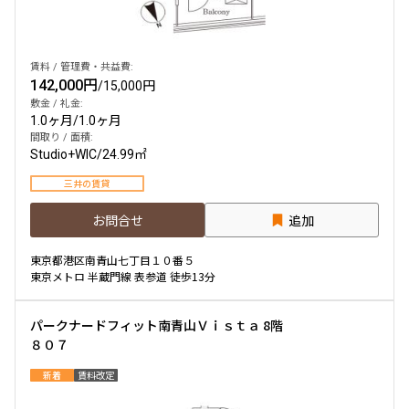
賃料 / 管理費・共益費:
142,000円
/
15,000円
敷金 / 礼金:
1.0ヶ月
/
1.0ヶ月
間取り / 面積:
Studio+WIC
/
24.99㎡
三井の賃貸
お問合せ
追加
東京都港区南青山七丁目１０番５
東京メトロ 半蔵門線 表参道 徒歩13分
パークナードフィット南青山Ｖｉｓｔａ 8階
８０７
新着
賃料改定