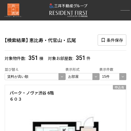
再検索ナビゲーション
エリア
検索結果
恵比寿・代官山・広尾
条件保存
選択中のエリア
恵比寿・代官山・広尾
(351)
351
351
対象物件数
棟
対象お部屋数
件
一覧から選び直す
並び替え
表示形式
表示件数
選び方を変更する
申込有
パーク・ノヴァ渋谷 6階
６０３
検索対象お部屋数
351
件
お部屋を再検索