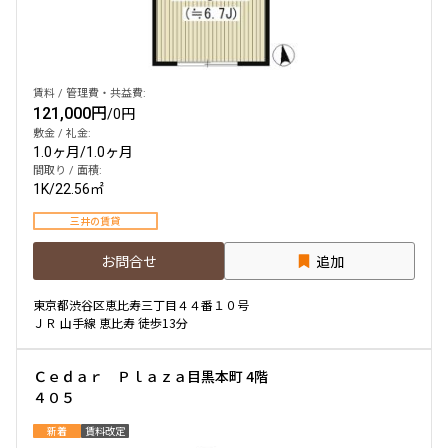
他条件
賃料 / 管理費・共益費:
当社限定物件
121,000円
/
0円
専任物件
三井の賃貸物件
敷金 / 礼金:
1.0ヶ月
/
1.0ヶ月
申込無し物件のみ表示
間取り / 面積:
ペット可・相談
1K
/
22.56㎡
楽器可・相談
三井の賃貸
入居可能日
お問合せ
追加
東京都渋谷区恵比寿三丁目４４番１０号
ＪＲ 山手線 恵比寿 徒歩13分
より詳細な絞り込み
Ｃｅｄａｒ Ｐｌａｚａ目黒本町 4階
４０５
建物施設やお部屋の設備、方位、階数などの絞り込みが
新着
賃料改定
できます