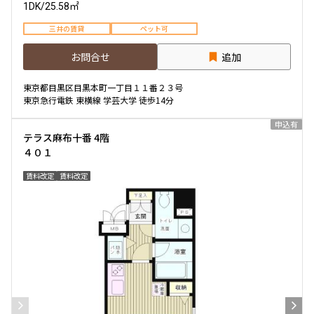
1DK
/
25.58㎡
三井の賃貸
ペット可
お問合せ
追加
東京都目黒区目黒本町一丁目１１番２３号
東京急行電鉄 東横線 学芸大学 徒歩14分
申込有
テラス麻布十番 4階
４０１
賃料改定
賃料改定