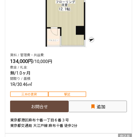
賃料 / 管理費・共益費:
134,000円
/
10,000円
敷金 / 礼金:
無
/
1.0ヶ月
間取り / 面積:
1R
/
30.46㎡
三井の賃貸
駅近
お問合せ
追加
東京都港区麻布十番一丁目６番３号
東京都交通局 大江戸線 麻布十番 徒歩2分
申込有