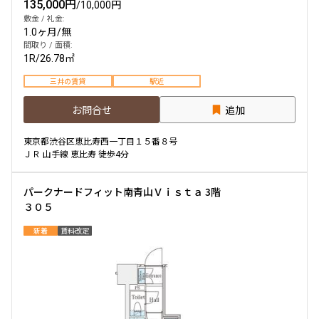
135,000円
/
10,000円
敷金 / 礼金:
1.0ヶ月
/
無
間取り / 面積:
1R
/
26.78㎡
三井の賃貸
駅近
お問合せ
追加
東京都渋谷区恵比寿西一丁目１５番８号
ＪＲ 山手線 恵比寿 徒歩4分
パークナードフィット南青山Ｖｉｓｔａ 3階
３０５
新着
賃料改定