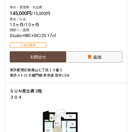
賃料 / 管理費・共益費:
145,000円
/
15,000円
敷金 / 礼金:
1.0ヶ月
/
1.0ヶ月
間取り / 面積:
Studio+WIC+SIC
/
25.17㎡
三井の賃貸
お問合せ
追加
東京都港区南青山七丁目１０番５
東京メトロ 半蔵門線 表参道 徒歩13分
ＳＵＮ恵比寿 3階
３０４