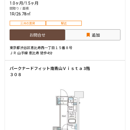
1.0ヶ月
/
1.5ヶ月
間取り / 面積:
1R
/
26.78㎡
三井の賃貸
駅近
お問合せ
追加
東京都渋谷区恵比寿西一丁目１５番８号
ＪＲ 山手線 恵比寿 徒歩4分
パークナードフィット南青山Ｖｉｓｔａ 3階
３０８