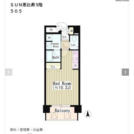
ＳＵＮ恵比寿 5階
５０５
賃料 / 管理費・共益費: