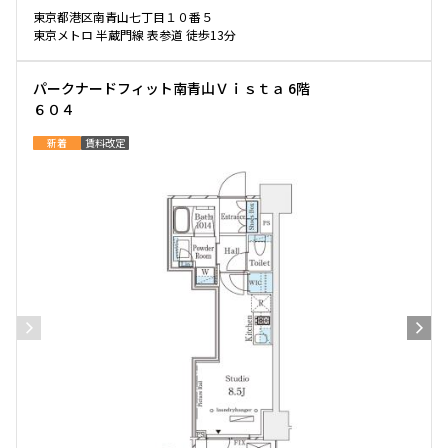
東京都港区南青山七丁目１０番５
東京メトロ 半蔵門線 表参道 徒歩13分
パークナードフィット南青山Ｖｉｓｔａ 6階
６０４
新着
賃料改定