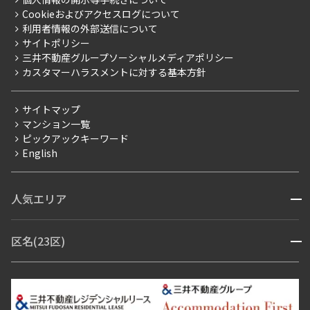
採用情報
よくあるご質問
Cookieおよびアクセスログについて
新築
ニュースリリース
社宅紹介
利用者情報の外部送信について
当社限定（港区・渋谷区）
サイトポリシー
お問い合わせ
【仲介会社様向け】当社仲介事業部取り扱い物件入居申込
三井不動産グループソーシャルメディアポリシー
当社限定（港区・渋谷区以外）
カスタマーハラスメントに対する基本方針
三井不動産企画
分譲賃貸
サイトマップ
賃料改定
マンション一覧
ピックアックキーワード
フリーレント
English
ペット可
コンシェルジュ付き
人気エリア
開閉
ブランドマンション
赤坂・六本木
広尾・麻布・麻布十番
虎ノ門・麻布台
区名(23区)
開閉
青山・表参道・原宿
白金・目黒
高輪・五反田・大崎
恵比寿・代官山・中目黒
渋谷・松濤・代々木上原
番町・四谷・九段
港区
渋谷区
中央区
新宿区
文京区
千代田区
目黒区
日本橋・銀座
市ヶ谷・神楽坂・飯田橋
三田・芝・浜松町
品川区
世田谷区
大田区
江東区
台東区
墨田区
中野区
芝浦・汐留・品川
月島・勝どき・豊洲
本郷・春日・小石川
豊島区
杉並区
板橋区
北区
練馬区
荒川区
足立区