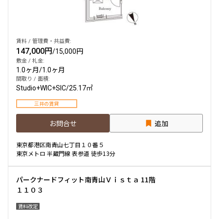
賃料 / 管理費・共益費:
147,000円
/
15,000円
敷金 / 礼金:
1.0ヶ月
/
1.0ヶ月
間取り / 面積:
Studio+WIC+SIC
/
25.17㎡
三井の賃貸
お問合せ
追加
東京都港区南青山七丁目１０番５
東京メトロ 半蔵門線 表参道 徒歩13分
パークナードフィット南青山Ｖｉｓｔａ 11階
１１０３
賃料改定