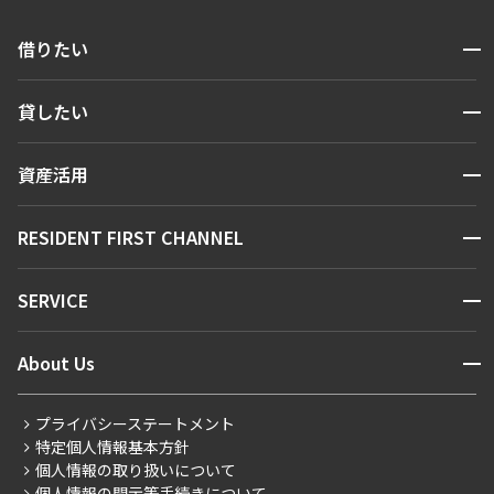
開閉
借りたい
検索する
開閉
貸したい
人気エリアから探す
賃貸運営
区から探す
開閉
資産活用
お問い合わせ
駅・沿線から探す
販売マンション
地図から探す
開閉
RESIDENT FIRST CHANNEL
お問い合わせ
キーワードから探す
NEWS
開閉
SERVICE
新着情報から探す
マンションレポート
ニュースから探す
営業窓口
商店街のある暮らし
開閉
About Us
新着募集情報
会員ページ
住まいのコラム
レジデントファーストについて
RESIDENT FIRST MEMBERS登録
RESIDENT FIRST MEMBERS登録
こだわりから探す
プライバシーステートメント
会社情報
ご入居・提携サービス
特定個人情報基本方針
こだわり一覧
事業案内
個人情報の取り扱いについて
お部屋探しからご契約まで
プレミアムマンション
個人情報の開示等手続きについて