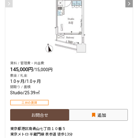
賃料 / 管理費・共益費:
145,000円
/
15,000円
敷金 / 礼金:
1.0ヶ月
/
1.0ヶ月
間取り / 面積:
Studio
/
25.39㎡
三井の賃貸
お問合せ
追加
東京都港区南青山七丁目１０番５
東京メトロ 半蔵門線 表参道 徒歩13分