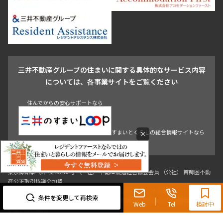
新宿・代々木
目白・高田馬場・早稲田
中野・荻窪
葛飾区
江戸川区
池尻大橋・三軒茶屋
祐天寺・学芸大学・自由が丘
駒沢・用賀・二子玉川
成城・砧
池袋・板橋・王子
戸越・大井・蒲田
三井不動産グループの住まいに関する具体的なサービス内容
青山
渋谷
東京・大手町
新宿
品川
目黒・中目黒
については、各事業サイトをご覧ください
神田・御茶ノ水・秋葉原
初台・幡ヶ谷・笹塚
住んでからの安心サポートなら
すまいとくらしの総合情報サイトなら
×
0120-321-719
9:30~18:00（水曜定休）
条件を変更して再検索
東京都知事（3）第96482号 （一社） 不動産流通経営協会会員 （公社） 首都圏不動
Web
Tel
検討中
産公正取引協議会加盟
〒107-0052 東京都港区赤坂八丁目4番14号 青山タワープレイス4階