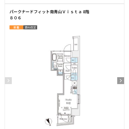
パークナードフィット南青山Ｖｉｓｔａ 8階
８０６
新着
賃料改定