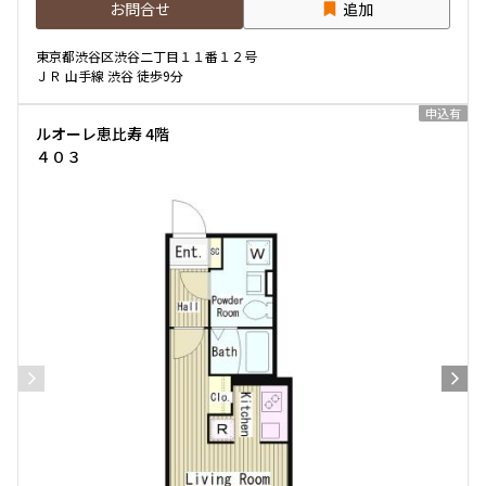
お問合せ
追加
専有面積
東京都渋谷区渋谷二丁目１１番１２号
ＪＲ 山手線 渋谷 徒歩9分
〜
申込有
ルオーレ恵比寿 4階
４０３
築年数
指定なし
新築
1年以内
3年以内
5年以内
10年以内
15年以内
20年以内
25年以内
30年以内
駅から徒歩
指定なし
1分以内
3分以内
5分以内
10分以内
15分以内