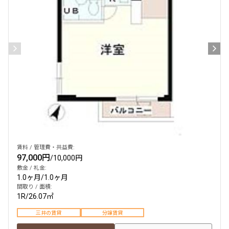
検索結果の絞り込み
賃料
〜
管理費/共益費含む
礼金なし
敷金なし
礼金１ヶ月以下
フリーレント付き
賃料 / 管理費・共益費:
97,000円
/
10,000円
敷金 / 礼金:
1.0ヶ月
/
1.0ヶ月
間取り
間取り / 面積:
1R
/
26.07㎡
1R〜1K
1DK〜1LDK
2LDK
3LDK
三井の賃貸
分譲賃貸
4LDK〜