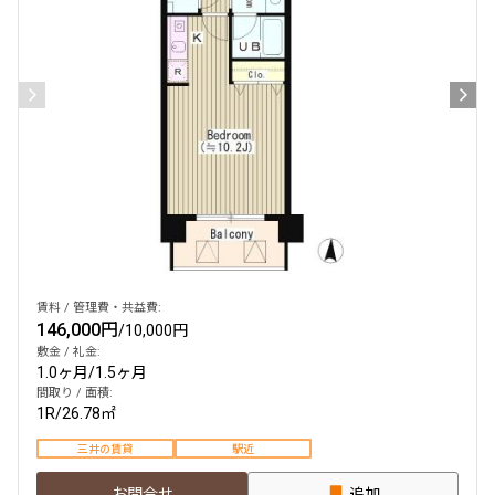
賃料 / 管理費・共益費:
146,000円
/
10,000円
敷金 / 礼金:
1.0ヶ月
/
1.5ヶ月
間取り / 面積:
1R
/
26.78㎡
三井の賃貸
駅近
お問合せ
追加