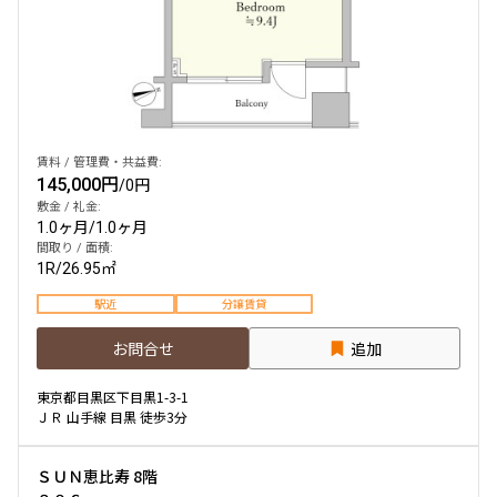
賃料 / 管理費・共益費:
145,000円
/
0円
敷金 / 礼金:
1.0ヶ月
/
1.0ヶ月
間取り / 面積:
1R
/
26.95㎡
駅近
分譲賃貸
お問合せ
追加
東京都目黒区下目黒1-3-1
ＪＲ 山手線 目黒 徒歩3分
ＳＵＮ恵比寿 8階