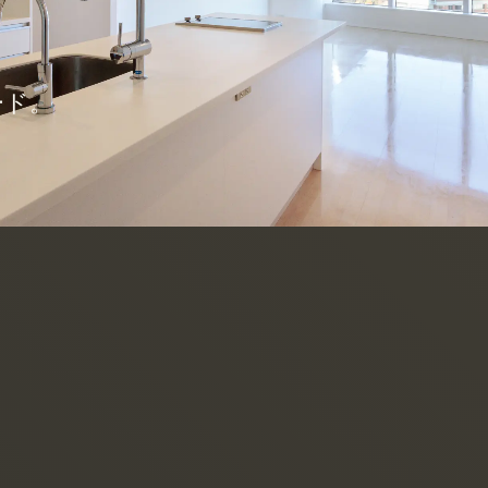
M SEARCH
ード。
空室情報