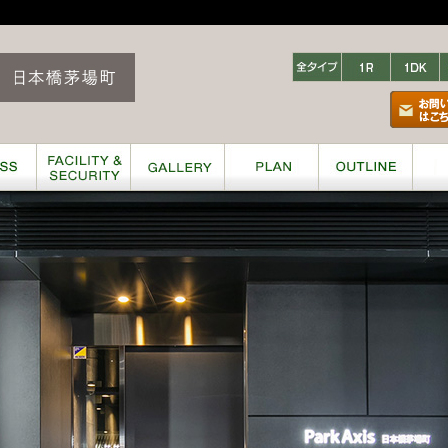
空室検索
三井の賃貸レジデンス ParkAxis 日本橋茅場町
全タイプ
Studio
賃料表はこちら
パンフレ
ION
ACCESS
FACILITY & SECURITY
GALLERY
PLAN
OUT
s日本橋茅場町