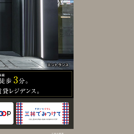
錦糸町の躍動と潤いとともに