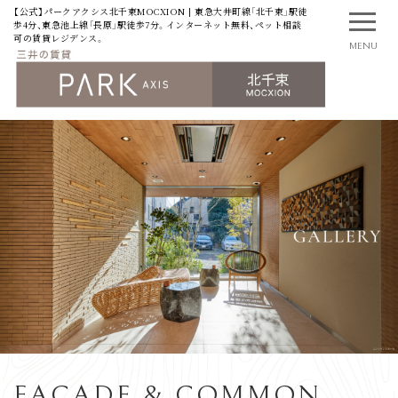
【公式】パークアクシス北千束MOCXION | 東急大井町線「北千束」駅徒
歩4分、東急池上線「長原」駅徒歩7分。インターネット無料、ペット相談
可の賃貸レジデンス。
MENU
FACADE & COMMON