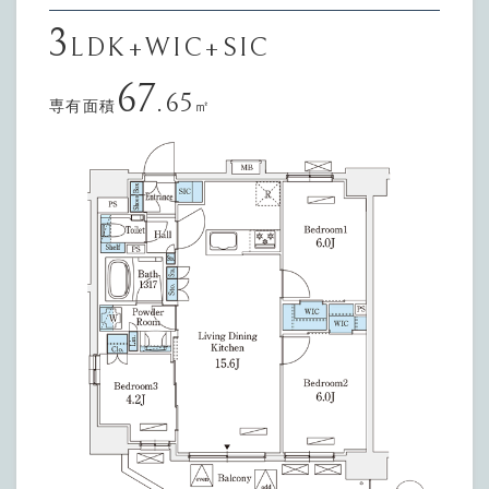
3
LDK+WIC+SIC
67
.65
専有面積
㎡