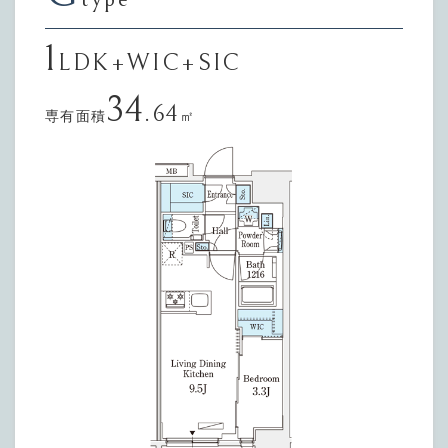
1
LDK+WIC+SIC
34
.64
専有面積
㎡