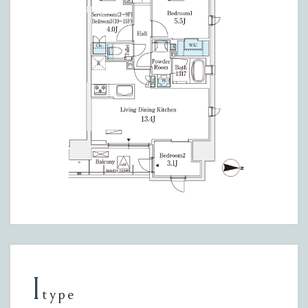
I
type