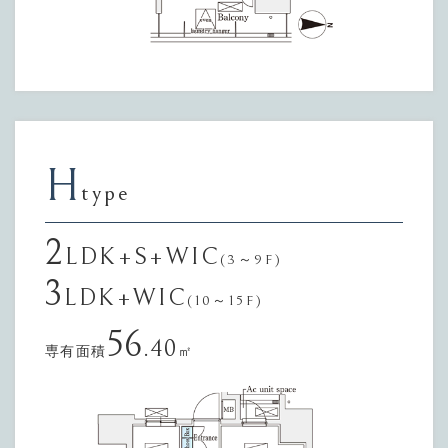
H
type
2
LDK+S+WIC
(3～9F)
3
LDK+WIC
(10～15F)
56
.40
専有面積
㎡