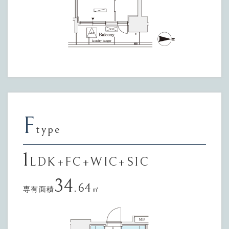
F
type
1
LDK+FC+WIC+SIC
34
.64
専有面積
㎡