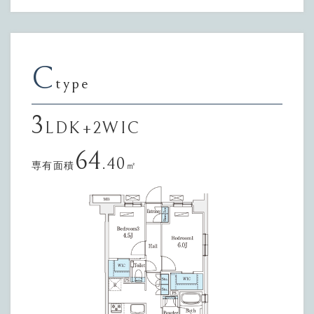
C
type
3
LDK+2WIC
64
.40
専有面積
㎡