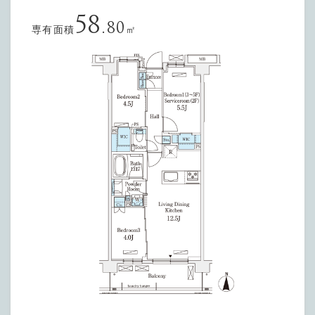
58
.80
専有面積
㎡