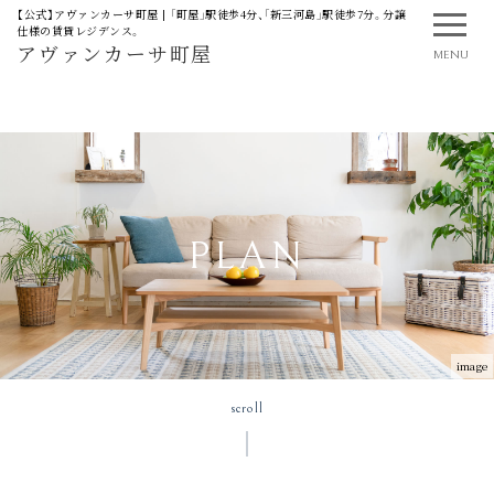
【公式】アヴァンカーサ町屋 | 「町屋」駅徒歩4分、「新三河島」駅徒歩7分。分譲
仕様の賃貸レジデンス。
アヴァンカーサ町屋
MENU
PLAN
image
scroll