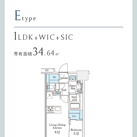
E
type
1
LDK+WIC+SIC
34
.64
専有面積
㎡