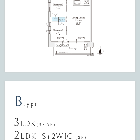
B
type
3
LDK
(3～5F)
2
LDK+S+2WIC
（2F）