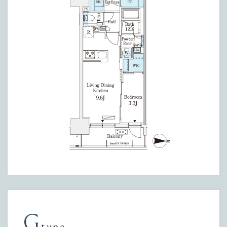
G
type