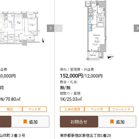
益費:
賃料 / 管理費・共益費:
152,000円
20,000円
/
12,000円
敷金 / 礼金:
ヶ月
無
/
無
間取り / 面積:
+N
/
70.80㎡
1K
/
25.03㎡
駅近
ペット可
三井の賃貸
ペット可
フリーレント
せ
追加
お問合せ
追加
山伏町３番３号
東京都新宿区新宿五丁目1番20