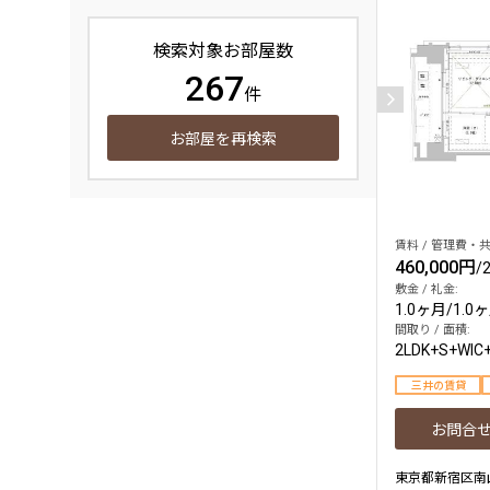
検索対象お部屋数
267
件
お部屋を再検索
賃料 / 管理費・共
460,000円
/
敷金 / 礼金:
1.0ヶ月
/
1.0
間取り / 面積:
2LDK+S+WIC
三井の賃貸
お問合
東京都新宿区南