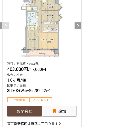
賃料 / 管理費・共益費:
403,000円
/
17,000円
敷金 / 礼金:
1.0ヶ月
/
無
間取り / 面積:
3LD･K+Wic+Sic
/
82.92㎡
三井の賃貸
フリーレント
お問合せ
追加
東京都新宿区北新宿４丁目９番１２