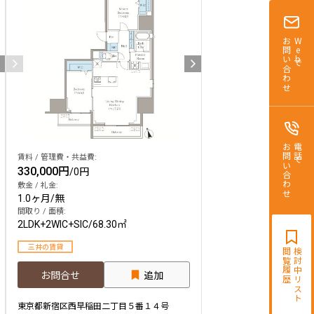
お問い合わせ
Webで
お問い合わせ
電話で
賃料 / 管理費・共益費:
330,000円
/
0円
敷金 / 礼金:
1.0ヶ月
/
無
間取り / 面積:
2LDK+2WIC+SIC
/
68.30㎡
三井の賃貸
閲覧履歴
検討中リスト
お問合せ
追加
東京都新宿区西早稲田二丁目５番１４号