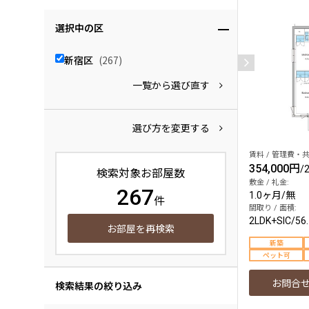
選択中の区
新宿区
(267)
一覧から選び直す
選び方を変更する
賃料 / 管理費・共
354,000円
/
検索対象お部屋数
敷金 / 礼金:
267
1.0ヶ月
/
無
件
間取り / 面積:
2LDK+SIC
/
56
お部屋を再検索
新築
ペット可
お問合
検索結果の絞り込み