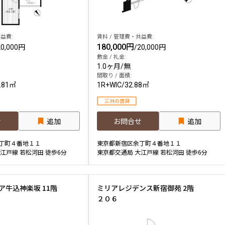
益費:
賃料 / 管理費・共益費:
180,000円
20,000円
/
20,000円
敷金 / 礼金:
1.0ヶ月
/
無
間取り / 面積:
.81㎡
1R+WIC
/
32.88㎡
三井の賃貸
せ
追加
お問合せ
追加
丁町４番地１１
東京都新宿区余丁町４番地１１
江戸線 若松河田 徒歩6分
東京都交通局 大江戸線 若松河田 徒歩6分
ア牛込神楽坂 11階
ミリアレジデンス新宿御苑 2階
２０６