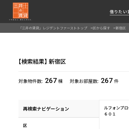
借りたい
「三井の賃貸」レジデントファーストトップ
区から探す
新宿区
About Us
借りたい
貸したい
資産活用
RESIDENT
SERVICE
FIRST CHANNEL
私たちレジデントファーストの思いや
厳選した都心の上質な賃貸マンションを数多
賃貸運営をお考えのオーナー様に
分譲マンションのご購入、売却の
レジデントファーストが提供する
検索結果
新宿区
ご提供するサービスをご紹介します
くご提案します
最適なプランをご提案します
ご相談も承ります
各種サービスをご紹介します
新しい住まいと暮らしの探しに関わる
様々な情報を発信します
267
267
対象物件数
棟
対象お部屋数
件
ルフォンプロ
再検索ナビゲーション
６０１
区