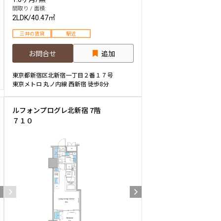
間取り / 面積:
2LDK
/
40.47㎡
三井の賃貸
駅近
お問合せ
追加
東京都新宿区北新宿一丁目２番１７号
東京メトロ 丸ノ内線 西新宿 徒歩8分
ルフォンプログレ北新宿 7階
７１０