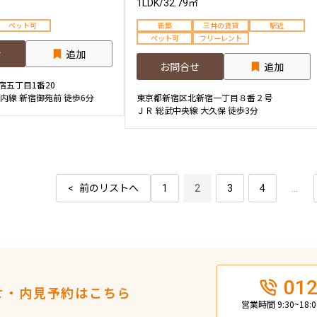
1LDK
/
32.79㎡
ペット可
新築
三井の賃貸
駅近
ペット可
フリーレント
せ
追加
お問合せ
追加
宿五丁目1番20
内線 新宿御苑前 徒歩6分
東京都新宿区北新宿一丁目８番２号
ＪＲ 総武中央線 大久保 徒歩3分
前のリストへ
1
2
3
4
...
012
せ・内見予約はこちら
営業時間 9:30~18