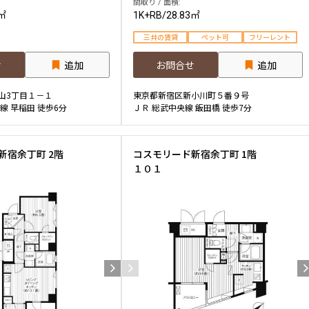
間取り / 面積:
1㎡
1K+RB
/
28.83㎡
三井の賃貸
ペット可
フリーレント
せ
追加
お問合せ
追加
山3丁目１－１
東京都新宿区新小川町５番９号
線 早稲田 徒歩6分
ＪＲ 総武中央線 飯田橋 徒歩7分
新宿余丁町 2階
コスモリード新宿余丁町 1階
１０１