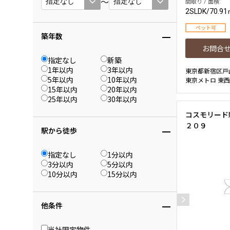
〜
間取り / 面積:
2SLDK
/
70.9
ペット可
築年数
お問合
指定なし
新築
1年以内
3年以内
東京都新宿区戸
5年以内
10年以内
東京メトロ 東西
15年以内
20年以内
25年以内
30年以内
コスモリード
２０９
駅から徒歩
指定なし
1分以内
3分以内
5分以内
10分以内
15分以内
他条件
当社限定物件