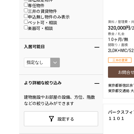
専任物件
三井の賃貸物件
申込無し物件のみ表示
ペット可・相談
賃料 / 管理費・共
320,000円
楽器可・相談
/
敷金 / 礼金:
1.0ヶ月
/
無
間取り / 面積:
入居可能日
2LDK+WIC
/
52
三井の賃貸
お問合
より詳細な絞り込み
東京都新宿区余
東京都交通局 大
建物施設やお部屋の設備、方位、階数
などの絞り込みができます
パークスフィ
１１０１
設定する