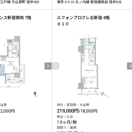
江戸線 牛込柳町 徒歩4分
東京メトロ 丸ノ内線 新宿御苑前 徒歩6分
ンス新宿御苑 7階
ルフォンプログレ北新宿 4階
８１０
益費:
賃料 / 管理費・共益費:
219,000円
12,000円
/
18,000円
敷金 / 礼金:
1.0ヶ月
/
無
間取り / 面積: