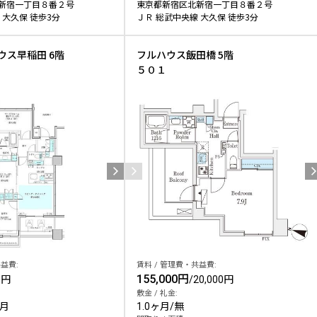
新宿一丁目８番２号
東京都新宿区北新宿一丁目８番２号
 大久保 徒歩3分
ＪＲ 総武中央線 大久保 徒歩3分
ウス早稲田 6階
フルハウス飯田橋 5階
５０１
益費:
賃料 / 管理費・共益費:
155,000円
0円
/
20,000円
敷金 / 礼金:
ヶ月
1.0ヶ月
/
無