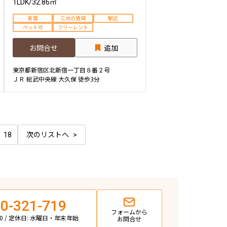
1LDK
/
32.86㎡
新築
三井の賃貸
駅近
ペット可
フリーレント
お問合せ
追加
東京都新宿区北新宿一丁目８番２号
ＪＲ 総武中央線 大久保 徒歩3分
18
次のリストへ
0-321-719
フォームから
:00 / 定休日: 水曜日・年末年始
お問合せ