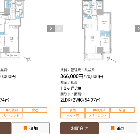
込
新着募集情報
フリーレント
ペット可
コンシェルジュ付き
ブランドマンション
益費:
賃料 / 管理費・共益費:
366,000円
20,000円
/
20,000円
敷金 / 礼金:
1.0ヶ月
/
無
間取り / 面積:
.74㎡
2LDK+2WIC
/
54.97㎡
三井の賃貸
駅近
新築
三井の賃貸
駅近
フリーレント
ペット可
フリーレント
せ
追加
お問合せ
追加