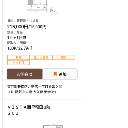
賃料 / 管理費・共益費:
218,000円
/
18,000円
敷金 / 礼金:
1.0ヶ月
/
無
間取り / 面積:
1LDK
/
32.79㎡
新築
三井の賃貸
駅近
ペット可
お問合せ
追加
東京都新宿区北新宿一丁目８番２号
ＪＲ 総武中央線 大久保 徒歩3分
ＶＩＳＴＡ西早稲田 2階
２０１