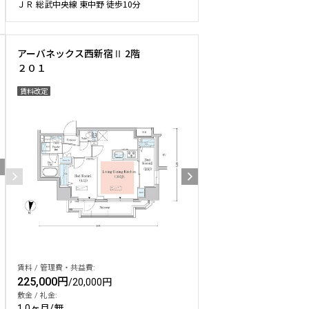
ＪＲ 総武中央線 東中野 徒歩10分
アーバネックス西新宿Ⅱ 2階
２０１
賃料改定
賃料 / 管理費・共益費:
225,000円
/
20,000円
敷金 / 礼金:
1.0ヶ月
/
無