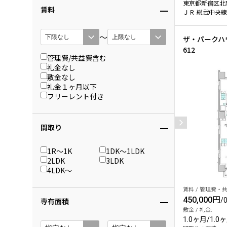
東京都新宿区北
賃料
ＪＲ 総武中央線
〜
ザ・パークハ
612
管理費/共益費含む
礼金なし
敷金なし
礼金１ヶ月以下
フリーレント付き
間取り
1R〜1K
1DK〜1LDK
2LDK
3LDK
4LDK〜
賃料 / 管理費・共
450,000円
専有面積
/
敷金 / 礼金:
1.0ヶ月
/
1.0