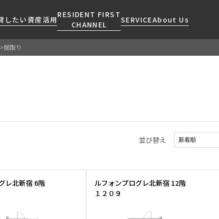
RESIDENT FIRST
貸したい
資産活用
SERVICE
About Us
CHANNEL
間取り
検索する
こだわりから探す
レジデントファーストについて
賃貸運営
販売マンション
NEWS
営業窓口
会社情報
お問い合わせ
お問い合わせ
マンションレポート
会員ページ
人気エリアから探す
こだわり一覧
事業案内
商店街のある暮らし
RESIDENT FIRST
区から探す
プレミアムマンション
MEMBERS登録
採用情報
住まいのコラム
駅・沿線から探す
新築
ご入居・提携サービス
並び替え
ニュースリリース
RESIDENT FIRST
地図から探す
当社限定(港区・渋谷区)
MEMBERS登録
お部屋探しからご契約まで
お問い合わせ
キーワードから探す
当社限定(港区・渋谷区以外)
よくあるご質問
三井不動産企画
グレ北新宿 6階
ルフォンプログレ北新宿 12階
社宅紹介
１２０９
新着情報から探す
分譲賃貸
【仲介会社様向け】当社仲介
ニュースから探す
賃料改定
事業部取り扱い物件入居申