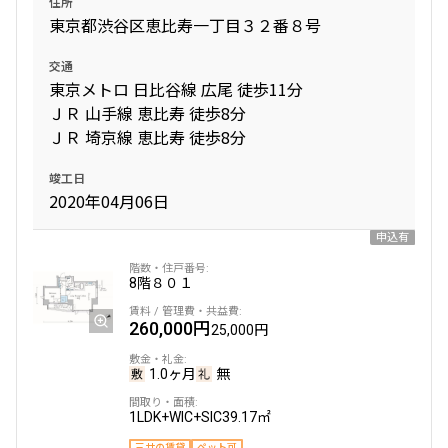
住所
東京都渋谷区恵比寿一丁目３２番８号
交通
東京メトロ 日比谷線 広尾 徒歩11分
ＪＲ 山手線 恵比寿 徒歩8分
ＪＲ 埼京線 恵比寿 徒歩8分
竣工日
2020年04月06日
申込有
8階
８０１
260,000円
25,000円
1.0ヶ月
無
1LDK+WIC+SIC
39.17㎡
三井の賃貸
ペット可