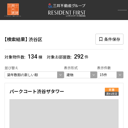
再検索ナビゲーション
区
検索結果
渋谷区
条件保存
選択中の区
渋谷区
(292)
134
292
対象物件数
棟
対象お部屋数
件
一覧から選び直す
並び替え
表示形式
表示件数
選び方を変更する
新着
パークコート渋谷ザタワー
賃料改定
検索対象お部屋数
292
件
お部屋を再検索