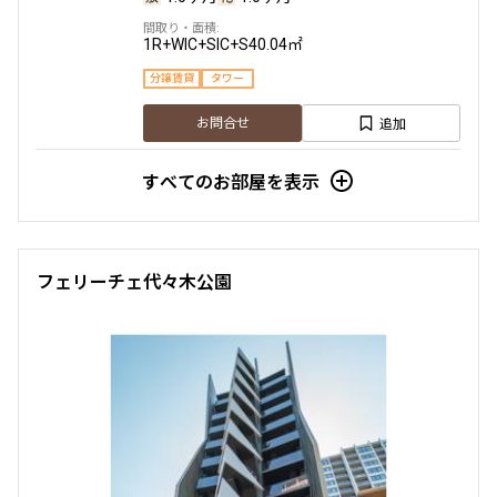
1R+WIC+SIC+S
40.04㎡
分譲賃貸
タワー
追加
お問合せ
すべてのお部屋を表示
36階
3606
1,250,000円
0円
フェリーチェ代々木公園
1.0ヶ月
1.0ヶ月
2LDK+WIC+SIC
110.03㎡
当社限定物件
専任物件
分譲賃貸
タワー
追加
お問合せ