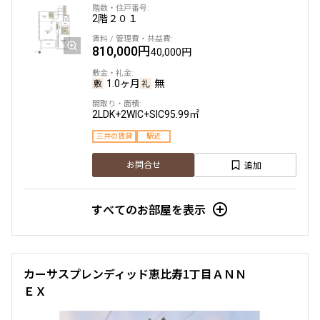
2階
２０１
810,000円
40,000円
1.0ヶ月
無
2LDK+2WIC+SIC
95.99㎡
三井の賃貸
駅近
追加
お問合せ
すべてのお部屋を表示
カーサスプレンディッド恵比寿1丁目ＡＮＮ
ＥＸ