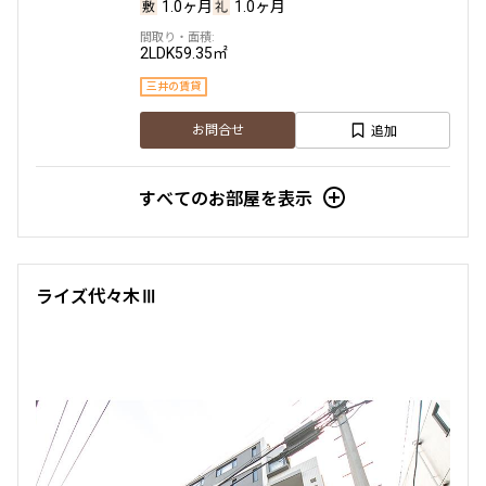
1.0ヶ月
1.0ヶ月
2LDK
59.35㎡
三井の賃貸
追加
お問合せ
すべてのお部屋を表示
ライズ代々木Ⅲ