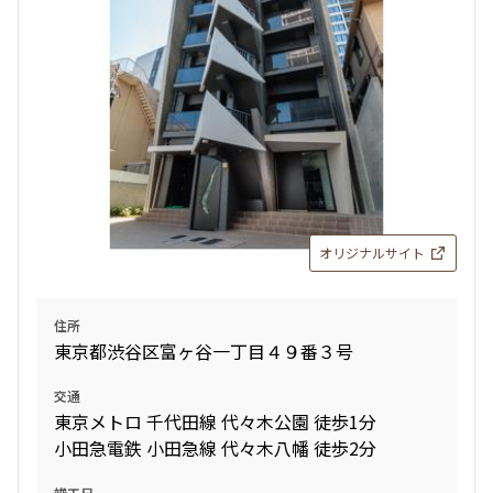
27階
2710
770,000円
0円
2.0ヶ月
1.0ヶ月
3LDK+WIC+SIC+S
74.87㎡
分譲賃貸
タワー
オリジナルサイト
追加
お問合せ
住所
東京都渋谷区富ヶ谷一丁目４９番３号
交通
東京メトロ 千代田線 代々木公園 徒歩1分
小田急電鉄 小田急線 代々木八幡 徒歩2分
竣工日