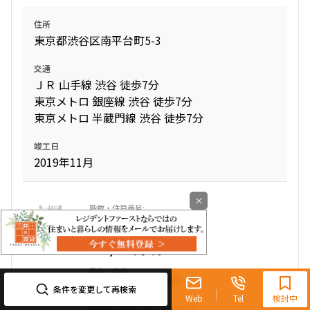
住所
東京都渋谷区南平台町5-3
交通
ＪＲ 山手線 渋谷 徒歩7分
東京メトロ 銀座線 渋谷 徒歩7分
東京メトロ 半蔵門線 渋谷 徒歩7分
竣工日
2019年11月
×
3階
312
750,000円
0円
0120-321-719
2.0ヶ月
1.0ヶ月
9:30~18:00（水曜定休）
条件を変更して再検索
Web
Tel
検討中