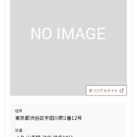
検索結果の絞り込み
賃料
〜
管理費/共益費含む
礼金なし
敷金なし
礼金１ヶ月以下
フリーレント付き
オリジナルサイト
間取り
住所
東京都渋谷区宇田川町1番12号
1R〜1K
1DK〜1LDK
2LDK
3LDK
交通
4LDK〜