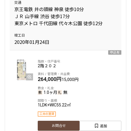
交通
京王電鉄 井の頭線 神泉 徒歩10分
ＪＲ 山手線 渋谷 徒歩17分
東京メトロ 千代田線 代々木公園 徒歩12分
竣工日
2020年01月24日
申込有
2階
２０２
264,000円
15,000円
1.0ヶ月
無
1LDK+WIC
55.22㎡
三井の賃貸
追加
お問合せ