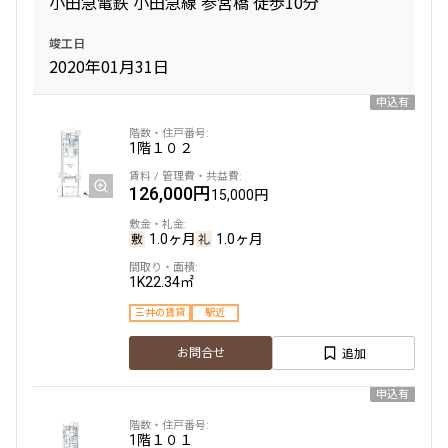
小田急電鉄 小田急線 参宮橋 徒歩10分
竣工日
2020年01月31日
申込有
1階
１０２
126,000円
15,000円
1.0ヶ月
1.0ヶ月
1K
22.34㎡
三井の賃貸
駅近
追加
お問合せ
申込有
1階
１０１