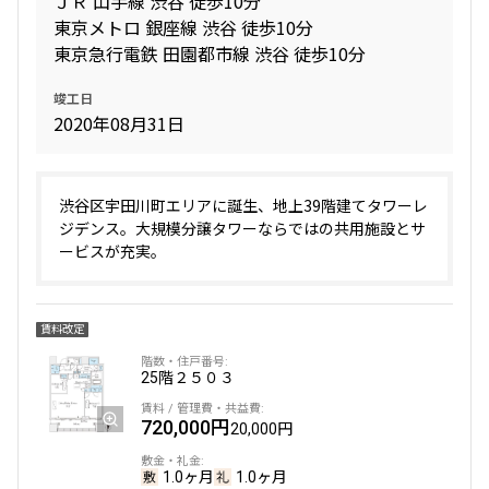
ＪＲ 山手線 渋谷 徒歩10分
東京メトロ 銀座線 渋谷 徒歩10分
東京急行電鉄 田園都市線 渋谷 徒歩10分
専有面積
竣工日
〜
2020年08月31日
築年数
渋谷区宇田川町エリアに誕生、地上39階建てタワーレ
ジデンス。大規模分譲タワーならではの共用施設とサ
指定なし
新築
ービスが充実。
1年以内
3年以内
5年以内
10年以内
15年以内
20年以内
25年以内
30年以内
賃料改定
25階
２５０３
駅から徒歩
720,000円
20,000円
指定なし
1分以内
3分以内
5分以内
1.0ヶ月
1.0ヶ月
10分以内
15分以内