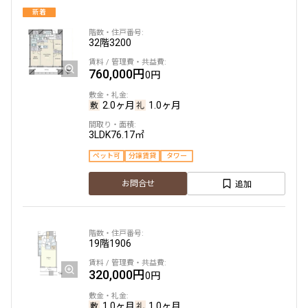
新着
設定する
32階
3200
760,000円
0円
検索対象お部屋数
2.0ヶ月
1.0ヶ月
292
件
3LDK
76.17㎡
お部屋を再検索
ペット可
分譲賃貸
タワー
追加
お問合せ
19階
1906
320,000円
0円
1.0ヶ月
1.0ヶ月