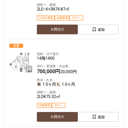
2LD･K+3N
74.87㎡
他条件
三井の賃貸
分譲賃貸
タワー
当社限定物件
追加
お問合せ
専任物件
三井の賃貸物件
申込無し物件のみ表示
新着
ペット可・相談
楽器可・相談
14階
1400
700,000円
20,000円
入居可能日
1.0ヶ月
1.0ヶ月
2LDK
75.32㎡
分譲賃貸
タワー
より詳細な絞り込み
追加
お問合せ
建物施設やお部屋の設備、方位、階数などの絞り込みが
できます