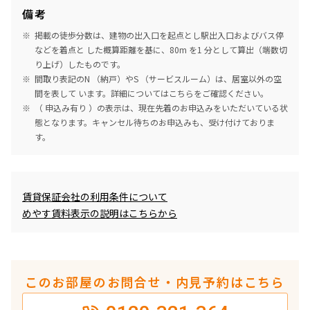
備考
掲載の徒歩分数は、建物の出入口を起点とし駅出入口およびバス停
などを着点と した概算距離を基に、80m を1 分として算出（端数切
り上げ）したものです。
間取り表記のN （納戸）やS （サービスルーム）は、居室以外の空
間を表して います。詳細については
こちら
をご確認ください。
（ 申込み有り ）の表示は、現在先着のお申込みをいただいている状
態となります。キャンセル待ちのお申込みも、受け付けておりま
す。
めやす賃料表示
賃貸保証会社の利用条件について
めやす賃料表示の説明はこちらから
このお部屋のお問合せ・内見予約はこちら