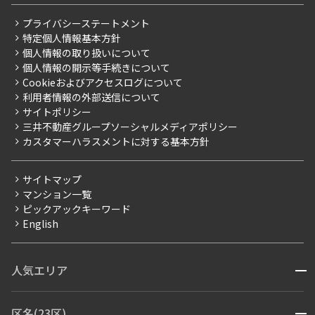
レジデントファーストについて
RESIDENT FIRST MEMBERS登録
RESIDENT FIRST MEMBERS登録
こだわりから探す
プライバシーステートメント
会社情報
ご入居・提携サービス
特定個人情報基本方針
こだわり一覧
事業案内
個人情報の取り扱いについて
お部屋探しからご契約まで
プレミアムマンション
個人情報の開示等手続きについて
採用情報
よくあるご質問
Cookieおよびアクセスログについて
新築
ニュースリリース
社宅紹介
利用者情報の外部送信について
当社限定（港区・渋谷区）
サイトポリシー
お問い合わせ
【仲介会社様向け】当社仲介事業部取り扱い物件入居申込
三井不動産グループソーシャルメディアポリシー
当社限定（港区・渋谷区以外）
カスタマーハラスメントに対する基本方針
三井不動産企画
分譲賃貸
サイトマップ
賃料改定
マンション一覧
ピックアックキーワード
フリーレント
English
ペット可
コンシェルジュ付き
人気エリア
開閉
ブランドマンション
赤坂・六本木
広尾・麻布・麻布十番
虎ノ門・麻布台
区名(23区)
開閉