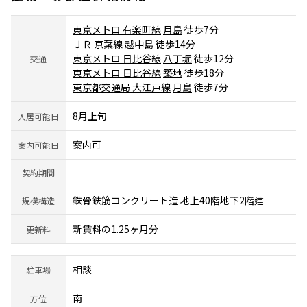
東京メトロ 有楽町線
月島
徒歩7分
ＪＲ 京葉線
越中島
徒歩14分
東京メトロ 日比谷線
八丁堀
徒歩12分
交通
東京メトロ 日比谷線
築地
徒歩18分
東京都交通局 大江戸線
月島
徒歩7分
8月上旬
入居可能日
案内可
案内可能日
契約期間
鉄骨鉄筋コンクリート造 地上40階地下2階建
規模構造
新賃料の1.25ヶ月分
更新料
相談
駐車場
南
方位