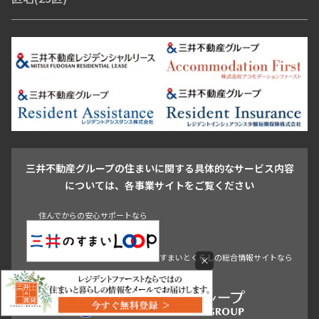
青山・表参道・原宿
白金・目黒
高輪・五反田・大崎
恵比寿・代官山・中目黒
渋谷・松濤・代々木上原
番町・四谷・九段
港区
渋谷区
中央区
新宿区
文京区
千代田区
目黒区
日本橋・銀座
市ヶ谷・神楽坂・飯田橋
三田・芝・浜松町
品川区
世田谷区
大田区
江東区
台東区
墨田区
中野区
芝浦・汐留・品川
月島・勝どき・豊洲
本郷・春日・小石川
豊島区
杉並区
板橋区
北区
練馬区
荒川区
足立区
新宿・代々木
目白・高田馬場・早稲田
中野・荻窪
葛飾区
江戸川区
池尻大橋・三軒茶屋
祐天寺・学芸大学・自由が丘
駒沢・用賀・二子玉川
成城・砧
池袋・板橋・王子
戸越・大井・蒲田
三井不動産グループの住まいに関する具体的なサービス内容
青山
渋谷
東京・大手町
新宿
品川
目黒・中目黒
については、各事業サイトをご覧ください
神田・御茶ノ水・秋葉原
初台・幡ヶ谷・笹塚
住んでからの安心サポートなら
すまいとくらしの総合情報サイトなら
×