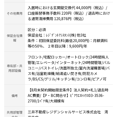
入居時における玄関錠交換代 44,000円（税込）/
口座振替事務手数料 220円（税込）/ 退去時におけ
その他費用
る通常清掃費用 120,876円（税込）
区分：必須
保証会社：ﾚｼﾞﾃﾞﾝﾄｱｼｽﾀﾝｽ(株) 他3社
保証会社情
報
条件：初回保証委託料(最低20,000円)：月額賃料
等の50％、 ２年目以降：9,600円/年
フロント/宅配ロッカー/オートロック/24時間有人
管理/エレベータ/インターネット/24時間管理/バル
専有部・共
コニー/バストイレ/洗面所独立/室内洗濯機置場/バ
用部設備
ス有/浴室乾燥機/給湯追い焚き有/防犯カメ
ラ/BS/CS/グリル/キッチン有/コンロ有/ピアノ可
【8月末契約開始限定条件】法人契約+礼1/退去時
AC費要/【P・BC問合せ】ﾋﾟｱｳｴｽﾄﾊｳｽ03-3536-
備考
2700/1ﾍﾟﾅ有/大規模有
三井不動産レジデンシャルサービス株式会社 湾
共用部管理
会社