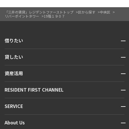
「三井の賃貸」レジデントファーストトップ
区から探す
中央区
リバーポイントタワー
19階１９０７
開閉
借りたい
検索する
開閉
貸したい
人気エリアから探す
賃貸運営
区から探す
開閉
資産活用
お問い合わせ
駅・沿線から探す
販売マンション
地図から探す
開閉
RESIDENT FIRST CHANNEL
お問い合わせ
キーワードから探す
NEWS
開閉
SERVICE
新着情報から探す
マンションレポート
ニュースから探す
営業窓口
商店街のある暮らし
開閉
About Us
新着募集情報
会員ページ
住まいのコラム