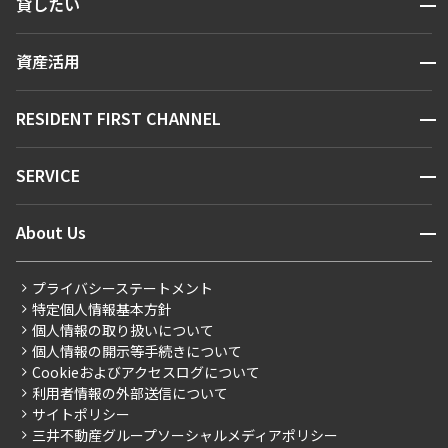
開閉
貸したい
人気エリアから探す
賃貸運営
区から探す
開閉
資産活用
お問い合わせ
駅・沿線から探す
販売マンション
地図から探す
開閉
RESIDENT FIRST CHANNEL
お問い合わせ
キーワードから探す
NEWS
開閉
SERVICE
新着情報から探す
マンションレポート
ニュースから探す
営業窓口
商店街のある暮らし
開閉
About Us
新着募集情報
会員ページ
住まいのコラム
レジデントファーストについて
RESIDENT FIRST MEMBERS登録
RESIDENT FIRST MEMBERS登録
こだわりから探す
プライバシーステートメント
会社情報
ご入居・提携サービス
特定個人情報基本方針
こだわり一覧
事業案内
個人情報の取り扱いについて
お部屋探しからご契約まで
プレミアムマンション
個人情報の開示等手続きについて
採用情報
よくあるご質問
Cookieおよびアクセスログについて
新築
ニュースリリース
社宅紹介
利用者情報の外部送信について
当社限定（港区・渋谷区）
サイトポリシー
お問い合わせ
【仲介会社様向け】当社仲介事業部取り扱い物件入居申込
三井不動産グループソーシャルメディアポリシー
当社限定（港区・渋谷区以外）