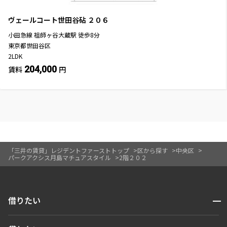
ヴェールコート世田谷砧
２０６
小田急線
祖師ヶ谷大蔵駅
徒歩
8
分
東京都世田谷区
2LDK
204,000
賃料
円
「三井の賃貸」レジデントファーストトップ
区から探す
中央区
パークアクシス月島マチュアスタイル
2階２０２
開閉
借りたい
検索する