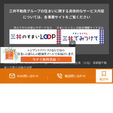
戸越・大井・蒲田
三井不動産グループの住まいに関する具体的なサービス内容
青山
渋谷
東京・大手町
新宿
品川
目黒・中目黒
については、各事業サイトをご覧ください
神田・御茶ノ水・秋葉原
初台・幡ヶ谷・笹塚
住んでからの安心サポートなら
すまいとくらしの総合情報サイトなら
×
東京都知事（3）第96482号 （一社） 不動産流通経営協会会員 （公社） 首都圏不動
0120-321-364
産公正取引協議会加盟
〒107-0052 東京都港区赤坂八丁目4番14号 青山タワープレイス4階
9:30~18:00（水曜定休）
Web問い合わせ
電話問い合わせ
三井の賃貸「いちばんに、住む人のこと。」 東京都心を中心とした豊富な賃貸マン
検討中
ションのご紹介。
理想の高級賃貸物件は見つかりましたか？エリアや駅などの条件面を変えて検索す
ればきっと理想の物件に巡り合えます。
都心の高級賃貸物件探しは[三井の賃貸]レジデントファーストで！
Copyright © RESIDENT FIRST Co.,Ltd. All Rights Reserved.