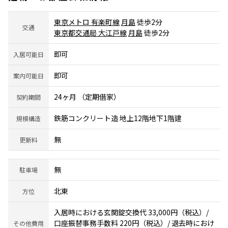
東京メトロ 有楽町線
月島
徒歩2分
交通
東京都交通局 大江戸線
月島
徒歩2分
即可
入居可能日
即可
案内可能日
24ヶ月 （定期借家）
契約期間
鉄筋コンクリート造 地上12階地下1階建
規模構造
無
更新料
無
駐車場
北東
方位
入居時における玄関錠交換代 33,000円（税込）/
口座振替事務手数料 220円（税込）/ 退去時におけ
その他費用