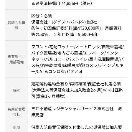
る通常清掃費用 74,856円（税込）
区分：必須
保証会社：ﾚｼﾞﾃﾞﾝﾄｱｼｽﾀﾝｽ(株) 他3社
保証会社情
報
条件：初回保証委託料(最低20,000円)：月額賃料
等の50％、 ２年目以降：9,600円/年
フロント/宅配ロッカー/オートロック/自転車置場/
バイク置場/敷地内ごみ置場/エレベータ/インター
専有部・共
ネット/バルコニー/バストイレ/室内洗濯機置場/バ
用部設備
ス有/浴室乾燥機/床暖房/防犯カメラ/ディンプルキ
ー/CATV/コンロ有/ピアノ可
短期解約違約金有り/再締結可/保証会社利用必須
(大手法人等保証会社未加入敷金2ヶ月)/ﾍﾟｯﾄ1匹迄
備考
可(敷金1ヶ月積増）
三井不動産レジデンシャルサービス株式会社 湾
共用部管理
会社
岸支店
借家人賠償責任保険を付帯した火災保険に加入要
保険