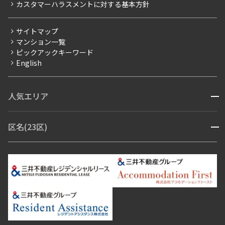
カスタマーハラスメントに対する基本方針
三井不動産企画
分譲賃貸
サイトマップ
賃料改定
マンション一覧
ピックアックキーワード
フリーレント
English
ペット可
コンシェルジュ付き
人気エリア
開閉
ブランドマンション
赤坂・六本木
広尾・麻布・麻布十番
虎ノ門・麻布台
区名(23区)
開閉
青山・表参道・原宿
白金・目黒
高輪・五反田・大崎
恵比寿・代官山・中目黒
渋谷・松濤・代々木上原
番町・四谷・九段
港区
渋谷区
中央区
新宿区
文京区
千代田区
目黒区
日本橋・銀座
市ヶ谷・神楽坂・飯田橋
三田・芝・浜松町
品川区
世田谷区
大田区
江東区
台東区
墨田区
中野区
芝浦・汐留・品川
月島・勝どき・豊洲
本郷・春日・小石川
豊島区
杉並区
板橋区
北区
練馬区
荒川区
足立区
新宿・代々木
目白・高田馬場・早稲田
中野・荻窪
葛飾区
江戸川区
池尻大橋・三軒茶屋
祐天寺・学芸大学・自由が丘
駒沢・用賀・二子玉川
成城・砧
池袋・板橋・王子