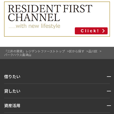
「三井の賃貸」レジデントファーストトップ
区から探す
品川区
パークハウス島津山
開閉
借りたい
検索する
開閉
貸したい
人気エリアから探す
賃貸運営
区から探す
開閉
資産活用
お問い合わせ
駅・沿線から探す