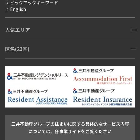
ピックアックキーワード
フリーレント
English
ペット可
コンシェルジュ付き
人気エリア
開閉
ブランドマンション
赤坂・六本木
広尾・麻布・麻布十番
虎ノ門・麻布台
区名(23区)
開閉
青山・表参道・原宿
白金・目黒
高輪・五反田・大崎
恵比寿・代官山・中目黒
渋谷・松濤・代々木上原
番町・四谷・九段
港区
渋谷区
中央区
新宿区
文京区
千代田区
目黒区
日本橋・銀座
市ヶ谷・神楽坂・飯田橋
三田・芝・浜松町
品川区
世田谷区
大田区
江東区
台東区
墨田区
中野区
芝浦・汐留・品川
月島・勝どき・豊洲
本郷・春日・小石川
豊島区
杉並区
板橋区
北区
練馬区
荒川区
足立区
新宿・代々木
目白・高田馬場・早稲田
中野・荻窪
葛飾区
江戸川区
池尻大橋・三軒茶屋
祐天寺・学芸大学・自由が丘
駒沢・用賀・二子玉川
成城・砧
池袋・板橋・王子
戸越・大井・蒲田
三井不動産グループの住まいに関する具体的なサービス内容
青山
渋谷
東京・大手町
新宿
品川
目黒・中目黒
については、各事業サイトをご覧ください
神田・御茶ノ水・秋葉原
初台・幡ヶ谷・笹塚