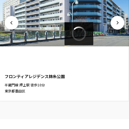
フロンティアレジデンス錦糸公園
半蔵門線
押上駅
徒歩
10
分
東京都墨田区