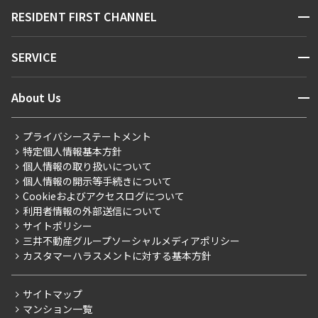
販売マンション
地図から探す
開閉
RESIDENT FIRST CHANNEL
お問い合わせ
キーワードから探す
NEWS
開閉
SERVICE
新着情報から探す
マンションレポート
ニュースから探す
営業窓口
商店街のある暮らし
開閉
About Us
新着募集情報
会員ページ
住まいのコラム
レジデントファーストについて
RESIDENT FIRST MEMBERS登録
RESIDENT FIRST MEMBERS登録
こだわりから探す
プライバシーステートメント
会社情報
ご入居・提携サービス
特定個人情報基本方針
こだわり一覧
事業案内
個人情報の取り扱いについて
お部屋探しからご契約まで
プレミアムマンション
個人情報の開示等手続きについて
採用情報
よくあるご質問
Cookieおよびアクセスログについて
新築
ニュースリリース
社宅紹介
利用者情報の外部送信について
当社限定（港区・渋谷区）
サイトポリシー
お問い合わせ
【仲介会社様向け】当社仲介事業部取り扱い物件入居申込
三井不動産グループソーシャルメディアポリシー
当社限定（港区・渋谷区以外）
カスタマーハラスメントに対する基本方針
三井不動産企画
分譲賃貸
サイトマップ
賃料改定
マンション一覧