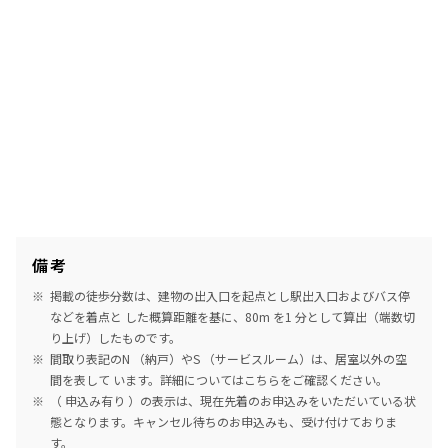
備考
掲載の徒歩分数は、建物の出入口を起点とし駅出入口およびバス停
などを着点と した概算距離を基に、80m を1 分として算出（端数切
り上げ）したものです。
間取り表記のN （納戸）やS （サービスルーム）は、居室以外の空
間を表して います。詳細については
こちら
をご確認ください。
（ 申込み有り ）の表示は、現在先着のお申込みをいただいている状
態となります。キャンセル待ちのお申込みも、受け付けておりま
す。