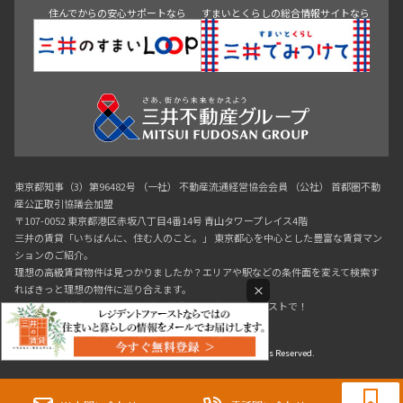
住んでからの安心サポートなら
すまいとくらしの総合情報サイトなら
東京都知事（3）第96482号 （一社） 不動産流通経営協会会員 （公社） 首都圏不動
産公正取引協議会加盟
〒107-0052 東京都港区赤坂八丁目4番14号 青山タワープレイス4階
三井の賃貸「いちばんに、住む人のこと。」 東京都心を中心とした豊富な賃貸マン
ションのご紹介。
理想の高級賃貸物件は見つかりましたか？エリアや駅などの条件面を変えて検索す
×
ればきっと理想の物件に巡り合えます。
都心の高級賃貸物件探しは[三井の賃貸]レジデントファーストで！
Copyright © RESIDENT FIRST Co.,Ltd. All Rights Reserved.
0120-321-719
9:30~18:00（水曜定休）