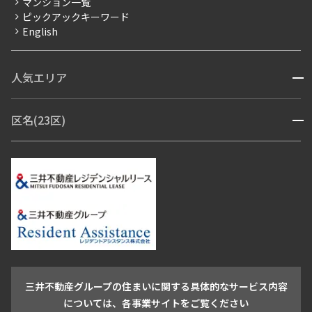
マンション一覧
ピックアックキーワード
フリーレント
English
ペット可
コンシェルジュ付き
人気エリア
開閉
ブランドマンション
赤坂・六本木
広尾・麻布・麻布十番
虎ノ門・麻布台
区名(23区)
開閉
青山・表参道・原宿
白金・目黒
高輪・五反田・大崎
恵比寿・代官山・中目黒
渋谷・松濤・代々木上原
番町・四谷・九段
港区
渋谷区
中央区
新宿区
文京区
千代田区
目黒区
日本橋・銀座
市ヶ谷・神楽坂・飯田橋
三田・芝・浜松町
品川区
世田谷区
大田区
江東区
台東区
墨田区
中野区
芝浦・汐留・品川
月島・勝どき・豊洲
本郷・春日・小石川
豊島区
杉並区
板橋区
北区
練馬区
荒川区
足立区
新宿・代々木
目白・高田馬場・早稲田
中野・荻窪
葛飾区
江戸川区
池尻大橋・三軒茶屋
祐天寺・学芸大学・自由が丘
駒沢・用賀・二子玉川
成城・砧
池袋・板橋・王子
戸越・大井・蒲田
三井不動産グループの住まいに関する具体的なサービス内容
青山
渋谷
東京・大手町
新宿
品川
目黒・中目黒
については、各事業サイトをご覧ください