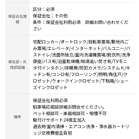
区分：必須
保証会社：その他
保証会社情
報
条件：保証会社利用必須 詳細お問い合わせくだ
さい
宅配ロッカー/オートロック/自転車置場/敷地内ご
み置場/エレベータ/インターネット/バルコニー/バ
ストイレ/洗面所独立/室内洗濯機置場/脱衣所/洗浄
便座/バス有/浴室乾燥機/給湯追い焚き有/TVモニ
専有部・共
用部設備
タ付インタホン/床暖房/防犯カメラ/システムＫ/キ
ッチン有/コンロ有/フローリング/照明/角住戸/ク
ロゼット/ウォークインクロゼット/下駄箱/シュー
ズインクロゼット
保証会社利用必須
駐車場応相談詳細お問合せください。
ペット相談可・楽器相談可・喫煙不可
備考
駆付けサポート24借主加入
退去時:室内清掃・エアコン洗浄・浄水器カートリ
ッジ交換費借主負担