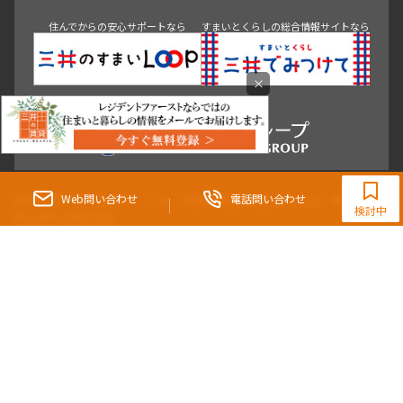
神田・御茶ノ水・秋葉原
初台・幡ヶ谷・笹塚
住んでからの安心サポートなら
すまいとくらしの総合情報サイトなら
×
0120-321-983
9:30~18:00（水曜定休）
Web問い合わせ
電話問い合わせ
東京都知事（3）第96482号 （一社） 不動産流通経営協会会員 （公社） 首都圏不動
検討中
産公正取引協議会加盟
〒107-0052 東京都港区赤坂八丁目4番14号 青山タワープレイス4階
三井の賃貸「いちばんに、住む人のこと。」 東京都心を中心とした豊富な賃貸マン
ションのご紹介。
理想の高級賃貸物件は見つかりましたか？エリアや駅などの条件面を変えて検索す
ればきっと理想の物件に巡り合えます。
都心の高級賃貸物件探しは[三井の賃貸]レジデントファーストで！
Copyright © RESIDENT FIRST Co.,Ltd. All Rights Reserved.