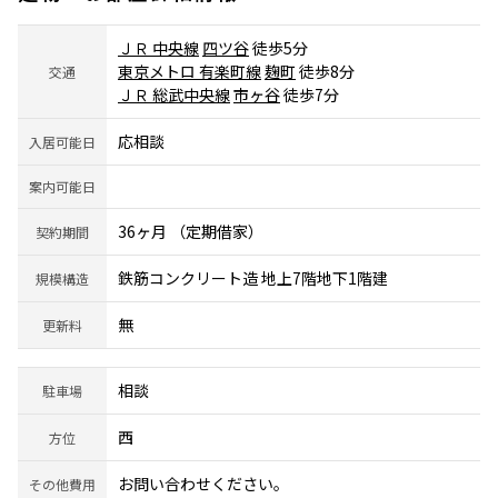
ＪＲ 中央線
四ツ谷
徒歩5分
東京メトロ 有楽町線
麹町
徒歩8分
交通
ＪＲ 総武中央線
市ヶ谷
徒歩7分
応相談
入居可能日
案内可能日
36ヶ月 （定期借家）
契約期間
鉄筋コンクリート造 地上7階地下1階建
規模構造
無
更新料
相談
駐車場
西
方位
お問い合わせください。
その他費用