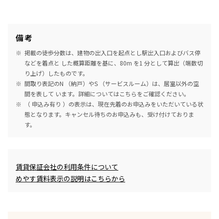
備考
掲載の徒歩分数は、建物の出入口を起点とし駅出入口およびバス停
などを着点と した概算距離を基に、80m を1 分として算出（端数切
り上げ）したものです。
間取り表記のN （納戸）やS （サービスルーム）は、居室以外の空
間を表して います。詳細については
こちら
をご確認ください。
（ 申込み有り ）の表示は、現在先着のお申込みをいただいている状
態となります。キャンセル待ちのお申込みも、受け付けておりま
す。
めやす賃料表示
賃貸保証会社の利用条件について
めやす賃料表示の説明はこちらから