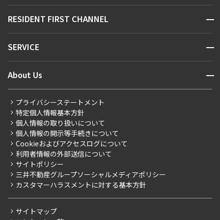
販売マンション
地図から探す
開閉
RESIDENT FIRST CHANNEL
お問い合わせ
キーワードから探す
NEWS
開閉
SERVICE
新着情報から探す
マンションレポート
ニュースから探す
営業窓口
商店街のある暮らし
開閉
About Us
新着募集情報
会員ページ
住まいのコラム
レジデントファーストについて
RESIDENT FIRST MEMBERS登録
RESIDENT FIRST MEMBERS登録
こだわりから探す
プライバシーステートメント
会社情報
ご入居・提携サービス
特定個人情報基本方針
こだわり一覧
事業案内
個人情報の取り扱いについて
お部屋探しからご契約まで
プレミアムマンション
個人情報の開示等手続きについて
採用情報
よくあるご質問
Cookieおよびアクセスログについて
新築
ニュースリリース
社宅紹介
利用者情報の外部送信について
当社限定（港区・渋谷区）
サイトポリシー
お問い合わせ
【仲介会社様向け】当社仲介事業部取り扱い物件入居申込
三井不動産グループソーシャルメディアポリシー
当社限定（港区・渋谷区以外）
カスタマーハラスメントに対する基本方針
三井不動産企画
分譲賃貸
サイトマップ
賃料改定