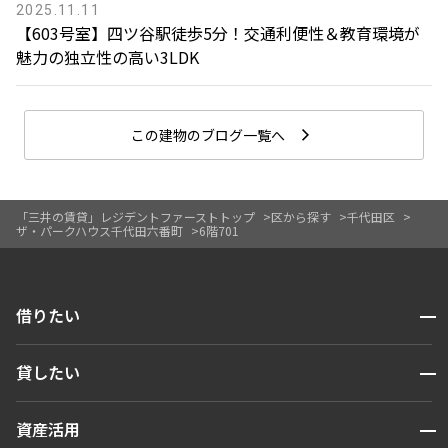
2025.11.11
【603号室】四ツ谷駅徒歩5分！交通利便性＆教育環境が
魅力の独立性の高い3LDK
この建物のブログ一覧へ
「三井の賃貸」レジデントファーストトップ
区から探す
千代田区
ザ・パークハウス千代田六番町
6階701
開閉
借りたい
検索する
開閉
貸したい
人気エリアから探す
賃貸運営
区から探す
開閉
資産活用
お問い合わせ
駅・沿線から探す