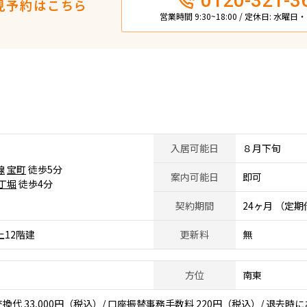
0120-321-3
見予約はこちら
営業時間 9:30~18:00 / 定休日: 水曜
入居可能日
８月下旬
線
宝町
徒歩5分
案内可能日
即可
丁堀
徒歩4分
契約期間
24ヶ月 （定
上12階建
更新料
無
方位
南東
代 33,000円（税込）/ 口座振替事務手数料 220円（税込）/ 退去時に