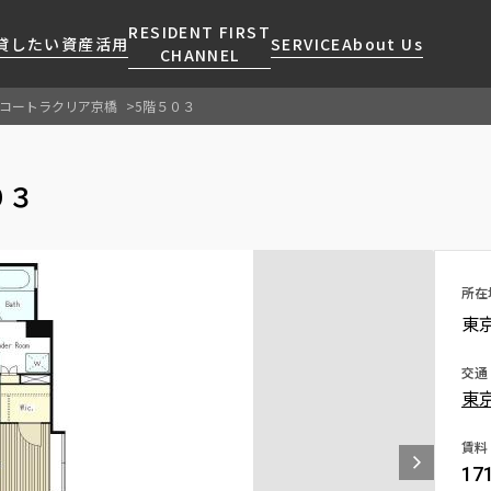
RESIDENT FIRST
貸したい
資産活用
SERVICE
About Us
CHANNEL
コートラクリア京橋
5階５０３
検索する
こだわりから探す
レジデントファーストについて
賃貸運営
販売マンション
NEWS
営業窓口
０３
会社情報
お問い合わせ
お問い合わせ
マンションレポート
会員ページ
人気エリアから探す
こだわり一覧
事業案内
商店街のある暮らし
RESIDENT FIRST
区から探す
プレミアムマンション
MEMBERS登録
採用情報
住まいのコラム
駅・沿線から探す
新築
所在
ご入居・提携サービス
東
ニュースリリース
RESIDENT FIRST
地図から探す
当社限定(港区・渋谷区)
MEMBERS登録
お部屋探しからご契約まで
お問い合わせ
キーワードから探す
当社限定(港区・渋谷区以外)
交通
よくあるご質問
東
三井不動産企画
社宅紹介
新着情報から探す
分譲賃貸
賃料
【仲介会社様向け】当社仲介
17
ニュースから探す
賃料改定
事業部取り扱い物件入居申