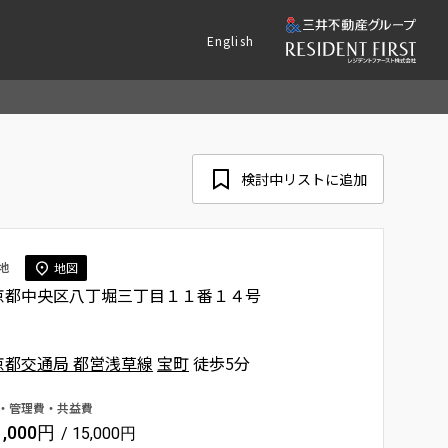
English
検討中リストに追加
地
地図
京都中央区八丁堀三丁目１１番１４号
京都交通局 都営浅草線
宝町
徒歩5分
・管理費・共益費
1,000円
/ 15,000円