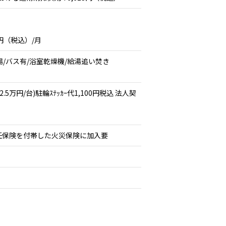
円（税込）/月
場/バス有/浴室乾燥機/給湯追い焚き
万円/台)駐輪ｽﾃｯｶｰ代1,100円税込 法人契
任保険を付帯した火災保険に加入要