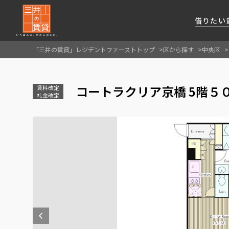
借りたい
「三井の賃貸」レジデントファーストトップ
区から探す
中央区
About Us
借りたい
貸したい
資産活用
RESIDENT
SERVICE
コートラクリア京橋 5階５
FIRST CHANNEL
賃料改定
礼金改定
私たちレジデントファーストの思いや
厳選した都心の上質な賃貸マンションを数多
賃貸運営をお考えのオーナー様に
分譲マンションのご購入、売却の
レジデントファーストが提供する
ご提供するサービスをご紹介します
くご提案します
最適なプランをご提案します
ご相談も承ります
各種サービスをご紹介します
新しい住まいと暮らしの探しに関わる
様々な情報を発信します