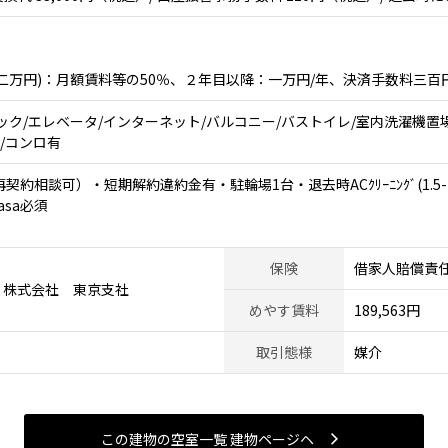
二万円)：月額賃料等の50％、２年目以降：一万円/年、決済手数料三百
ック/エレベータ/インターネット/バルコニー/バストイレ/室内洗濯機置
有/コンロ有
約相談可）・短期解約違約金有・駐輪場1台・退去時ACｸﾘｰﾆﾝｸﾞ(1.5-2.5
sa必須
保険
借家人賠償責
ィ株式会社 東京支社
めやす賃料
189,563円
取引態様
媒介
この建物の空室一覧 建物ページヘ