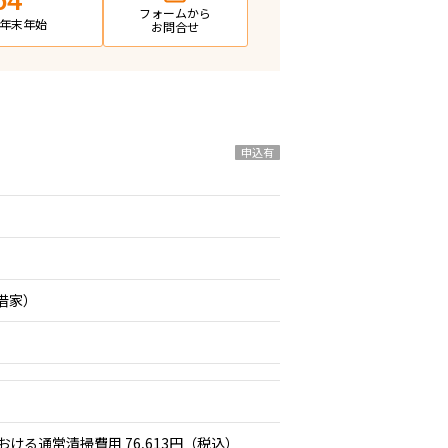
64
フォームから
日・年末年始
お問合せ
申込有
期借家）
おける通常清掃費用 76,613円（税込）