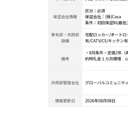
区分：必須
保証会社情報
保証会社：(株)Casa
条件：初回保証料(最低
専有部・共用部
宅配ロッカー/オートロ
設備
有/CATV/CS/キッチン
・8月条件・定借2年（再契
備考
約時礼金１カ月積増 ca
共用部管理会社
グローバルコミュニテ
情報更新日
2026年08月08日