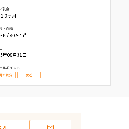
／礼金
/ 1.0ヶ月
り・面積
･K / 40.97㎡
日
05年08月31日
ールポイント
井の賃貸
駅近