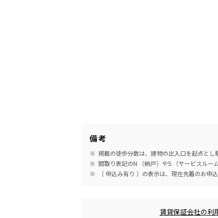
備考
掲載の徒歩分数は、建物の出入口を起点とし駅
間取り表記のN （納戸）やS （サービスル
（ 申込み有り ）の表示は、現在先着のお申
めやす賃料表示
賃貸保証会社の利