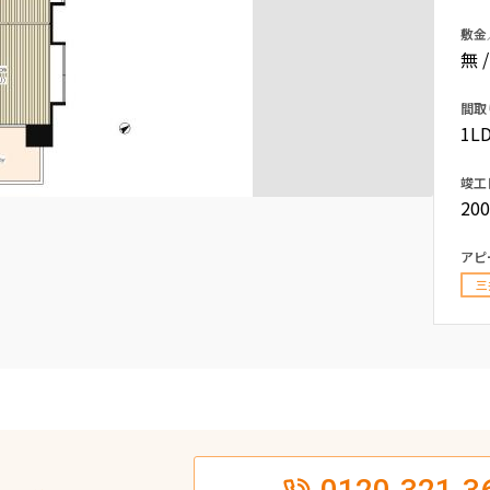
込
新着募集情報
敷金
フリーレント
無 
ペット可
間取
コンシェルジュ付き
1LD
ブランドマンション
竣工
20
アピ
三