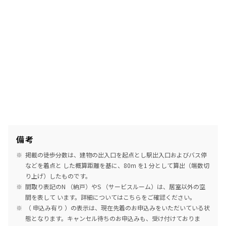
備考
掲載の徒歩分数は、建物の出入口を起点とし駅出入口およびバス停
などを着点と した概算距離を基に、80m を1 分として算出（端数切
り上げ）したものです。
間取り表記のN （納戸）やS （サービスルーム）は、居室以外の空
間を表して います。詳細については
こちら
をご確認ください。
（ 申込み有り ）の表示は、現在先着のお申込みをいただいている状
態となります。キャンセル待ちのお申込みも、受け付けておりま