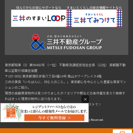
住んでからの安心サポートなら
すまいとくらしの総合情報サイトなら
東京都知事（3）第96482号 （一社） 不動産流通経営協会会員 （公社） 首都圏不動
産公正取引協議会加盟
〒107-0052 東京都港区赤坂八丁目4番14号 青山タワープレイス4階
三井の賃貸「いちばんに、住む人のこと。」 東京都心を中心とした豊富な賃貸マン
ションのご紹介。
理想の高級賃貸物件は見つかりましたか？エリアや駅などの条件面を変えて検索す
×
ればきっと理想の物件に巡り合えます。
都心の高級賃貸物件探しは[三井の賃貸]レジデントファーストで！
Copyright © RESIDENT FIRST Co.,Ltd. All Rights Reserved.
0120-321-719