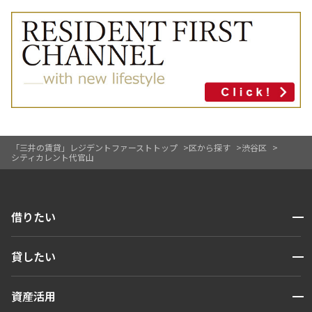
「三井の賃貸」レジデントファーストトップ
区から探す
渋谷区
シティカレント代官山
開閉
借りたい
検索する
開閉
貸したい
人気エリアから探す
賃貸運営
区から探す
開閉
資産活用
お問い合わせ
駅・沿線から探す