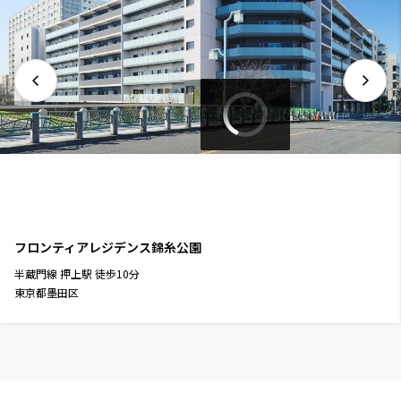
フロンティアレジデンス錦糸公園
半蔵門線
押上駅
徒歩
10
分
東京都墨田区