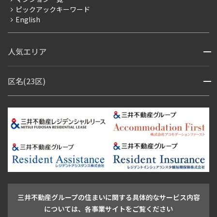
ピックアックキーワード
フリーレント
English
ペット可
コンシェルジュ付き
人気エリア
開閉
ブランドマンション
赤坂・六本木
広尾・麻布・麻布十番
虎ノ門・麻布台
区名(23区)
開閉
青山・表参道・原宿
白金・目黒
高輪・五反田・大崎
恵比寿・代官山・中目黒
渋谷・松濤・代々木上原
番町・四谷・九段
港区
渋谷区
中央区
新宿区
文京区
千代田区
目黒区
日本橋・銀座
市ヶ谷・神楽坂・飯田橋
三田・芝・浜松町
品川区
世田谷区
大田区
江東区
台東区
墨田区
中野区
芝浦・汐留・品川
月島・勝どき・豊洲
本郷・春日・小石川
豊島区
杉並区
板橋区
北区
練馬区
荒川区
足立区
新宿・代々木
目白・高田馬場・早稲田
中野・荻窪
葛飾区
江戸川区
池尻大橋・三軒茶屋
祐天寺・学芸大学・自由が丘
駒沢・用賀・二子玉川
成城・砧
池袋・板橋・王子
戸越・大井・蒲田
三井不動産グループの住まいに関する具体的なサービス内容
青山
渋谷
東京・大手町
新宿
品川
目黒・中目黒
については、各事業サイトをご覧ください
神田・御茶ノ水・秋葉原
初台・幡ヶ谷・笹塚