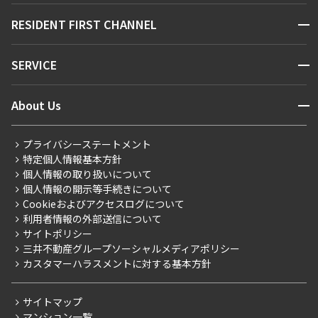
販売マンション
地図から探す
開閉
RESIDENT FIRST CHANNEL
お問い合わせ
キーワードから探す
NEWS
開閉
SERVICE
新着情報から探す
マンションレポート
ニュースから探す
営業窓口
商店街のある暮らし
開閉
About Us
新着募集情報
会員ページ
住まいのコラム
レジデントファーストについて
RESIDENT FIRST MEMBERS登録
RESIDENT FIRST MEMBERS登録
こだわりから探す
プライバシーステートメント
会社情報
ご入居・提携サービス
特定個人情報基本方針
こだわり一覧
事業案内
個人情報の取り扱いについて
お部屋探しからご契約まで
プレミアムマンション
個人情報の開示等手続きについて
採用情報
よくあるご質問
Cookieおよびアクセスログについて
新築
ニュースリリース
社宅紹介
利用者情報の外部送信について
当社限定（港区・渋谷区）
サイトポリシー
お問い合わせ
【仲介会社様向け】当社仲介事業部取り扱い物件入居申込
三井不動産グループソーシャルメディアポリシー
当社限定（港区・渋谷区以外）
カスタマーハラスメントに対する基本方針
三井不動産企画
分譲賃貸
サイトマップ
賃料改定
マンション一覧