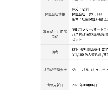
区分：必須
保証会社情報
保証会社：(株)Casa
条件：初回保証料(最低
宅配ロッカー/オートロ
専有部・共用部
バス有/浴室乾燥機/給湯
設備
ゼット
8月中契約開始条件 電子契
備考
￥1,100 法人契約:礼/
共用部管理会社
グローバルコミュニテ
情報更新日
2026年08月06日