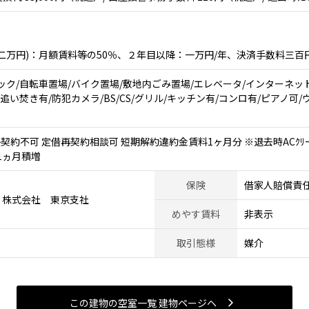
二万円)：月額賃料等の50％、２年目以降：一万円/年、決済手数料三百
ック/自転車置場/バイク置場/敷地内ごみ置場/エレベータ/インターネット
追い焚き有/防犯カメラ/BS/CS/グリル/キッチン有/コンロ有/ピアノ
約不可 定借再契約相談可 短期解約違約金賃料1ヶ月分 ※退去時ACｸﾘｰﾆﾝｸﾞ(
敷1ヵ月積増
保険
借家人賠償責
ィ株式会社 東京支社
めやす賃料
非表示
取引態様
媒介
この建物の空室一覧 建物ページヘ