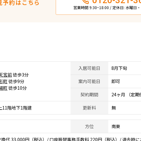
0120-321-3
見予約はこちら
営業時間 9:30~18:00 / 定休日: 水曜
入居可能日
8月下旬
天宮前
徒歩3分
形町
徒歩9分
案内可能日
即可
場町
徒歩10分
契約期間
24ヶ月 （定
上11階地下1階建
更新料
無
方位
南東
代 33,000円（税込）/ 口座振替事務手数料 220円（税込）/ 退去時に