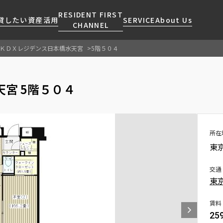
RESIDENT FIRST
貸したい
資産活用
SERVICE
About Us
CHANNEL
ＫＤＸレジデンス日本橋水天宮
5階５０４
検索する
こだわりから探す
レジデントファーストについて
賃貸運営
販売マンション
NEWS
営業窓口
宮 5階５０４
会社情報
お問い合わせ
お問い合わせ
マンションレポート
会員ページ
人気エリアから探す
こだわり一覧
事業案内
商店街のある暮らし
RESIDENT FIRST
区から探す
プレミアムマンション
MEMBERS登録
採用情報
住まいのコラム
駅・沿線から探す
新築
所在
ご入居・提携サービス
東
ニュースリリース
RESIDENT FIRST
地図から探す
当社限定(港区・渋谷区)
MEMBERS登録
お部屋探しからご契約まで
お問い合わせ
キーワードから探す
当社限定(港区・渋谷区以外)
交通
よくあるご質問
東
三井不動産企画
社宅紹介
新着情報から探す
分譲賃貸
賃料
【仲介会社様向け】当社仲介
25
ニュースから探す
賃料改定
事業部取り扱い物件入居申