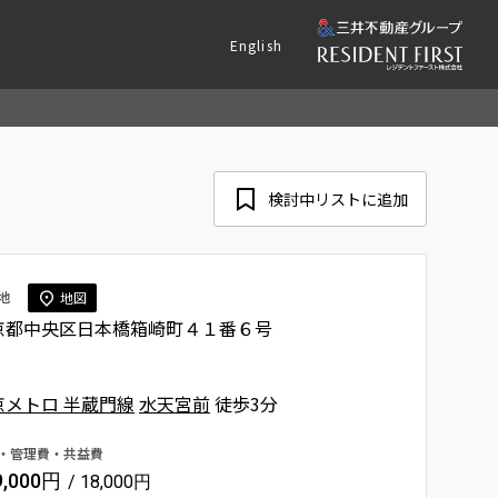
English
検討中リストに追加
地
地図
京都中央区日本橋箱崎町４１番６号
京メトロ 半蔵門線
水天宮前
徒歩3分
・管理費・共益費
9,000円
/ 18,000円