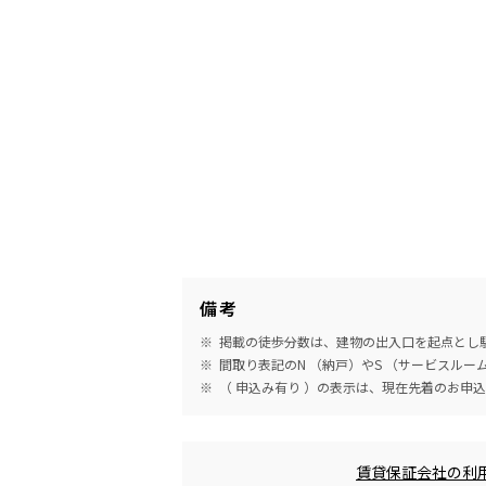
備考
掲載の徒歩分数は、建物の出入口を起点とし駅
間取り表記のN （納戸）やS （サービスル
（ 申込み有り ）の表示は、現在先着のお申
めやす賃料表示
賃貸保証会社の利