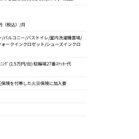
円（税込）/月
/バルコニー/バストイレ/室内洗濯機置場/
可/ウォークインクロゼット/シューズインクロ
1.5万円/台) 駐輪場27番ｽﾃｯｶｰ代
任保険を付帯した火災保険に加入要