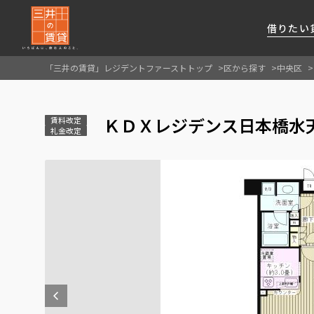
借りたい
「三井の賃貸」レジデントファーストトップ
区から探す
中央区
About Us
借りたい
貸したい
資産活用
RESIDENT
SERVICE
ＫＤＸレジデンス日本橋水天
FIRST CHANNEL
賃料改定
礼金改定
私たちレジデントファーストの思いや
厳選した都心の上質な賃貸マンションを数多
賃貸運営をお考えのオーナー様に
分譲マンションのご購入、売却の
レジデントファーストが提供する
ご提供するサービスをご紹介します
くご提案します
最適なプランをご提案します
ご相談も承ります
各種サービスをご紹介します
新しい住まいと暮らしの探しに関わる
様々な情報を発信します