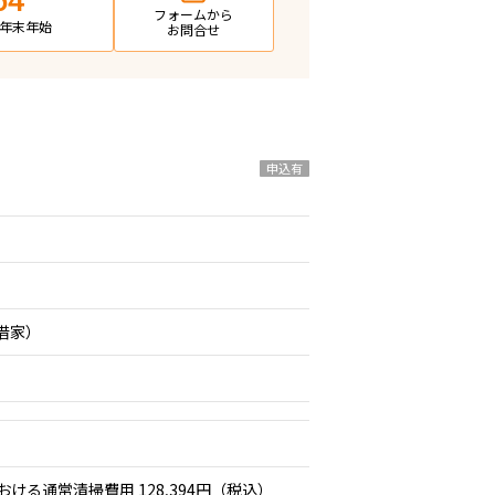
64
フォームから
日・年末年始
お問合せ
申込有
期借家）
おける通常清掃費用 128,394円（税込）