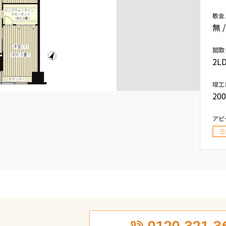
込
新着募集情報
敷金
フリーレント
無 
ペット可
間取
コンシェルジュ付き
2LD
ブランドマンション
竣工
20
アピ
三