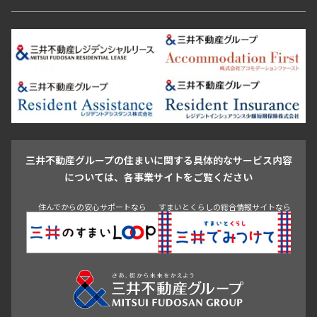
恵比寿・代官山・中目黒
渋谷・松濤・代々木上原
番町・四谷・九段
港区
渋谷区
中央区
新宿区
文京区
千代田区
目黒区
日本橋・銀座
市ヶ谷・神楽坂・飯田橋
三田・芝・浜松町
品川区
世田谷区
大田区
江東区
台東区
墨田区
中野区
芝浦・汐留・品川
月島・勝どき・豊洲
本郷・春日・小石川
豊島区
杉並区
板橋区
北区
練馬区
荒川区
足立区
新宿・代々木
目白・高田馬場・早稲田
中野・荻窪
葛飾区
江戸川区
池尻大橋・三軒茶屋
祐天寺・学芸大学・自由が丘
駒沢・用賀・二子玉川
成城・砧
池袋・板橋・王子
戸越・大井・蒲田
三井不動産グループの住まいに関する具体的なサービス内容
青山
渋谷
東京・大手町
新宿
品川
目黒・中目黒
については、各事業サイトをご覧ください
神田・御茶ノ水・秋葉原
初台・幡ヶ谷・笹塚
住んでからの安心サポートなら
すまいとくらしの総合情報サイトなら