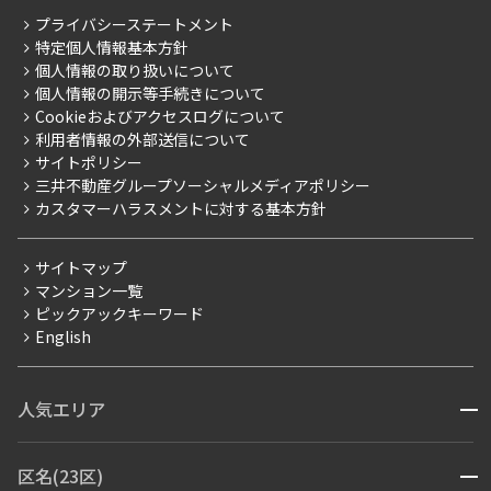
レジデントファーストについて
RESIDENT FIRST MEMBERS登録
RESIDENT FIRST MEMBERS登録
こだわりから探す
プライバシーステートメント
会社情報
ご入居・提携サービス
特定個人情報基本方針
こだわり一覧
事業案内
個人情報の取り扱いについて
お部屋探しからご契約まで
プレミアムマンション
個人情報の開示等手続きについて
採用情報
よくあるご質問
Cookieおよびアクセスログについて
新築
ニュースリリース
社宅紹介
利用者情報の外部送信について
当社限定（港区・渋谷区）
サイトポリシー
お問い合わせ
【仲介会社様向け】当社仲介事業部取り扱い物件入居申込
三井不動産グループソーシャルメディアポリシー
当社限定（港区・渋谷区以外）
カスタマーハラスメントに対する基本方針
三井不動産企画
分譲賃貸
サイトマップ
賃料改定
マンション一覧
ピックアックキーワード
フリーレント
English
ペット可
コンシェルジュ付き
人気エリア
開閉
ブランドマンション
赤坂・六本木
広尾・麻布・麻布十番
虎ノ門・麻布台
区名(23区)
開閉
青山・表参道・原宿
白金・目黒
高輪・五反田・大崎