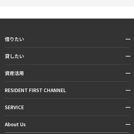
開閉
借りたい
検索する
開閉
貸したい
人気エリアから探す
賃貸運営
区から探す
開閉
資産活用
お問い合わせ
駅・沿線から探す
販売マンション
地図から探す
開閉
RESIDENT FIRST CHANNEL
お問い合わせ
キーワードから探す
NEWS
開閉
SERVICE
新着情報から探す
マンションレポート
ニュースから探す
営業窓口
商店街のある暮らし
開閉
About Us
新着募集情報
会員ページ
住まいのコラム