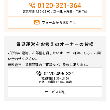
0120-321-364
1.0ヶ月
無
営業時間 9:30~18:00 / 定休日: 水曜日・年末年始
1LDK
37.36㎡
フォームから
お問合せ
三井の賃貸
追加
お問合せ
賃貸運営をお考えのオーナーの皆様
ご所有の建物、お部屋を貸したいオーナー様はこちらにお問
い合わせください。
4階
４０７
無料査定、賃貸管理のご相談など、柔軟に承ります。
224,000円
30,000円
0120-496-321
営業時間 9:30~18:00
定休日 水曜日・年末年始
1.0ヶ月
無
サービス詳細
1LDK
37.36㎡
三井の賃貸
追加
お問合せ