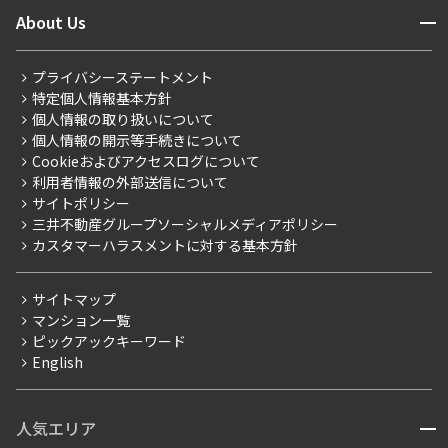
ニュースから探す
営業窓口
商店街のある暮らし
開閉
About Us
新着募集情報
会員ページ
住まいのコラム
レジデントファーストについて
RESIDENT FIRST MEMBERS登録
RESIDENT FIRST MEMBERS登録
こだわりから探す
プライバシーステートメント
会社情報
ご入居・提携サービス
特定個人情報基本方針
こだわり一覧
事業案内
個人情報の取り扱いについて
お部屋探しからご契約まで
プレミアムマンション
個人情報の開示等手続きについて
採用情報
よくあるご質問
Cookieおよびアクセスログについて
新築
ニュースリリース
社宅紹介
利用者情報の外部送信について
当社限定（港区・渋谷区）
サイトポリシー
お問い合わせ
【仲介会社様向け】当社仲介事業部取り扱い物件入居申込
三井不動産グループソーシャルメディアポリシー
当社限定（港区・渋谷区以外）
カスタマーハラスメントに対する基本方針
三井不動産企画
分譲賃貸
サイトマップ
賃料改定
マンション一覧
ピックアックキーワード
フリーレント
English
ペット可
コンシェルジュ付き
人気エリア
開閉
ブランドマンション