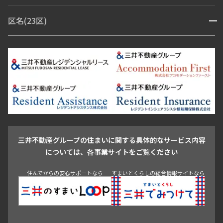
赤坂・六本木
広尾・麻布・麻布十番
虎ノ門・麻布台
区名(23区)
開閉
青山・表参道・原宿
白金・目黒
高輪・五反田・大崎
恵比寿・代官山・中目黒
渋谷・松濤・代々木上原
番町・四谷・九段
港区
渋谷区
中央区
新宿区
文京区
千代田区
目黒区
日本橋・銀座
市ヶ谷・神楽坂・飯田橋
三田・芝・浜松町
品川区
世田谷区
大田区
江東区
台東区
墨田区
中野区
芝浦・汐留・品川
月島・勝どき・豊洲
本郷・春日・小石川
豊島区
杉並区
板橋区
北区
練馬区
荒川区
足立区
新宿・代々木
目白・高田馬場・早稲田
中野・荻窪
葛飾区
江戸川区
池尻大橋・三軒茶屋
祐天寺・学芸大学・自由が丘
駒沢・用賀・二子玉川
成城・砧
池袋・板橋・王子
戸越・大井・蒲田
三井不動産グループの住まいに関する具体的なサービス内容
青山
渋谷
東京・大手町
新宿
品川
目黒・中目黒
については、各事業サイトをご覧ください
神田・御茶ノ水・秋葉原
初台・幡ヶ谷・笹塚
住んでからの安心サポートなら
すまいとくらしの総合情報サイトなら