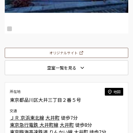
オリジナルサイト
空室一覧を見る
所在地
地図
東京都品川区大井三丁目２番５号
交通
ＪＲ 京浜東北線
大井町
徒歩7分
東京急行電鉄 大井町線
大井町
徒歩8分
東京臨海高速鉄道 りんかい線
大井町
徒歩7分