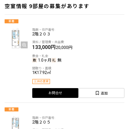
空室情報 9部屋の募集があります
新着
2階
２０３
133,000円
20,000円
1.0ヶ月
無
1K
17.92㎡
三井の賃貸
追加
お問合せ
新着
2階
２０５