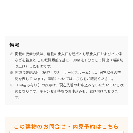
追加
お問合せ
6階
６０４
備考
140,000円
20,000円
掲載の徒歩分数は、建物の出入口を起点とし駅出入口およびバス停
1.0ヶ月
無
などを着点と した概算距離を基に、80m を1 分として算出（端数切
り上げ）したものです。
1K
17.92㎡
間取り表記のN （納戸）やS （サービスルーム）は、居室以外の空
間を表して います。詳細については
こちら
をご確認ください。
三井の賃貸
（ 申込み有り ）の表示は、現在先着のお申込みをいただいている状
態となります。キャンセル待ちのお申込みも、受け付けておりま
追加
お問合せ
す。
3階
３０７
この建物のお問合せ・内見予約はこちら
218,000円
30,000円