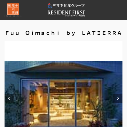
Ｆｕｕ Ｏｉｍａｃｈｉ ｂｙ ＬＡＴＩＥＲＲＡ