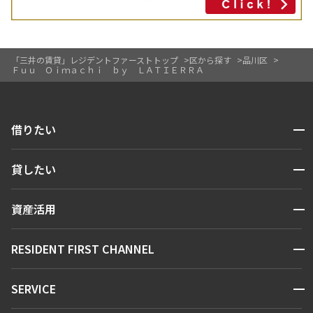
「三井の賃貸」レジデントファーストトップ
区から探す
品川区
Ｆｕｕ Ｏｉｍａｃｈｉ ｂｙ ＬＡＴＩＥＲＲＡ
開閉
借りたい
検索する
開閉
貸したい
人気エリアから探す
賃貸運営
区から探す
開閉
資産活用
お問い合わせ
駅・沿線から探す
販売マンション
地図から探す
開閉
RESIDENT FIRST CHANNEL
お問い合わせ
キーワードから探す
NEWS
開閉
SERVICE
新着情報から探す
マンションレポート