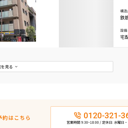
込
新着募集情報
フリーレント
構造
鉄
ペット可
設備
コンシェルジュ付き
宅
ブランドマンション
覧を見る
0120-321-3
予約はこちら
営業時間 9:30~18:00 / 定休日: 水曜