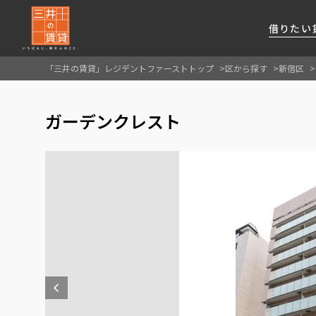
借りたい
「三井の賃貸」レジデントファーストトップ
区から探す
新宿区
About Us
借りたい
貸したい
資産活用
RESIDENT
SERVICE
ガーデンクレスト
FIRST CHANNEL
私たちレジデントファーストの思いや
厳選した都心の上質な賃貸マンションを数多
賃貸運営をお考えのオーナー様に
分譲マンションのご購入、売却の
レジデントファーストが提供する
ご提供するサービスをご紹介します
くご提案します
最適なプランをご提案します
ご相談も承ります
各種サービスをご紹介します
新しい住まいと暮らしの探しに関わる
様々な情報を発信します