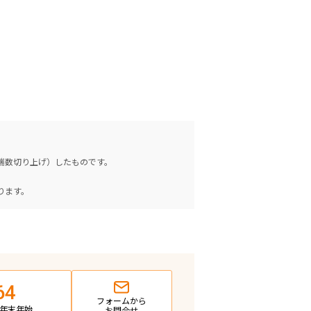
（端数切り上げ）したものです。
。
ります。
64
フォームから
日・年末年始
お問合せ