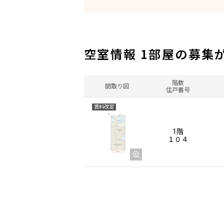
空室情報 1部屋の募集
階数
間取り図
住戸番号
賃料改定
1階
１０４