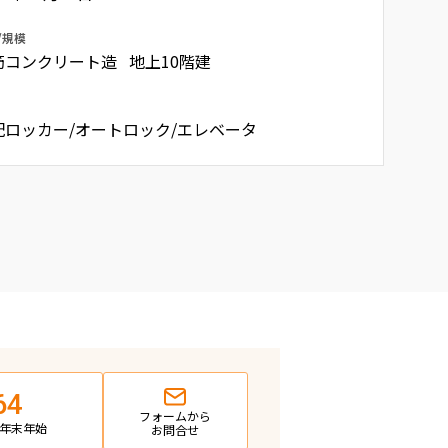
/規模
筋コンクリート造 地上10階建
配ロッカー/オートロック/エレベータ
64
フォームから
日・年末年始
お問合せ