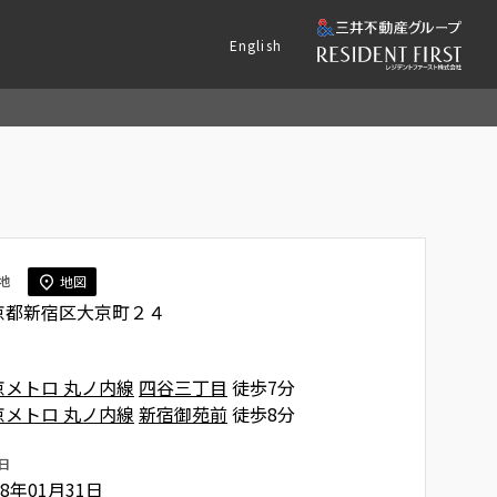
English
地
地図
京都新宿区大京町２４
京メトロ 丸ノ内線
四谷三丁目
徒歩7分
京メトロ 丸ノ内線
新宿御苑前
徒歩8分
日
08年01月31日