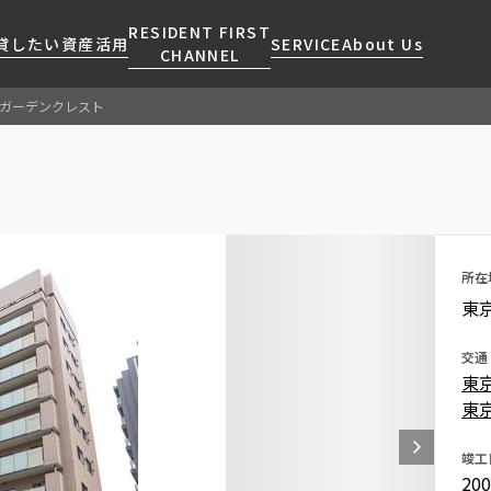
RESIDENT FIRST
貸したい
資産活用
SERVICE
About Us
CHANNEL
ガーデンクレスト
検索する
こだわりから探す
レジデントファーストについて
賃貸運営
販売マンション
NEWS
営業窓口
会社情報
お問い合わせ
お問い合わせ
マンションレポート
会員ページ
人気エリアから探す
こだわり一覧
事業案内
商店街のある暮らし
RESIDENT FIRST
区から探す
プレミアムマンション
MEMBERS登録
所在
採用情報
住まいのコラム
駅・沿線から探す
新築
ご入居・提携サービス
東
ニュースリリース
RESIDENT FIRST
地図から探す
当社限定(港区・渋谷区)
MEMBERS登録
お部屋探しからご契約まで
交通
お問い合わせ
キーワードから探す
当社限定(港区・渋谷区以外)
東
よくあるご質問
三井不動産企画
東
社宅紹介
新着情報から探す
分譲賃貸
竣工
【仲介会社様向け】当社仲介
20
ニュースから探す
賃料改定
事業部取り扱い物件入居申