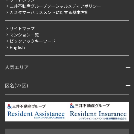
お問い合わせ
【仲介会社様向け】当社仲介事業部取り扱い物件入居申込
三井不動産グループソーシャルメディアポリシー
当社限定（港区・渋谷区以外）
カスタマーハラスメントに対する基本方針
三井不動産企画
分譲賃貸
サイトマップ
賃料改定
マンション一覧
ピックアックキーワード
フリーレント
English
ペット可
コンシェルジュ付き
人気エリア
開閉
ブランドマンション
赤坂・六本木
広尾・麻布・麻布十番
虎ノ門・麻布台
区名(23区)
開閉
青山・表参道・原宿
白金・目黒
高輪・五反田・大崎
恵比寿・代官山・中目黒
渋谷・松濤・代々木上原
番町・四谷・九段
港区
渋谷区
中央区
新宿区
文京区
千代田区
目黒区
日本橋・銀座
市ヶ谷・神楽坂・飯田橋
三田・芝・浜松町
品川区
世田谷区
大田区
江東区
台東区
墨田区
中野区
芝浦・汐留・品川
月島・勝どき・豊洲
本郷・春日・小石川
豊島区
杉並区
板橋区
北区
練馬区
荒川区
足立区
新宿・代々木
目白・高田馬場・早稲田
中野・荻窪
葛飾区
江戸川区
池尻大橋・三軒茶屋
祐天寺・学芸大学・自由が丘