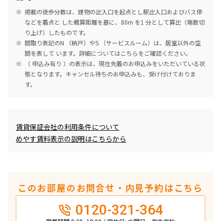
掲載の徒歩分数は、建物の出入口を起点とし駅出入口およびバス停
などを着点と した概算距離を基に、80m を1 分として算出（端数切
り上げ）したものです。
間取り表記のN （納戸）やS （サービスルーム）は、居室以外の空
間を表して います。詳細については
こちら
をご確認ください。
（ 申込み有り ）の表示は、現在先着のお申込みをいただいている状
態となります。キャンセル待ちのお申込みも、受け付けておりま
す。
めやす賃料表示
賃貸保証会社の利用条件について
めやす賃料表示の説明はこちらから
このお部屋のお問合せ・内見予約はこちら
0120-321-364