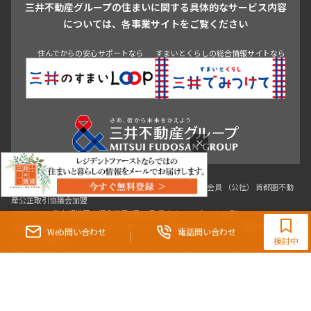
三井不動産グループの住まいに関する具体的なサービス内容
駒沢・用賀・二子玉川
成城・砧
池袋・板橋・王子
については、各事業サイトをご覧ください
戸越・大井・蒲田
住んでからの安心サポートなら
すまいとくらしの総合情報サイトなら
青山
渋谷
東京・大手町
新宿
品川
目黒・中目黒
神田・御茶ノ水・秋葉原
初台・幡ヶ谷・笹塚
×
東京都知事（3）第96482号 （一社） 不動産流通経営協会会員 （公社） 首都圏不動
0120-321-364
産公正取引協議会加盟
〒107-0052 東京都港区赤坂八丁目4番14号 青山タワープレイス4階
9:30~18:00（水曜定休）
三井の賃貸「いちばんに、住む人のこと。」 東京都心を中心とした豊富な賃貸マン
Web問い合わせ
電話問い合わせ
ションのご紹介。
検討中
理想の高級賃貸物件は見つかりましたか？エリアや駅などの条件面を変えて検索す
ればきっと理想の物件に巡り合えます。
都心の高級賃貸物件探しは[三井の賃貸]レジデントファーストで！