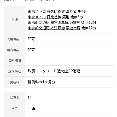
東京メトロ 有楽町線
新富町
徒歩7分
東京メトロ 日比谷線
築地
徒歩6分
交通
東京都交通局 都営浅草線
東銀座
徒歩12分
東京都交通局 大江戸線
築地市場
徒歩12分
即可
入居可能日
即可
案内可能日
契約期間
鉄筋コンクリート造 地上12階建
規模構造
新賃料の1ヶ月分
更新料
無
駐車場
北西
方位