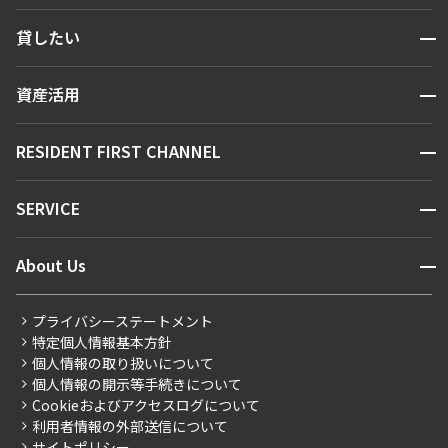
検索する
開閉
貸したい
人気エリアから探す
賃貸運営
区から探す
開閉
資産活用
お問い合わせ
駅・沿線から探す
販売マンション
地図から探す
開閉
RESIDENT FIRST CHANNEL
お問い合わせ
キーワードから探す
NEWS
開閉
SERVICE
新着情報から探す
マンションレポート
ニュースから探す
営業窓口
商店街のある暮らし
開閉
About Us
新着募集情報
会員ページ
住まいのコラム
レジデントファーストについて
RESIDENT FIRST MEMBERS登録
RESIDENT FIRST MEMBERS登録
こだわりから探す
プライバシーステートメント
会社情報
ご入居・提携サービス
特定個人情報基本方針
こだわり一覧
事業案内
個人情報の取り扱いについて
お部屋探しからご契約まで
プレミアムマンション
個人情報の開示等手続きについて
採用情報
よくあるご質問
Cookieおよびアクセスログについて
新築
ニュースリリース
社宅紹介
利用者情報の外部送信について
当社限定（港区・渋谷区）
サイトポリシー