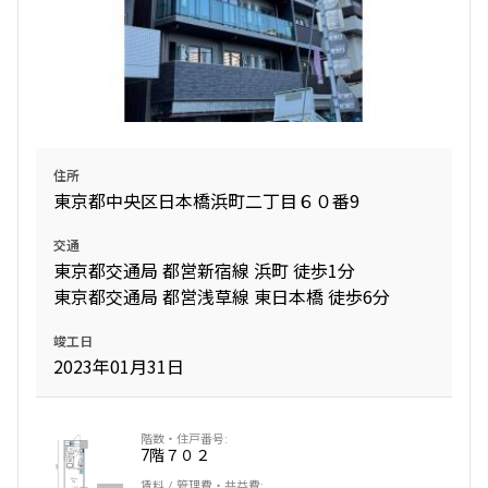
設定する
検索対象お部屋数
住所
385
東京都中央区日本橋浜町二丁目６０番9
件
交通
お部屋を再検索
東京都交通局 都営新宿線 浜町 徒歩1分
東京都交通局 都営浅草線 東日本橋 徒歩6分
竣工日
2023年01月31日
7階
７０２