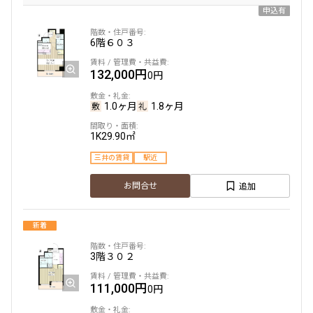
申込有
6階
６０３
132,000円
0円
1.0ヶ月
1.8ヶ月
1K
29.90㎡
三井の賃貸
駅近
追加
お問合せ
新着
3階
３０２
111,000円
0円