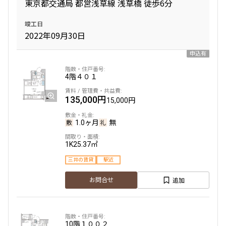
東京都交通局 都営浅草線 浅草橋 徒歩6分
竣工日
2022年09月30日
申込有
4階
４０１
135,000円
15,000円
1.0ヶ月
無
1K
25.37㎡
三井の賃貸
駅近
追加
お問合せ
10階
１００２