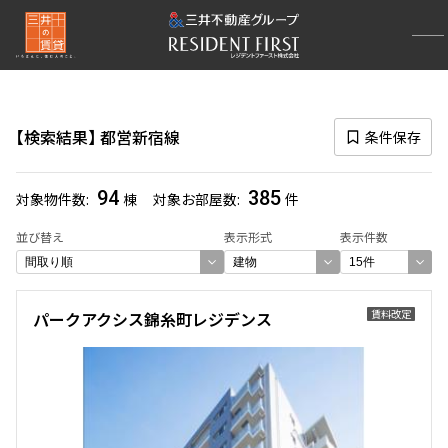
再検索ナビゲーション
路線図一覧
検索結果
都営新宿線
条件保存
選択中の路線
都営新宿線
(385)
94
385
対象物件数
棟
対象お部屋数
件
一覧から選び直す
並び替え
表示形式
表示件数
選び方を変更する
賃料改定
パークアクシス錦糸町レジデンス
検索対象お部屋数
385
件
お部屋を再検索