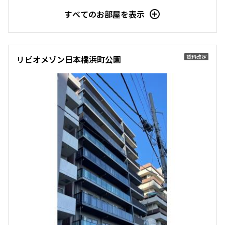
すべてのお部屋を表示
他条件
当社限定物件
賃料改定
リビオメゾン日本橋浜町公園
専任物件
三井の賃貸物件
申込無し物件のみ表示
ペット可・相談
楽器可・相談
入居可能日
より詳細な絞り込み
建物施設やお部屋の設備、方位、階数などの絞り込みが
できます