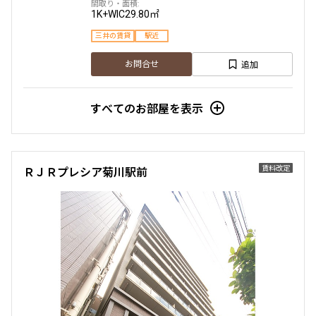
1K+WIC
29.80㎡
三井の賃貸
駅近
追加
お問合せ
すべてのお部屋を表示
賃料改定
ＲＪＲプレシア菊川駅前