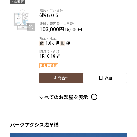
礼金改定
6階
６０５
103,000円
15,000円
1.0ヶ月
無
1R
16.18㎡
三井の賃貸
追加
お問合せ
すべてのお部屋を表示
パークアクシス浅草橋