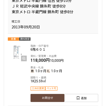
東京メトロ 半蔵門線 住吉 徒歩10分
ＪＲ 総武中央線 錦糸町 徒歩8分
東京メトロ 半蔵門線 錦糸町 徒歩8分
専有面積
竣工日
〜
2013年09月20日
新着
賃料改定
築年数
6階
６０１
指定なし
新築
1年以内
3年以内
118,000円
5年以内
10年以内
10,000円
15年以内
20年以内
25年以内
30年以内
1.0ヶ月
1.0ヶ月
1K
25.59㎡
駅から徒歩
三井の賃貸
ペット可
指定なし
1分以内
追加
お問合せ
3分以内
5分以内
10分以内
15分以内