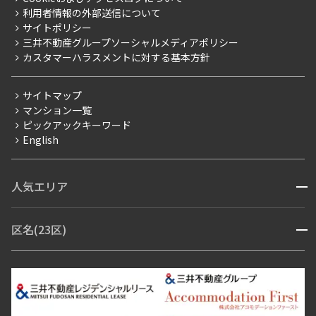
新築
ニュースリリース
社宅紹介
利用者情報の外部送信について
当社限定（港区・渋谷区）
サイトポリシー
お問い合わせ
【仲介会社様向け】当社仲介事業部取り扱い物件入居申込
設定する
三井不動産グループソーシャルメディアポリシー
当社限定（港区・渋谷区以外）
カスタマーハラスメントに対する基本方針
三井不動産企画
分譲賃貸
サイトマップ
検索対象お部屋数
賃料改定
マンション一覧
900
ピックアックキーワード
フリーレント
件
English
ペット可
お部屋を再検索
コンシェルジュ付き
人気エリア
開閉
ブランドマンション
赤坂・六本木
広尾・麻布・麻布十番
虎ノ門・麻布台
区名(23区)
開閉
青山・表参道・原宿
白金・目黒
高輪・五反田・大崎
恵比寿・代官山・中目黒
渋谷・松濤・代々木上原
番町・四谷・九段
港区
渋谷区
中央区
新宿区
文京区
千代田区
目黒区
日本橋・銀座
市ヶ谷・神楽坂・飯田橋
三田・芝・浜松町
品川区
世田谷区
大田区
江東区
台東区
墨田区
中野区
芝浦・汐留・品川
月島・勝どき・豊洲
本郷・春日・小石川
豊島区
杉並区
板橋区
北区
練馬区
荒川区
足立区
新宿・代々木
目白・高田馬場・早稲田
中野・荻窪