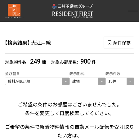
再検索ナビゲーション
路線図一覧
検索結果
大江戸線
条件保存
選択中の路線
大江戸線
(900)
249
900
対象物件数
棟
対象お部屋数
件
一覧から選び直す
並び替え
表示形式
表示件数
選び方を変更する
ご希望の条件のお部屋はございませんでした。
検索対象お部屋数
条件を変更して再度検索してください。
900
件
ご希望の条件で新着物件情報の自動メール配信を受け取り
お部屋を再検索
たい方は、