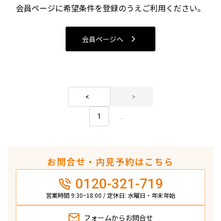
会員ページに希望条件を登録のうえご利用ください。
検索結果の絞り込み
会員ページへ
賃料
〜
管理費/共益費含む
礼金なし
1
...
敷金なし
礼金１ヶ月以下
フリーレント付き
お問合せ・内見予約はこちら
間取り
0120-321-719
営業時間 9:30~18:00 / 定休日: 水曜日・年末年始
1R〜1K
1DK〜1LDK
2LDK
3LDK
4LDK〜
フォームから
お問合せ