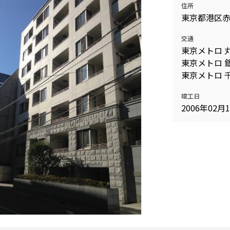
住所
込
新着募集情報
東京都港区
フリーレント
ペット可
交通
東京メトロ 
コンシェルジュ付き
東京メトロ 
ブランドマンション
東京メトロ 
竣工日
2006年02月