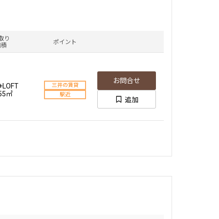
取り
ポイント
面積
お問合せ
+LOFT
三井の賃貸
.55㎡
駅近
追加