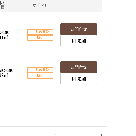
取り
ポイント
面積
お問合せ
K+SIC
三井の賃貸
.41㎡
駅近
追加
お問合せ
IC+SIC
三井の賃貸
.92㎡
駅近
追加