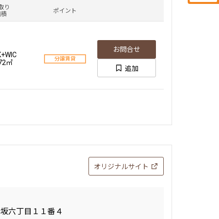
取り
ポイント
面積
お問合せ
K+WIC
分譲賃貸
.72㎡
追加
オリジナルサイト
赤坂六丁目１１番４