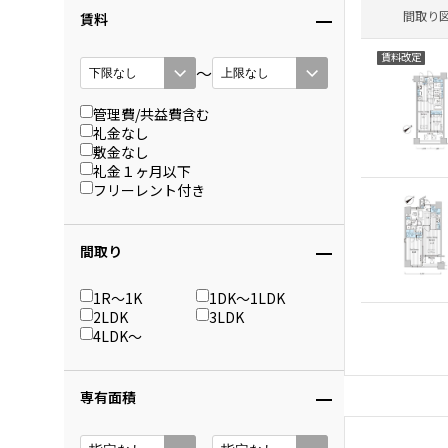
間取り
賃料
賃料改定
〜
管理費/共益費含む
礼金なし
敷金なし
礼金１ヶ月以下
フリーレント付き
間取り
1R〜1K
1DK〜1LDK
2LDK
3LDK
4LDK〜
専有面積