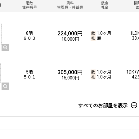
階数
賃料
敷金
間
図
住戸番号
管理費・共益費
礼金
224,000円
8階
1.0ヶ月
1LD
８０３
無
33
10,000円
305,000円
5階
1.0ヶ月
1DK+W
５０１
1.0ヶ月
42
15,000円
すべてのお部屋を表示