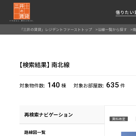
借りたい
「三井の賃貸」レジデントファーストトップ
沿線一覧から探す
About Us
借りたい
貸したい
資産活用
RESIDENT
SERVICE
FIRST CHANNEL
私たちレジデントファーストの思いや
厳選した都心の上質な賃貸マンションを数多
賃貸運営をお考えのオーナー様に
分譲マンションのご購入、売却の
レジデントファーストが提供する
検索結果
南北線
ご提供するサービスをご紹介します
くご提案します
最適なプランをご提案します
ご相談も承ります
各種サービスをご紹介します
新しい住まいと暮らしの探しに関わる
様々な情報を発信します
140
635
対象物件数
棟
対象お部屋数
件
再検索ナビゲーション
賃料改定
路線図一覧