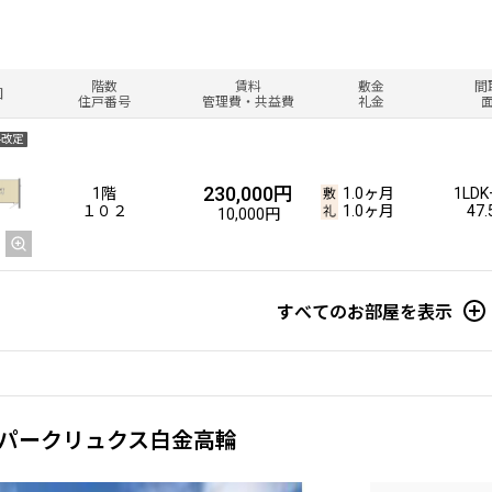
階数
賃料
敷金
間
図
住戸番号
管理費・共益費
礼金
料改定
230,000円
1階
1.0ヶ月
1LDK
１０２
1.0ヶ月
47
10,000円
すべてのお部屋を表示
パークリュクス白金高輪