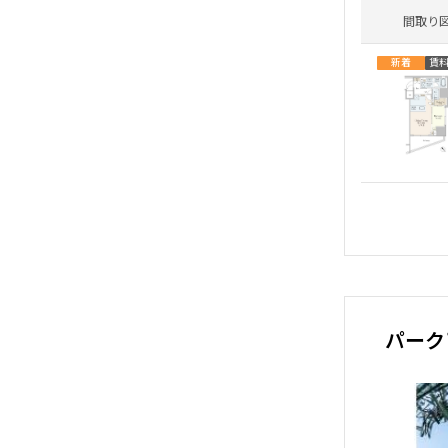
間取り
新着
賃
パーク