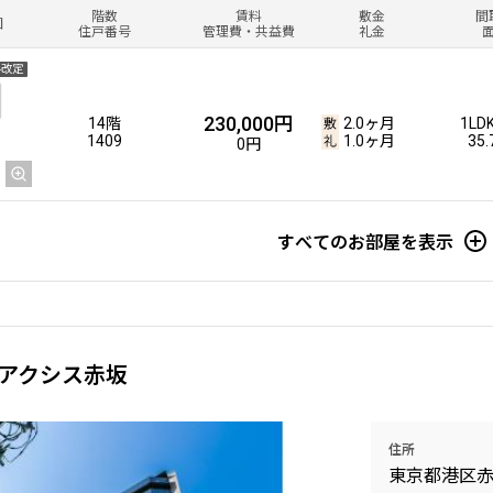
階数
賃料
敷金
間
図
住戸番号
管理費・共益費
礼金
料改定
230,000円
14階
2.0ヶ月
1LD
1409
1.0ヶ月
35
0円
すべてのお部屋を表示
アクシス赤坂
住所
東京都港区