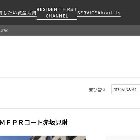
RESIDENT FIRST
貸したい
資産活用
SERVICE
About Us
CHANNEL
南北線
検索する
こだわりから探す
レジデントファーストについて
賃貸運営
販売マンション
NEWS
営業窓口
会社情報
お問い合わせ
お問い合わせ
マンションレポート
会員ページ
人気エリアから探す
こだわり一覧
事業案内
商店街のある暮らし
RESIDENT FIRST
区から探す
プレミアムマンション
MEMBERS登録
採用情報
住まいのコラム
駅・沿線から探す
新築
ご入居・提携サービス
並び替え
ニュースリリース
RESIDENT FIRST
地図から探す
当社限定(港区・渋谷区)
MEMBERS登録
お部屋探しからご契約まで
お問い合わせ
キーワードから探す
当社限定(港区・渋谷区以外)
よくあるご質問
三井不動産企画
ＭＦＰＲコート赤坂見附
社宅紹介
新着情報から探す
分譲賃貸
【仲介会社様向け】当社仲介
ニュースから探す
賃料改定
事業部取り扱い物件入居申