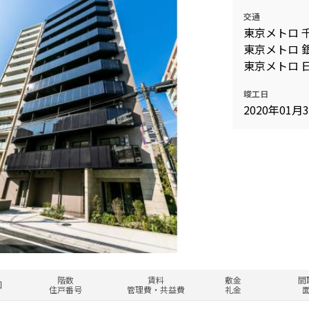
交通
東京メトロ 
東京メトロ 銀
東京メトロ 日
竣工日
2020年01月
階数
賃料
敷金
間
図
住戸番号
管理費・共益費
礼金