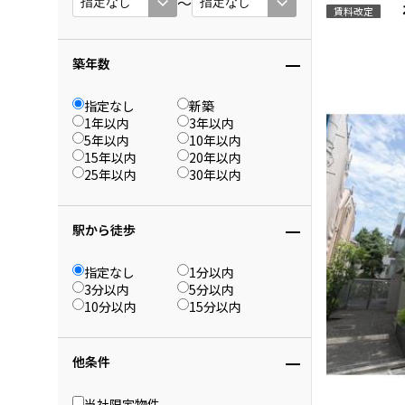
〜
賃料改定
築年数
指定なし
新築
1年以内
3年以内
5年以内
10年以内
15年以内
20年以内
25年以内
30年以内
駅から徒歩
指定なし
1分以内
3分以内
5分以内
10分以内
15分以内
他条件
当社限定物件