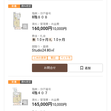
新着
賃料改定
8階
８０８
より詳細な絞り込み
160,000円
10,000円
建物施設やお部屋の設備、方位、階数などの絞り込みが
できます
1.0ヶ月
1.0ヶ月
設定する
Studio
24.80㎡
三井の賃貸
駅近
ペット可
追加
お問合せ
検索対象お部屋数
15
件
新着
賃料改定
お部屋を再検索
4階
４０７
165,000円
10,000円