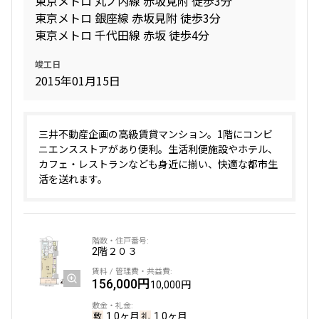
東京メトロ 丸ノ内線 赤坂見附 徒歩3分
東京メトロ 銀座線 赤坂見附 徒歩3分
東京メトロ 千代田線 赤坂 徒歩4分
間取り
竣工日
1R〜1K
1DK〜1LDK
2015年01月15日
2LDK
3LDK
4LDK〜
三井不動産企画の高級賃貸マンション。1階にコンビ
専有面積
ニエンスストアがあり便利。生活利便施設やホテル、
カフェ・レストランなども身近に揃い、快適な都市生
〜
活を送れます。
築年数
2階
２０３
指定なし
新築
1年以内
3年以内
156,000円
5年以内
10年以内
10,000円
15年以内
20年以内
25年以内
30年以内
1.0ヶ月
1.0ヶ月