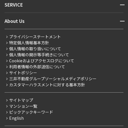
開閉
SERVICE
新着情報から探す
マンションレポート
ニュースから探す
営業窓口
商店街のある暮らし
開閉
About Us
新着募集情報
会員ページ
住まいのコラム
レジデントファーストについて
RESIDENT FIRST MEMBERS登録
RESIDENT FIRST MEMBERS登録
こだわりから探す
プライバシーステートメント
会社情報
ご入居・提携サービス
特定個人情報基本方針
こだわり一覧
事業案内
個人情報の取り扱いについて
お部屋探しからご契約まで
プレミアムマンション
個人情報の開示等手続きについて
採用情報
よくあるご質問
Cookieおよびアクセスログについて
新築
ニュースリリース
社宅紹介
利用者情報の外部送信について
当社限定（港区・渋谷区）
サイトポリシー
お問い合わせ
【仲介会社様向け】当社仲介事業部取り扱い物件入居申込
三井不動産グループソーシャルメディアポリシー
当社限定（港区・渋谷区以外）
カスタマーハラスメントに対する基本方針
三井不動産企画
分譲賃貸
サイトマップ
賃料改定
マンション一覧
ピックアックキーワード
フリーレント
English
ペット可