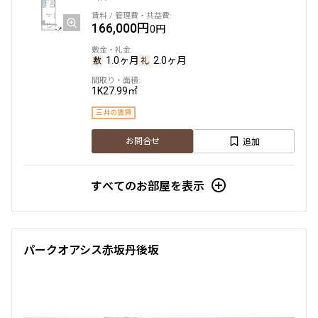
申込有
166,000円
0円
3階
３０５
1.0ヶ月
2.0ヶ月
335,000円
15,000円
1K
27.99㎡
三井の賃貸
1.0ヶ月
1.0ヶ月
追加
お問合せ
1LDK＋WIC
50.30㎡
三井の賃貸
駅近
ペット可
すべてのお部屋を表示
追加
お問合せ
パークオアシス赤坂丹後坂