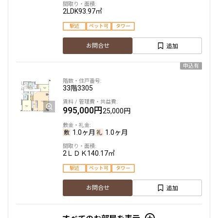
2LDK
93.97㎡
駅近
ペット可
タワー
追加
お問合せ
申込有
33階
3305
995,000円
25,000円
1.0ヶ月
1.0ヶ月
2ＬＤＫ
140.17㎡
駅近
ペット可
タワー
追加
お問合せ