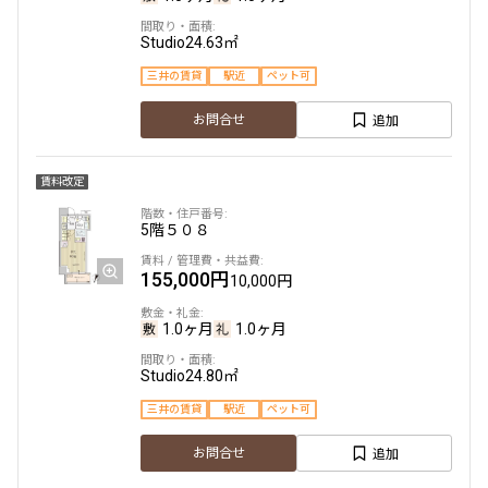
Studio
24.63㎡
駅から徒歩
三井の賃貸
駅近
ペット可
指定なし
1分以内
追加
お問合せ
3分以内
5分以内
10分以内
15分以内
賃料改定
他条件
5階
５０８
当社限定物件
155,000円
10,000円
専任物件
三井の賃貸物件
申込無し物件のみ表示
1.0ヶ月
1.0ヶ月
ペット可・相談
楽器可・相談
Studio
24.80㎡
三井の賃貸
駅近
ペット可
入居可能日
追加
お問合せ