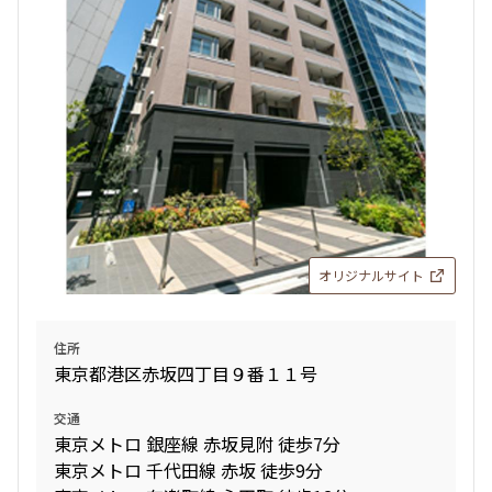
新着
賃料改定
6階
６０２
182,000円
10,000円
1.0ヶ月
1.0ヶ月
Studio
27.59㎡
三井の賃貸
駅近
ペット可
オリジナルサイト
追加
お問合せ
住所
申込有
東京都港区赤坂四丁目９番１１号
12階
１２０５
交通
東京メトロ 銀座線 赤坂見附 徒歩7分
265,000円
15,000円
東京メトロ 千代田線 赤坂 徒歩9分