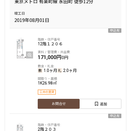
東京メトロ 有楽町線 永田町 徒歩12分
1.0ヶ月
1.0ヶ月
竣工日
1LDK＋WIC
40.20㎡
2019年08月01日
三井の賃貸
駅近
ペット可
申込有
追加
お問合せ
12階
１２０６
賃料改定
171,000円
0円
13階
１３０１
1.0ヶ月
2.0ヶ月
275,000円
15,000円
1K
26.98㎡
三井の賃貸
1.0ヶ月
1.0ヶ月
追加
お問合せ
1LDK+TR
40.91㎡
三井の賃貸
駅近
ペット可
申込有
追加
お問合せ
2階
２０３