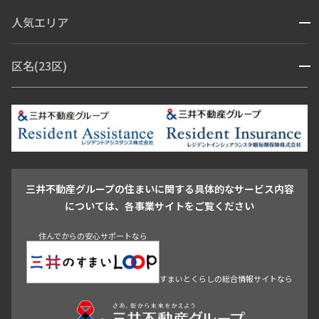
コンシェルジュ付き
人気エリア
開閉
ブランドマンション
赤坂・六本木
広尾・麻布・麻布十番
虎ノ門・麻布台
区名(23区)
開閉
青山・表参道・原宿
白金・目黒
高輪・五反田・大崎
恵比寿・代官山・中目黒
渋谷・松濤・代々木上原
番町・四谷・九段
港区
渋谷区
中央区
新宿区
文京区
千代田区
目黒区
日本橋・銀座
市ヶ谷・神楽坂・飯田橋
三田・芝・浜松町
品川区
世田谷区
大田区
江東区
台東区
墨田区
中野区
芝浦・汐留・品川
月島・勝どき・豊洲
本郷・春日・小石川
豊島区
杉並区
板橋区
北区
練馬区
荒川区
足立区
新宿・代々木
目白・高田馬場・早稲田
中野・荻窪
葛飾区
江戸川区
池尻大橋・三軒茶屋
祐天寺・学芸大学・自由が丘
駒沢・用賀・二子玉川
成城・砧
池袋・板橋・王子
戸越・大井・蒲田
三井不動産グループの住まいに関する具体的なサービス内容
青山
渋谷
東京・大手町
新宿
品川
目黒・中目黒
については、各事業サイトをご覧ください
神田・御茶ノ水・秋葉原
初台・幡ヶ谷・笹塚
住んでからの安心サポートなら
すまいとくらしの総合情報サイトなら