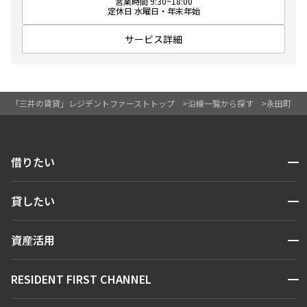
営業時間 9:30~18:00
定休日 水曜日・年末年始
サービス詳細
「三井の賃貸」レジデントファーストトップ
沿線一覧から探す
永田町
開閉
借りたい
検索する
開閉
貸したい
人気エリアから探す
賃貸運営
区から探す
開閉
資産活用
お問い合わせ
駅・沿線から探す
販売マンション
地図から探す
開閉
RESIDENT FIRST CHANNEL
お問い合わせ
キーワードから探す
NEWS