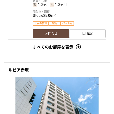
1.0ヶ月
1.0ヶ月
Studio
25.06㎡
三井の賃貸
駅近
ペット可
追加
お問合せ
申込有
すべてのお部屋を表示
6階
６０７
162,000円
10,000円
ルビア赤坂
1.0ヶ月
1.0ヶ月
Studio
25.06㎡
三井の賃貸
駅近
ペット可
追加
お問合せ