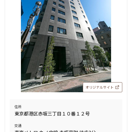
検索対象お部屋数
15
件
お部屋を再検索
検索結果の絞り込み
賃料
オリジナルサイト
〜
管理費/共益費含む
住所
礼金なし
東京都港区赤坂三丁目１０番１２号
敷金なし
礼金１ヶ月以下
交通
フリーレント付き