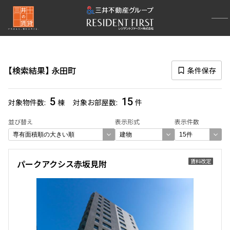
再検索ナビゲーション
路線図一覧
検索結果
永田町
条件保存
選択中の路線
有楽町線
(400)
5
15
対象物件数
棟
対象お部屋数
件
一覧から選び直す
並び替え
表示形式
表示件数
選択中の駅
賃料改定
パークアクシス赤坂見附
永田町
(32)
一覧から選び直す
選び方を変更する