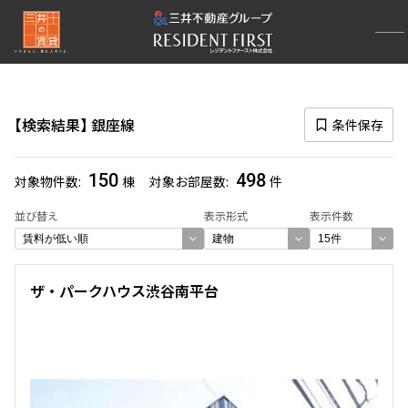
再検索ナビゲーション
路線図一覧
検索結果
銀座線
条件保存
選択中の路線
銀座線
(498)
150
498
対象物件数
棟
対象お部屋数
件
一覧から選び直す
並び替え
表示形式
表示件数
選び方を変更する
ザ・パークハウス渋谷南平台
検索対象お部屋数
498
件
お部屋を再検索