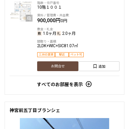
10階
１００１
900,000円
0円
1.0ヶ月
2.0ヶ月
2LDK+WIC+SIC
81.07㎡
三井の賃貸
駅近
ペット可
追加
お問合せ
すべてのお部屋を表示
神宮前五丁目ブランシェ