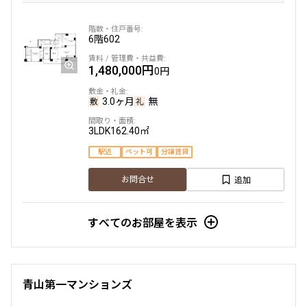
6階
602
1,480,000円
0円
3.0ヶ月
無
3LDK
162.40㎡
駅近
ペット可
分譲賃貸
追加
お問合せ
すべてのお部屋を表示
青山第一マンションズ