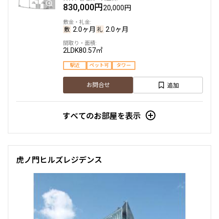
830,000円
20,000円
2.0ヶ月
2.0ヶ月
2LDK
80.57㎡
駅近
ペット可
タワー
追加
お問合せ
すべてのお部屋を表示
虎ノ門ヒルズレジデンス