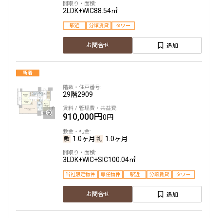
2LDK+WIC
88.54㎡
駅近
分譲賃貸
タワー
追加
お問合せ
新着
29階
2909
910,000円
0円
1.0ヶ月
1.0ヶ月
3LDK+WIC+SIC
100.04㎡
当社限定物件
専任物件
駅近
分譲賃貸
タワー
追加
お問合せ