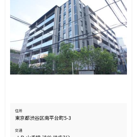
検索結果の絞り込み
賃料
〜
管理費/共益費含む
礼金なし
敷金なし
礼金１ヶ月以下
フリーレント付き
間取り
住所
東京都渋谷区南平台町5-3
1R〜1K
1DK〜1LDK
2LDK
3LDK
交通
4LDK〜