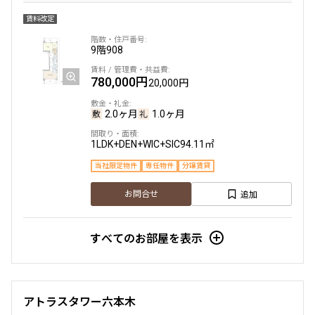
賃料改定
9階
908
780,000円
20,000円
2.0ヶ月
1.0ヶ月
1LDK+DEN+WIC+SIC
94.11㎡
当社限定物件
専任物件
分譲賃貸
追加
お問合せ
すべてのお部屋を表示
アトラスタワー六本木