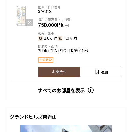
3階
312
他条件
750,000円
0円
当社限定物件
専任物件
2.0ヶ月
1.0ヶ月
三井の賃貸物件
申込無し物件のみ表示
2LDK+DEN+SIC+TR
95.01㎡
ペット可・相談
楽器可・相談
分譲賃貸
追加
お問合せ
入居可能日
すべてのお部屋を表示
より詳細な絞り込み
グランドヒルズ南青山
建物施設やお部屋の設備、方位、階数などの絞り込みが
できます