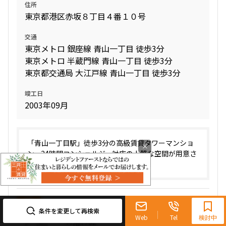
住所
東京都港区赤坂８丁目４番１０号
交通
東京メトロ 銀座線 青山一丁目 徒歩3分
東京メトロ 半蔵門線 青山一丁目 徒歩3分
東京都交通局 大江戸線 青山一丁目 徒歩3分
竣工日
2003年09月
「青山一丁目駅」徒歩3分の高級賃貸タワーマンショ
×
ン。24時間コンシェルジュ対応の上質な空間が用意さ
れています。
0120-321-719
新着
9:30~18:00（水曜定休）
条件を変更して再検索
Web
Tel
検討中
17階
1702