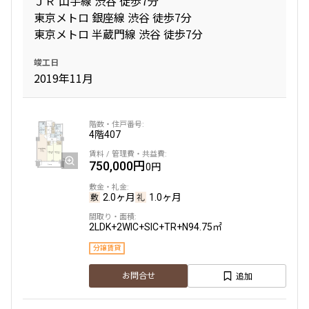
ＪＲ 山手線 渋谷 徒歩7分
東京メトロ 銀座線 渋谷 徒歩7分
東京メトロ 半蔵門線 渋谷 徒歩7分
専有面積
竣工日
〜
2019年11月
築年数
4階
407
指定なし
新築
1年以内
3年以内
750,000円
0円
5年以内
10年以内
15年以内
20年以内
2.0ヶ月
1.0ヶ月
25年以内
30年以内
2LDK+2WIC+SIC+TR+N
94.75㎡
駅から徒歩
分譲賃貸
追加
指定なし
1分以内
お問合せ
3分以内
5分以内
10分以内
15分以内