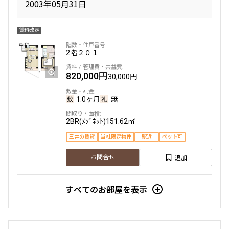
2003年05月31日
賃料改定
2階
２０１
820,000円
30,000円
1.0ヶ月
無
2BR(ﾒｿﾞﾈｯﾄ)
151.62㎡
三井の賃貸
当社限定物件
駅近
ペット可
追加
お問合せ
すべてのお部屋を表示