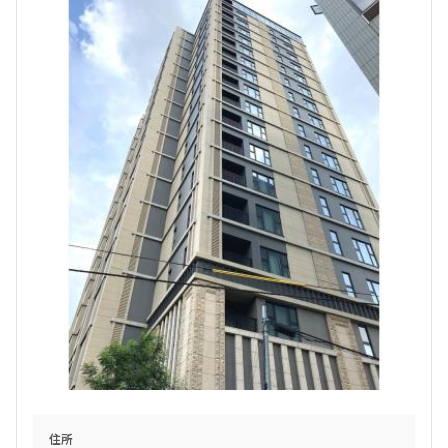
設定する
検索対象お部屋数
498
件
お部屋を再検索
住所