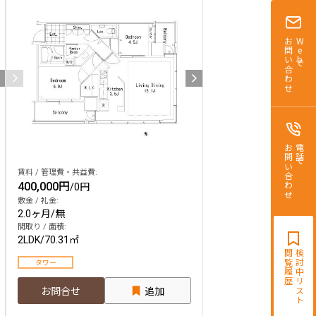
お問い合わせ
Webで
お問い合わせ
電話で
賃料 / 管理費・共益費:
400,000円
/
0円
敷金 / 礼金:
2.0ヶ月
/
無
間取り / 面積:
2LDK
/
70.31㎡
閲覧履歴
検討中リスト
タワー
お問合せ
追加