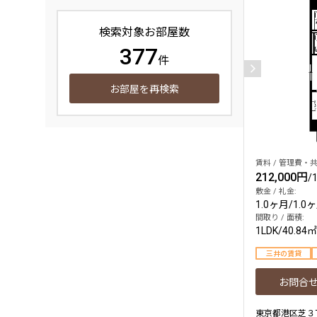
検索対象お部屋数
377
件
お部屋を再検索
賃料 / 管理費・共
212,000円
/
敷金 / 礼金:
1.0ヶ月
/
1.0
間取り / 面積:
1LDK
/
40.84㎡
三井の賃貸
お問合
東京都港区芝３