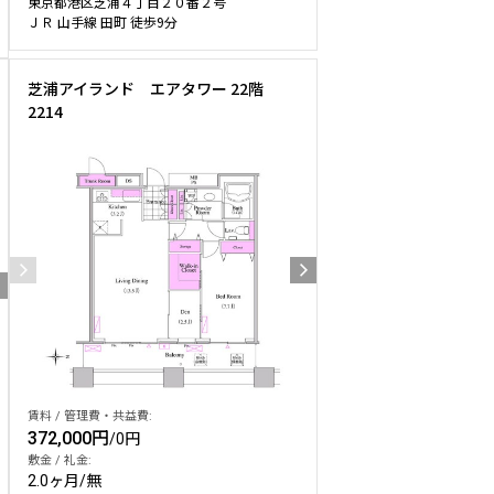
東京都港区芝浦４丁目２０番２号
ＪＲ 山手線 田町 徒歩9分
芝浦アイランド エアタワー 22階
2214
賃料 / 管理費・共益費:
372,000円
/
0円
敷金 / 礼金:
2.0ヶ月
/
無