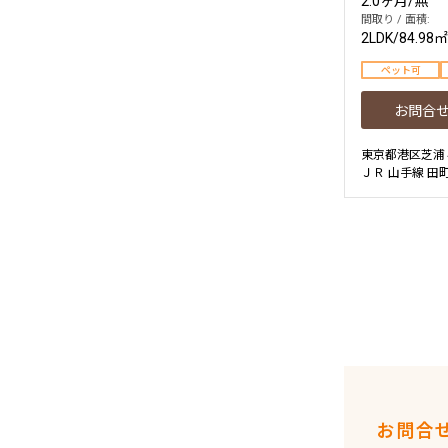
2.0ヶ月
/
無
間取り / 面積:
2LDK
/
84.98㎡
ペット可
お問合
東京都港区芝浦
ＪＲ 山手線 田
お問合