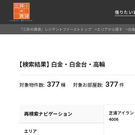
借りたい
「三井の賃貸」レジデントファーストトップ
エリアから探す
白
About Us
借りたい
貸したい
資産活用
RESIDENT
SERVICE
FIRST CHANNEL
私たちレジデントファーストの思いや
厳選した都心の上質な賃貸マンションを数多
賃貸運営をお考えのオーナー様に
分譲マンションのご購入、売却の
レジデントファーストが提供する
検索結果
白金・白金台・高輪
ご提供するサービスをご紹介します
くご提案します
最適なプランをご提案します
ご相談も承ります
各種サービスをご紹介します
新しい住まいと暮らしの探しに関わる
様々な情報を発信します
377
377
対象物件数
棟
対象お部屋数
件
芝浦アイラン
再検索ナビゲーション
4006
エリア