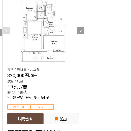
賃料 / 管理費・共益費:
320,000円
/
0円
敷金 / 礼金:
2.0ヶ月
/
無
間取り / 面積:
2LDK+Wic+Sic
/
55.54㎡
ペット可
タワー
お問合せ
追加