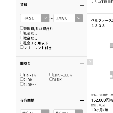
ＪＲ 山手線 田
賃料
〜
ベルファース芝
１３０３
管理費/共益費含む
礼金なし
敷金なし
礼金１ヶ月以下
フリーレント付き
間取り
1R〜1K
1DK〜1LDK
2LDK
3LDK
4LDK〜
賃料 / 管理費・共
専有面積
152,000円
/
敷金 / 礼金:
1.0ヶ月
/
無