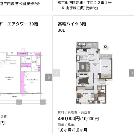
東京都港区芝浦４丁目２２番１号
営三田線 芝公園 徒歩2分
ＪＲ 山手線 田町 徒歩8分
ド エアタワー 39階
高輪ハイツ 3階
301
賃料 / 管理費・共益費:
益費:
490,000円
/
10,000円
0円
敷金 / 礼金:
1.0ヶ月
/
1.0ヶ月