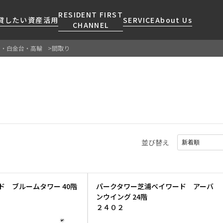
RESIDENT FIRST
貸したい
資産活用
SERVICE
About Us
CHANNEL
金・白金台・高輪
間取り
検索する
こだわりから探す
レジデントファーストについて
賃貸運営
販売マンション
NEWS
営業窓口
会社情報
お問い合わせ
お問い合わせ
マンションレポート
会員ページ
人気エリアから探す
こだわり一覧
事業案内
商店街のある暮らし
RESIDENT FIRST
区から探す
プレミアムマンション
MEMBERS登録
採用情報
住まいのコラム
駅・沿線から探す
新築
ご入居・提携サービス
並び替え
ニュースリリース
RESIDENT FIRST
地図から探す
当社限定(港区・渋谷区)
MEMBERS登録
お部屋探しからご契約まで
お問い合わせ
キーワードから探す
当社限定(港区・渋谷区以外)
よくあるご質問
三井不動産企画
ド ブルームタワー 40階
パークタワー芝浦ベイワード アーバ
社宅紹介
ンウイング 24階
新着情報から探す
分譲賃貸
２４０２
【仲介会社様向け】当社仲介
ニュースから探す
賃料改定
事業部取り扱い物件入居申