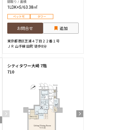
間取り / 面積:
1LDK+S
/
63.38㎡
ペット可
タワー
お問合せ
追加
東京都港区芝浦４丁目２２番１号
ＪＲ 山手線 田町 徒歩8分
シティタワー大崎 7階
710