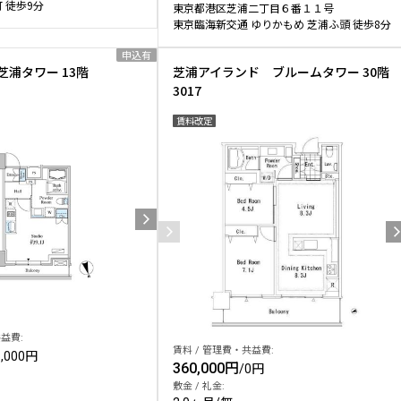
町 徒歩9分
東京都港区芝浦二丁目６番１１号
東京臨海新交通 ゆりかもめ 芝浦ふ頭 徒歩8分
申込有
浦タワー 13階
芝浦アイランド ブルームタワー 30階
3017
賃料改定
益費:
賃料 / 管理費・共益費:
8,000円
360,000円
/
0円
敷金 / 礼金: