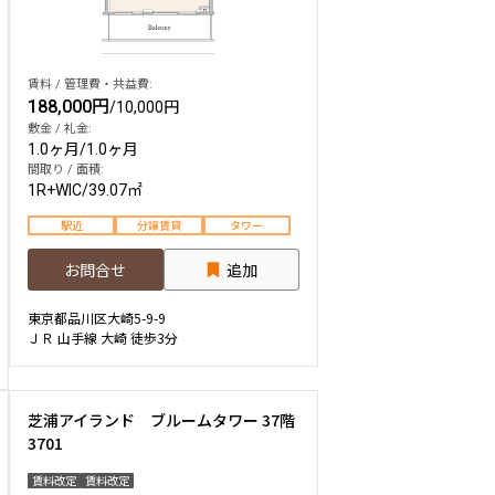
賃料 / 管理費・共益費:
188,000円
/
10,000円
敷金 / 礼金:
1.0ヶ月
/
1.0ヶ月
間取り / 面積:
1R+WIC
/
39.07㎡
駅近
分譲賃貸
タワー
お問合せ
追加
東京都品川区大崎5-9-9
ＪＲ 山手線 大崎 徒歩3分
芝浦アイランド ブルームタワー 37階
3701
賃料改定
賃料改定