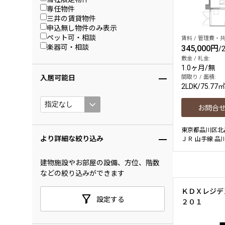
専任物件
三井の賃貸物件
申込無し物件のみ表示
ペット可・相談
賃料 / 管理費・共
楽器可・相談
345,000円
/
敷金 / 礼金:
1.0ヶ月
/
無
入居可能日
間取り / 面積:
2LDK
/
75.77㎡
お問合
東京都品川区北
より詳細な絞り込み
ＪＲ 山手線 品川
建物施設やお部屋の設備、方位、階数
などの絞り込みができます
ＫＤＸレジデ
設定する
２０１