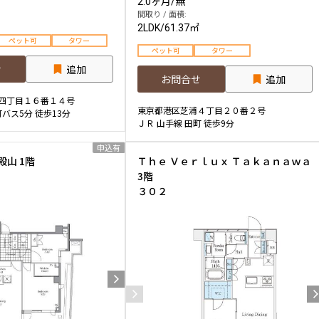
2.0ヶ月
/
無
間取り / 面積:
2LDK
/
61.37㎡
ペット可
タワー
ペット可
タワー
せ
追加
お問合せ
追加
四丁目１６番１４号
東京都港区芝浦４丁目２０番２号
町バス5分 徒歩13分
ＪＲ 山手線 田町 徒歩9分
申込有
山 1階
Ｔｈｅ Ｖｅｒｌｕｘ Ｔａｋａｎａｗａ
3階
３０２