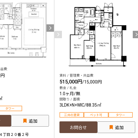
込
新着募集情報
フリーレント
ペット可
コンシェルジュ付き
ブランドマンション
益費:
0円
賃料 / 管理費・共益費:
515,000円
/
15,000円
敷金 / 礼金:
1.0ヶ月
/
無
㎡
間取り / 面積:
3LDK+N+WIC
/
88.35㎡
タワー
三井の賃貸
ペット可
タワー
せ
追加
お問合せ
追加
４丁目２０番２号