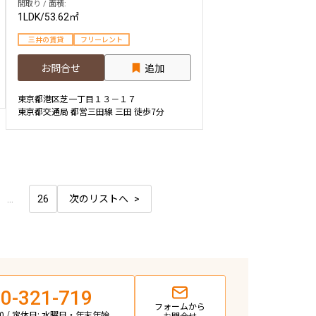
間取り / 面積:
1LDK
/
53.62㎡
三井の賃貸
フリーレント
お問合せ
追加
東京都港区芝一丁目１３－１７
東京都交通局 都営三田線 三田 徒歩7分
...
26
次のリストへ
0-321-719
フォームから
:00 / 定休日: 水曜日・年末年始
お問合せ