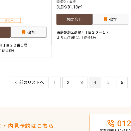
間取り / 面積:
3LDK
/
81.18㎡
お問合せ
追加
タワー
せ
追加
東京都港区高輪４丁目２０－１７
ＪＲ 山手線 品川 徒歩8分
４丁目２２番１号
町 徒歩8分
前のリストへ
1
2
3
4
5
6
012
せ・内見予約はこちら
営業時間 9:30~18