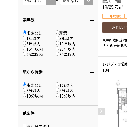
〜
間取り / 面積:
1R
/
25.73㎡
三井の賃貸
築年数
お問合
指定なし
新築
1年以内
3年以内
東京都港区芝浦
5年以内
10年以内
ＪＲ 山手線 田
15年以内
20年以内
25年以内
30年以内
レジディア御殿
104
駅から徒歩
指定なし
1分以内
3分以内
5分以内
10分以内
15分以内
他条件
当社限定物件