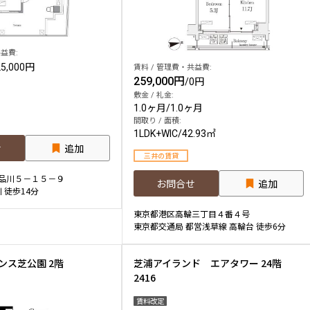
益費:
25,000円
賃料 / 管理費・共益費:
259,000円
/
0円
敷金 / 礼金:
1.0ヶ月
/
1.0ヶ月
間取り / 面積:
1LDK+WIC
/
42.93㎡
せ
追加
三井の賃貸
品川５－１５－９
お問合せ
追加
 徒歩14分
東京都港区高輪三丁目４番４号
東京都交通局 都営浅草線 高輪台 徒歩6分
ンス芝公園 2階
芝浦アイランド エアタワー 24階
2416
賃料改定