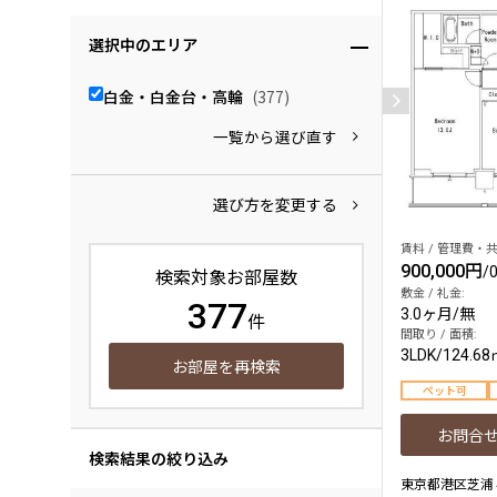
選択中のエリア
白金・白金台・高輪
(377)
一覧から選び直す
選び方を変更する
賃料 / 管理費・共
900,000円
/
検索対象お部屋数
敷金 / 礼金:
377
3.0ヶ月
/
無
件
間取り / 面積:
3LDK
/
124.68
お部屋を再検索
ペット可
お問合
検索結果の絞り込み
東京都港区芝浦