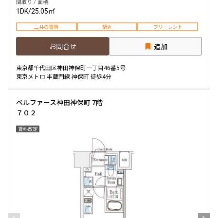
間取り / 面積:
1DK
/
25.05㎡
三井の賃貸
駅近
フリーレント
お問合せ
追加
東京都千代田区神田神保町一丁目46番5号
東京メトロ 半蔵門線 神保町 徒歩4分
ベルファース神田神保町 7階
７０２
賃料改定