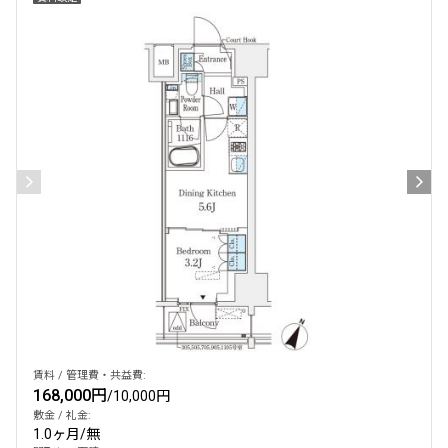
設定する
検索対象お部屋数
275
件
お部屋を再検索
賃料 / 管理費・共益費:
168,000円
/
10,000円
敷金 / 礼金:
1.0ヶ月
/
無