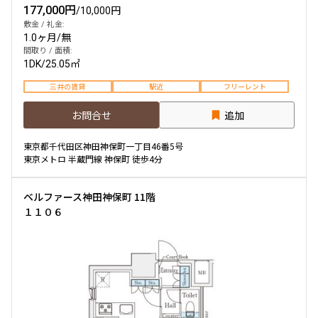
177,000円
/
10,000円
敷金 / 礼金:
1.0ヶ月
/
無
間取り / 面積:
1DK
/
25.05㎡
三井の賃貸
駅近
フリーレント
お問合せ
追加
東京都千代田区神田神保町一丁目46番5号
東京メトロ 半蔵門線 神保町 徒歩4分
ベルファース神田神保町 11階
１１０６