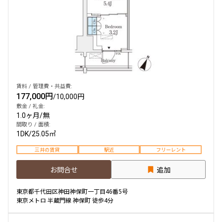
賃料 / 管理費・共益費:
177,000円
/
10,000円
敷金 / 礼金:
1.0ヶ月
/
無
間取り / 面積:
1DK
/
25.05㎡
三井の賃貸
駅近
フリーレント
お問合せ
追加
東京都千代田区神田神保町一丁目46番5号
東京メトロ 半蔵門線 神保町 徒歩4分