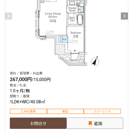
賃料 / 管理費・共益費:
267,000円
/
15,000円
敷金 / 礼金:
1.0ヶ月
/
無
間取り / 面積:
1LDK+WIC
/
40.08㎡
三井の賃貸
駅近
フリーレント
お問合せ
追加