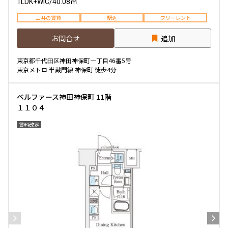
1LDK+WIC
/
40.08㎡
三井の賃貸
駅近
フリーレント
お問合せ
追加
東京都千代田区神田神保町一丁目46番5号
東京メトロ 半蔵門線 神保町 徒歩4分
ベルファース神田神保町 11階
１１０４
賃料改定