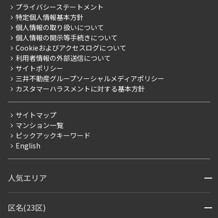
こだわりから探す
プライバシーステートメント
会社情報
ご入居・提携サービス
特定個人情報基本方針
こだわり一覧
事業案内
個人情報の取り扱いについて
お部屋探しからご契約まで
プレミアムマンション
個人情報の開示等手続きについて
採用情報
よくあるご質問
Cookieおよびアクセスログについて
新築
ニュースリリース
社宅紹介
利用者情報の外部送信について
当社限定（港区・渋谷区）
サイトポリシー
お問い合わせ
【仲介会社様向け】当社仲介事業部取り扱い物件入居申込
三井不動産グループソーシャルメディアポリシー
当社限定（港区・渋谷区以外）
カスタマーハラスメントに対する基本方針
三井不動産企画
分譲賃貸
サイトマップ
賃料改定
マンション一覧
ピックアックキーワード
フリーレント
English
ペット可
コンシェルジュ付き
人気エリア
開閉
ブランドマンション
赤坂・六本木
広尾・麻布・麻布十番
虎ノ門・麻布台
区名(23区)
開閉
青山・表参道・原宿
白金・目黒
高輪・五反田・大崎