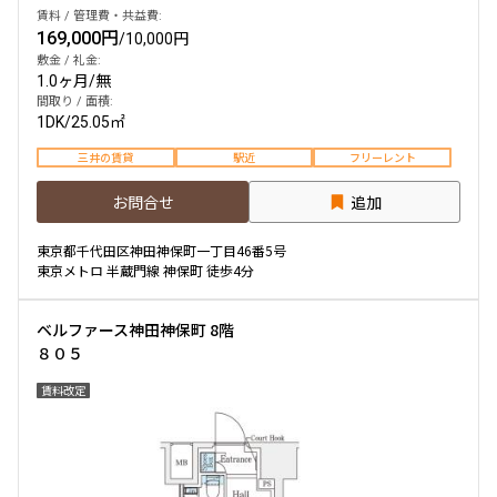
賃料 / 管理費・共益費:
169,000円
/
10,000円
敷金 / 礼金:
1.0ヶ月
/
無
間取り / 面積:
1DK
/
25.05㎡
三井の賃貸
駅近
フリーレント
お問合せ
追加
東京都千代田区神田神保町一丁目46番5号
東京メトロ 半蔵門線 神保町 徒歩4分
ベルファース神田神保町 8階
８０５
賃料改定