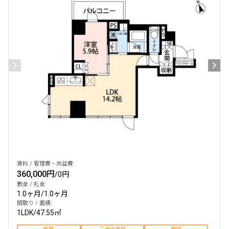
賃料 / 管理費・共益費:
360,000円
/
0円
敷金 / 礼金:
1.0ヶ月
/
1.0ヶ月
間取り / 面積:
1LDK
/
47.55㎡
新築
三井の賃貸
駅近