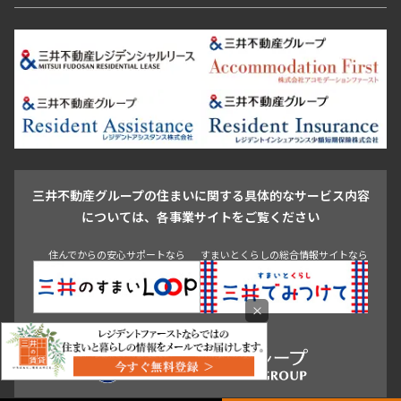
恵比寿・代官山・中目黒
渋谷・松濤・代々木上原
番町・四谷・九段
港区
渋谷区
中央区
新宿区
文京区
千代田区
目黒区
日本橋・銀座
市ヶ谷・神楽坂・飯田橋
三田・芝・浜松町
品川区
世田谷区
大田区
江東区
台東区
墨田区
中野区
芝浦・汐留・品川
月島・勝どき・豊洲
本郷・春日・小石川
豊島区
杉並区
板橋区
北区
練馬区
荒川区
足立区
新宿・代々木
目白・高田馬場・早稲田
中野・荻窪
葛飾区
江戸川区
池尻大橋・三軒茶屋
祐天寺・学芸大学・自由が丘
駒沢・用賀・二子玉川
成城・砧
池袋・板橋・王子
戸越・大井・蒲田
三井不動産グループの住まいに関する具体的なサービス内容
青山
渋谷
東京・大手町
新宿
品川
目黒・中目黒
については、各事業サイトをご覧ください
神田・御茶ノ水・秋葉原
初台・幡ヶ谷・笹塚
住んでからの安心サポートなら
すまいとくらしの総合情報サイトなら
×
0120-321-719