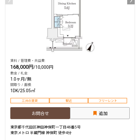
賃料 / 管理費・共益費:
168,000円
/
10,000円
敷金 / 礼金:
1.0ヶ月
/
無
間取り / 面積:
1DK
/
25.05㎡
三井の賃貸
駅近
フリーレント
お問合せ
追加
東京都千代田区神田神保町一丁目46番5号
東京メトロ 半蔵門線 神保町 徒歩4分