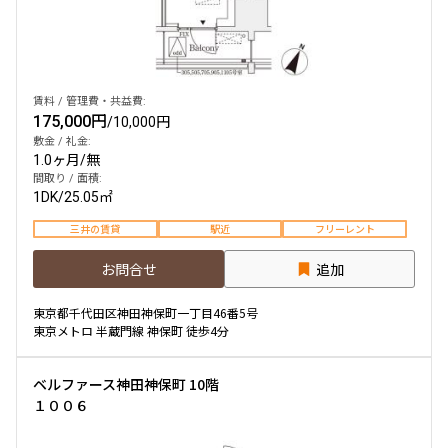
賃料 / 管理費・共益費:
175,000円
/
10,000円
敷金 / 礼金:
1.0ヶ月
/
無
間取り / 面積:
1DK
/
25.05㎡
三井の賃貸
駅近
フリーレント
お問合せ
追加
東京都千代田区神田神保町一丁目46番5号
東京メトロ 半蔵門線 神保町 徒歩4分
ベルファース神田神保町 10階
１００６