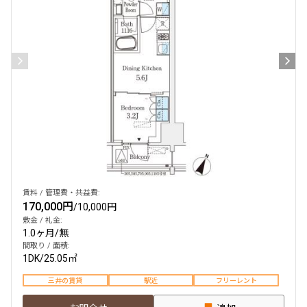
賃料 / 管理費・共益費:
170,000円
/
10,000円
敷金 / 礼金:
1.0ヶ月
/
無
間取り / 面積:
1DK
/
25.05㎡
三井の賃貸
駅近
フリーレント