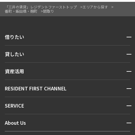
「三井の賃貸」レジデントファーストトップ
エリアから探す
番町・飯田橋・麹町
間取り
開閉
借りたい
検索する
開閉
貸したい
人気エリアから探す
賃貸運営
区から探す
開閉
資産活用
お問い合わせ
駅・沿線から探す
販売マンション
地図から探す
開閉
RESIDENT FIRST CHANNEL
お問い合わせ
キーワードから探す
NEWS
開閉
SERVICE
新着情報から探す
マンションレポート
ニュースから探す
営業窓口
商店街のある暮らし
開閉
About Us
新着募集情報
会員ページ
住まいのコラム
レジデントファーストについて
RESIDENT FIRST MEMBERS登録
RESIDENT FIRST MEMBERS登録