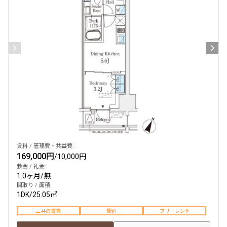
検索結果の絞り込み
賃料
〜
管理費/共益費含む
礼金なし
敷金なし
礼金１ヶ月以下
フリーレント付き
賃料 / 管理費・共益費:
169,000円
/
10,000円
敷金 / 礼金:
1.0ヶ月
/
無
間取り
間取り / 面積:
1DK
/
25.05㎡
1R〜1K
1DK〜1LDK
2LDK
3LDK
三井の賃貸
駅近
フリーレント
4LDK〜