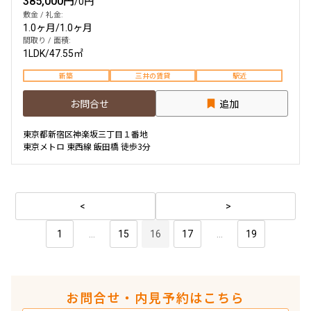
385,000円
/
0円
敷金 / 礼金:
1.0ヶ月
/
1.0ヶ月
間取り / 面積:
1LDK
/
47.55㎡
新築
三井の賃貸
駅近
お問合せ
追加
東京都新宿区神楽坂三丁目１番地
東京メトロ 東西線 飯田橋 徒歩3分
1
...
15
16
17
...
19
お問合せ・内見予約はこちら