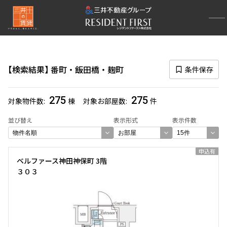
再検索ナビゲーション
エリア
検索結果
番町・飯田橋・麹町
条件保存
選択中のエリア
番町・飯田橋・麹町
(275)
275
275
対象物件数
棟
対象お部屋数
件
一覧から選び直す
並び替え
表示形式
表示件数
選び方を変更する
申込有
ベルファース神田神保町 3階
３０３
検索対象お部屋数
275
件
お部屋を再検索