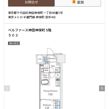
お問合せ
追加
専有面積
東京都千代田区神田神保町一丁目46番5号
東京メトロ 半蔵門線 神保町 徒歩4分
〜
ベルファース神田神保町 5階
５０３
築年数
賃料改定
指定なし
新築
1年以内
3年以内
5年以内
10年以内
15年以内
20年以内
25年以内
30年以内
駅から徒歩
指定なし
1分以内
3分以内
5分以内
10分以内
15分以内