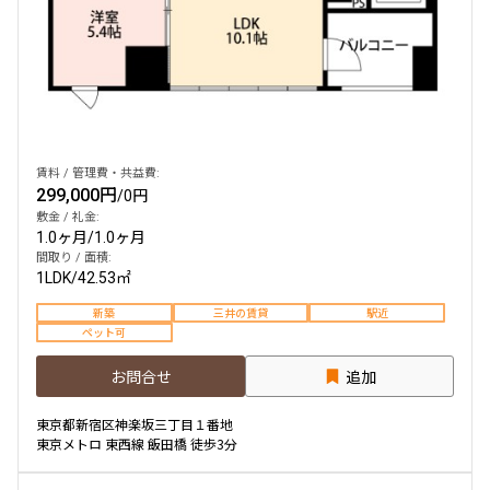
賃料 / 管理費・共益費:
299,000円
/
0円
敷金 / 礼金:
1.0ヶ月
/
1.0ヶ月
間取り / 面積:
1LDK
/
42.53㎡
新築
三井の賃貸
駅近
ペット可
お問合せ
追加
東京都新宿区神楽坂三丁目１番地
東京メトロ 東西線 飯田橋 徒歩3分