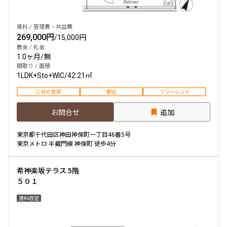
賃料 / 管理費・共益費:
269,000円
/
15,000円
敷金 / 礼金:
1.0ヶ月
/
無
間取り / 面積:
1LDK+Sto+WIC
/
42.21㎡
三井の賃貸
駅近
フリーレント
お問合せ
追加
東京都千代田区神田神保町一丁目46番5号
東京メトロ 半蔵門線 神保町 徒歩4分
希神楽坂テラス 5階
５０１
賃料改定