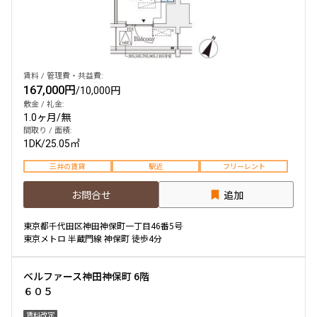
他条件
当社限定物件
賃料 / 管理費・共益費:
専任物件
167,000円
/
10,000円
三井の賃貸物件
敷金 / 礼金:
申込無し物件のみ表示
1.0ヶ月
/
無
ペット可・相談
間取り / 面積:
楽器可・相談
1DK
/
25.05㎡
三井の賃貸
駅近
フリーレント
入居可能日
お問合せ
追加
東京都千代田区神田神保町一丁目46番5号
東京メトロ 半蔵門線 神保町 徒歩4分
より詳細な絞り込み
ベルファース神田神保町 6階
６０５
建物施設やお部屋の設備、方位、階数などの絞り込みが
できます
賃料改定